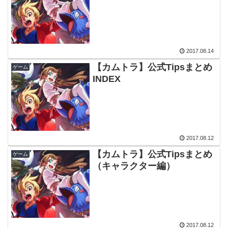
2017.08.14
【カムトラ】公式Tipsまとめ
ゲーム
INDEX
2017.08.12
【カムトラ】公式Tipsまとめ
ゲーム
（キャラクター編）
2017.08.12