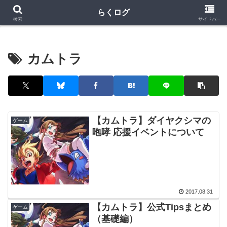
クラロワ
クラロワリーグ
プロスピA
らくログ
検索
サイドバー
カムトラ
【カムトラ】ダイヤクシマの
ゲーム
咆哮 応援イベントについて
2017.08.31
【カムトラ】公式Tipsまとめ
ゲーム
（基礎編）