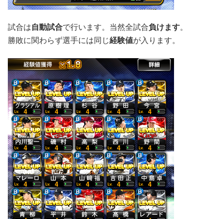
試合は
自動試合
で行います。当然全試合
負けます
。
勝敗に関わらず選手には同じ
経験値
が入ります。