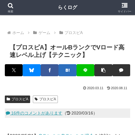
クラロワ
クラロワリーグ
プロスピA
らくログ
検索
サイドバー
ホーム
ゲーム
プロスピA
【プロスピA】オールBランクでVロード高
速レベル上げ【テクニック】
2020.03.11
2020.08.11
プロスピA
プロスピA
16件のコメントがあります
（
2020/03/16）