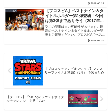
と思います。※リアルタイム対戦の基本
2018.06.19
的な事は、過去記事、リアルタイム対戦
の概要と進め方をご参照ください。開催
【プロスピA】ベストナイン＆タ
プロスピA
期間2018/6/...
イトルホルダー第1弾登場！今回
は第3弾までありそう（2017年度
版）
💡この記事は古い可能性があります。最
新のベストナイン＆タイトルホルダー記
事をご確認ください。プロスピAでベスト
ナイン＆タイトルホルダー（第1弾）の選
2018.01.16
手が登場しました。去年は第1弾と第2弾
の2回に分けて登場しましたが、今年はゴ
ールデングラブ賞...
【ブロスタチャンピオンシップ】マンス
リーファイナル第1節（3月） 予習まとめ
【クラロワ】「SirTagのファストサイク
ルチャレンジ」を見てみた