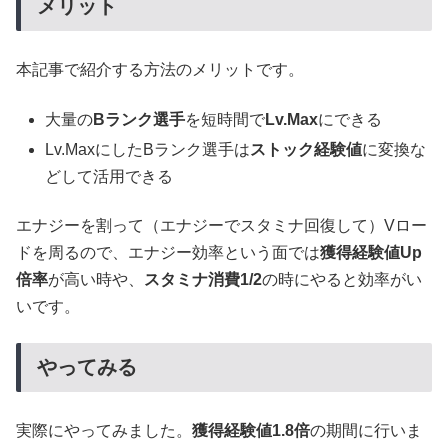
メリット
本記事で紹介する方法のメリットです。
大量の
Bランク選手
を短時間で
Lv.Max
にできる
Lv.MaxにしたBランク選手は
ストック経験値
に変換な
どして活用できる
エナジーを割って（エナジーでスタミナ回復して）Vロー
ドを周るので、エナジー効率という面では
獲得経験値Up
倍率
が高い時や、
スタミナ消費1/2
の時にやると効率がい
いです。
やってみる
実際にやってみました。
獲得経験値1.8倍
の期間に行いま