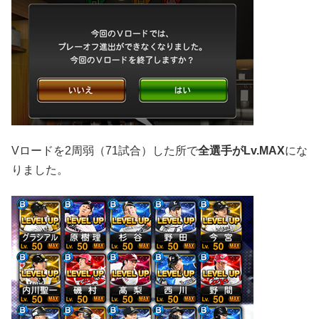
Vロードを2周弱（71試合）した所で
全選手がLv.MAX
にな
りました。