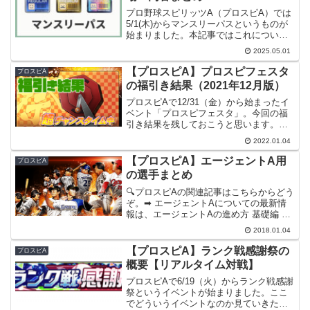
プロ野球スピリッツA（プロスピA）では
5/1(木)からマンスリーパスというものが
始まりました。本記事ではこれについて
まとめてみたいと思います。開催期間
2025.05.01
2025/5/1(木)15:00 ～ 6/1(日)14:59マンス
リーパスの名の通り、丸々...
【プロスピA】プロスピフェスタ
プロスピA
の福引き結果（2021年12月版）
プロスピAで12/31（金）から始まったイ
ベント「プロスピフェスタ」。今回の福
引き結果を残しておこうと思います。開
催期間2021/12/31(金)15:00 ～
2022.01.04
2022/1/4(火)14:59福引き結果累計報酬を
全て取り切るには600枚の...
【プロスピA】エージェントA用
プロスピA
の選手まとめ
🔍プロスピAの関連記事はこちらからどう
ぞ。➡ エージェントAについての最新情
報は、エージェントAの進め方 基礎編 を
ご覧ください。プロスピAで1/4（月）か
2018.01.04
らイベント「エージェントA」が始まりま
した。イベントで集めることができる選
【プロスピA】ランク戦感謝祭の
プロスピA
手は201...
概要【リアルタイム対戦】
プロスピAで6/19（火）からランク戦感謝
祭というイベントが始まりました。ここ
でどういうイベントなのか見ていきたい