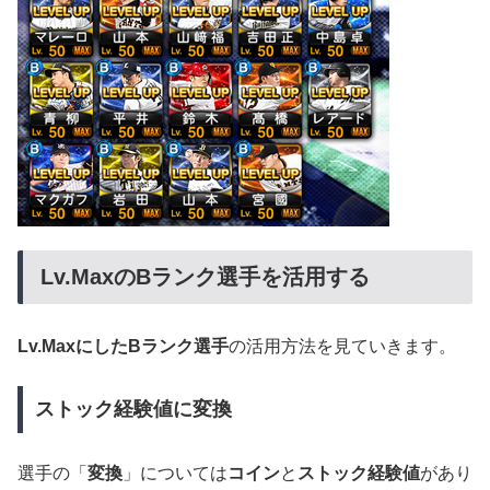
Lv.MaxのBランク選手を活用する
Lv.MaxにしたBランク選手
の活用方法を見ていきます。
ストック経験値に変換
選手の「
変換
」については
コイン
と
ストック経験値
があり