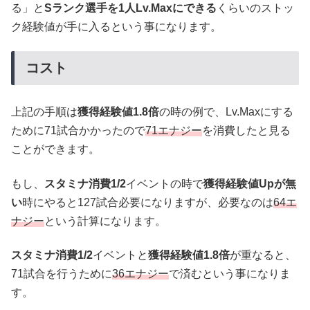
る」と
Sランク選手を1人Lv.Maxにできる
くらいのストッ
ク経験値が手に入るという事になります。
コスト
上記の手順は
獲得経験値1.8倍
の時の例で、Lv.Maxにする
ために71試合かかったので
71エナジー
を消費したと見る
ことができます。
もし、
スタミナ消費1/2
イベントの時で
獲得経験値Upが無
い
時にやると127試合必要になりますが、必要なのは
64エ
ナジー
という計算になります。
スタミナ消費1/2
イベントと
獲得経験値1.8倍
が重なると、
71試合を行うために
36エナジー
で済むという事になりま
す。