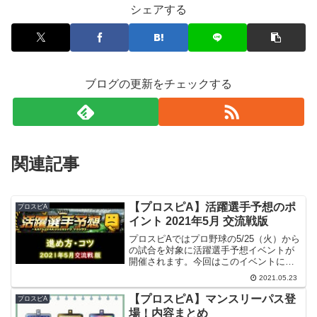
シェアする
ブログの更新をチェックする
関連記事
【プロスピA】活躍選手予想のポ
プロスピA
イント 2021年5月 交流戦版
プロスピAではプロ野球の5/25（火）から
の試合を対象に活躍選手予想イベントが
開催されます。今回はこのイベントにつ
いて見ていきたいと思います。イベント
2021.05.23
概要プロ野球の試合で活躍する選手を予
想する選手の活躍度合いによって活躍pt
【プロスピA】マンスリーパス登
プロスピA
を得る活躍ptの...
場！内容まとめ