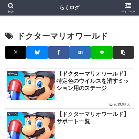
クラロワ
クラロワリーグ
プロスピA
らくログ
検索
サイドバー
ドクターマリオワールド
【ドクターマリオワールド】
ゲーム
特定色のウイルスを消すミッ
ション用のステージ
2019.08.30
【ドクターマリオワールド】
ゲーム
サポート一覧