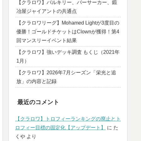
【クラロワ】バルキリー、バーサーカー、鍛
冶屋ジャイアントの共通点
【クラロワリーグ】Mohamed Lightが3度目の
優勝！ゴールドチケットはClownが獲得！第4
回マンスリーイベント結果
【クラロワ】強いデッキ調査 もくじ（2021年
1月）
【クラロワ】2026年7月シーズン「栄光と追
放」の内容と記録
最近のコメント
【クラロワ】トロフィーランキングの廃止とト
ロフィー目標の固定化【アップデート】
に
た
くや
より