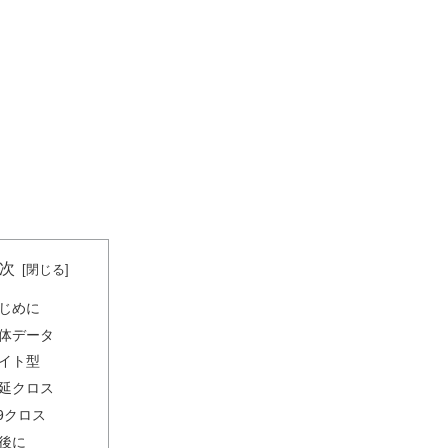
次
じめに
体データ
イト型
延クロス
.9クロス
後に