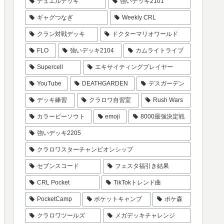
デュエルデッキ
強いデッキ2101
ギャグつなぎ
Weekly CRL
クラン対戦デッキ
ドクターマリオワールド
FLO
強いデッキ2104
カムライトライブ
Supercell
エキサイティングプレイヤー
YouTube
DEATHGARDEN
デスガーデン
デッキ練習
クラロワ自習室
Rush Wars
カラーピーソウト
emoji
8000最強決定戦
強いデッキ2205
クラロワスターチャンピオンシップ
セブンスコード
フェスタ福引き結果
CRL Pocket
TikTokトレンド曲
PocketCamp
ポケットキャンプ
ポケ森
クラロワツールズ
メガデッキチャレンジ