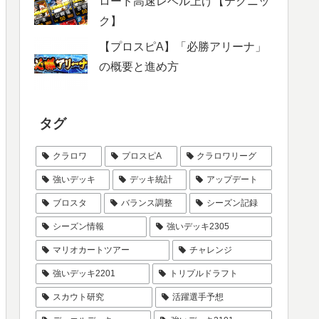
ロード高速レベル上げ【テクニッ
ク】
【プロスピA】「必勝アリーナ」
の概要と進め方
タグ
クラロワ
プロスピA
クラロワリーグ
強いデッキ
デッキ統計
アップデート
ブロスタ
バランス調整
シーズン記録
シーズン情報
強いデッキ2305
マリオカートツアー
チャレンジ
強いデッキ2201
トリプルドラフト
スカウト研究
活躍選手予想