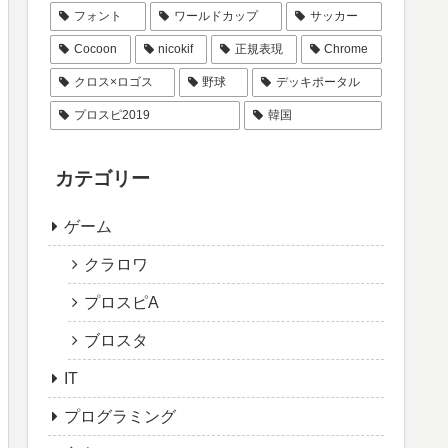
フォント
ワールドカップ
サッカー
Cocoon
nicokif
正規表現
Chrome
クロス×ロゴス
野球
デッキポータル
プロスピ2019
韓国
カテゴリー
ゲーム
クラロワ
プロスピA
ブロスタ
IT
プログラミング