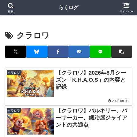
クラロワ
クラロワリーグ
プロスピA
らくログ
検索
サイドバー
クラロワ
【クラロワ】2026年8月シー
クラロワ
ズン「K.H.A.O.S」の内容と
記録
2026.08.05
【クラロワ】バルキリー、バ
クラロワ
ーサーカー、鍛冶屋ジャイア
ントの共通点