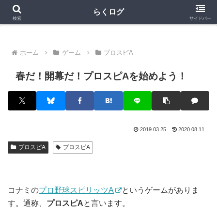
クラロワ
クラロワリーグ
プロスピA
らくログ
検索
サイドバー
ホーム
ゲーム
プロスピA
春だ！開幕だ！プロスピAを始めよう！
2019.03.25
2020.08.11
プロスピA
プロスピA
コナミの
プロ野球スピリッツA
というゲームがありま
す。通称、
プロスピA
と言います。