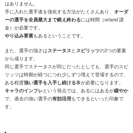
はありません。
手に入れた選手達を強化する方法がたくさんあり、
オーダ
ーの選手を全員最大まで鍛え終わる
には時間（or/and 課
金）が必要です。
やり込み要素
もあるということです。
また、選手の強さは
ステータス
と
スピリッツ
の2つの要素
から成ります。
同じ選手でステータスが同じだったとしても、選手のスピ
リッツは時期が経つにつれ少しずつ増えて登場するので、
ある程度
強い選手を入手し続ける
事が必要になります。
キャラのインフレ
という視点では、あるにはあるが
緩やか
で、過去の強い選手の
有効活用
もできるといった印象で
す。