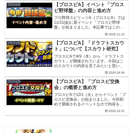
すので、当てはまらない人がいたり、情
【プロスピA】イベント「プロス
プロスピA
報が間違っている場合...
ピ野球盤」の内容と進め方
プロ野球スピリッツA（プロスピA）では
11/21(金)に新イベント「プロスピ野球
盤」が始まりました。本記事ではこのイ
ベントの内容についてまとめてみたいと
2025.11.22
思います。【注意】イベントの進め方な
どは個人的に良いと思う方法を書いてい
【プロスピA】「ドラフトスカウ
プロスピA
ますので当てはま...
ト」について【スカウト研究】
プロスピAで4/9（木）から「ドラフトス
カウト」が開催されています。今回はこ
のスカウトの内容を見てみたいと思いま
す。普通のドラフトスカウトと「小盛！
2020.04.09
ドラフトスカウト」が同時開催されてい
ますが、本記事では普通のドラフトスカ
【プロスピA】「プロスピ交換
プロスピA
ウトを見ていきます。...
会」の概要と進め方
プロスピAで12/1（火）からイベント「プ
ロスピ交換会」が始まりました。今回初
めて開催されるイベントなので内容をま
とめたいと思います。【注意】個人的に
2020.12.01
良いと思う方法を書いていますので、当
てはまらない人がいたり、情報が間違っ
ている場合もありま...