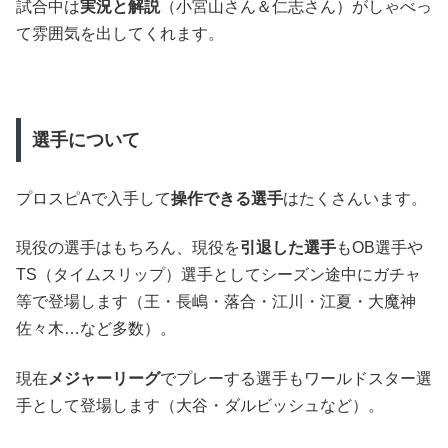
試合中は
実況と解説
（小宮山さん＆仁志さん）がしゃべっ
て雰囲気を出してくれます。
選手について
プロスピAで入手して
操作できる選手
はたくさんいます。
現役の選手はもちろん、現役を
引退した選手
もOB選手や
TS（タイムスリップ）選手としてシーズン途中にガチャ
等で登場します（王・長嶋・落合・江川・江夏・大魔神
佐々木…など多数）。
現在
メジャーリーグ
でプレーする選手もワールドスター選
手として登場します（大谷・ダルビッシュなど）。