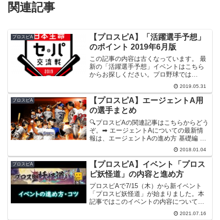
関連記事
【プロスピA】「活躍選手予想」
プロスピA
のポイント 2019年6月版
この記事の内容は古くなっています。 最
新の「活躍選手予想」イベントはこちら
からお探しください。プロ野球では
6/4（火）からセ・パ交流戦が始まりま
2019.05.31
す。プロスピAでは、この6/4（火）から
活躍選手予想イベントが開催されます。
【プロスピA】エージェントA用
プロスピA
今回はこのイベントに...
の選手まとめ
🔍プロスピAの関連記事はこちらからどう
ぞ。➡ エージェントAについての最新情
報は、エージェントAの進め方 基礎編 を
ご覧ください。プロスピAで1/4（月）か
2018.01.04
らイベント「エージェントA」が始まりま
した。イベントで集めることができる選
【プロスピA】イベント「プロス
プロスピA
手は201...
ピ妖怪道」の内容と進め方
プロスピAで7/15（木）から新イベント
「プロスピ妖怪道」が始まりました。本
記事ではこのイベントの内容についてま
とめてみたいと思います。【注意】個人
2021.07.16
的に効率がいいと思う方法を書いていま