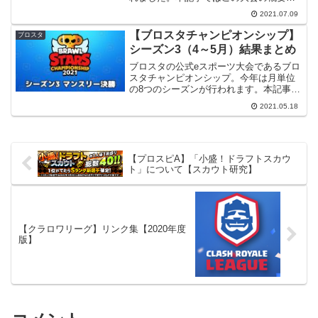
ついて調べてまとめてみたいと思いま
2021.07.09
す。【注意】個人的に調べた情報ですの
で間違いがある可能性があります。また
【ブロスタチャンピオンシップ】
ブロスタ
情報は...
シーズン3（4～5月）結果まとめ
ブロスタの公式eスポーツ大会であるブロ
スタチャンピオンシップ。今年は月単位
の8つのシーズンが行われます。本記事で
は5/1(土)から5/9(日)にかけて行われたシ
2021.05.18
ーズン3のマンスリー決勝の結果をまとめ
たいと思います。その他のシーズンのま
とめ等...
【プロスピA】「小盛！ドラフトスカウ
ト」について【スカウト研究】
【クラロワリーグ】リンク集【2020年度
版】