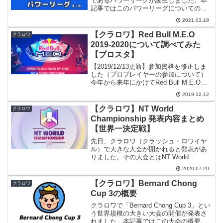
であるパワーリーグが誕生しました。本
記事ではこのパワーリーグについての情
報をまとめてみたいと思います。情報源
2021.03.18
公式ブログパワーリーグアップデー
ト！！ | （英語版）3/14（日）ぐらいに
【クラロワ】Red Bull M.E.O
クラロワ
ゲーム内の...
2019-2020について調べてみた
【ブロスタ】
【2019/12/13更新】参加資格を修正しま
した（プロプレイヤーの参加について）
今年から来年にかけてRed Bull M.E.Oと
いうクラロワとブロスタの世界規模の大
2019.12.12
会が開催されるようなので、調べてみま
した。【注意】個人的に調べた範囲で
【クラロワ】NT World
クラロワ
書...
Championship 発表内容まとめ
【世界一決定戦】
先日、クラロワ（クラッシュ・ロワイヤ
ル）で大きな大会が開かれると発表があ
りました。その大会とはNT World
Championship（No Tilt世界選手権）で
2020.07.20
す。20勝チャレンジとも関連があるこの
大会、本記事ではこの大会について発
【クラロワ】Bernard Chong
クラロワ
表...
Cup 3の概要
クラロワで「Bernard Chong Cup 3」とい
う世界規模の大きい大会の開催が発表さ
れました。本記事ではこの大会の概要に