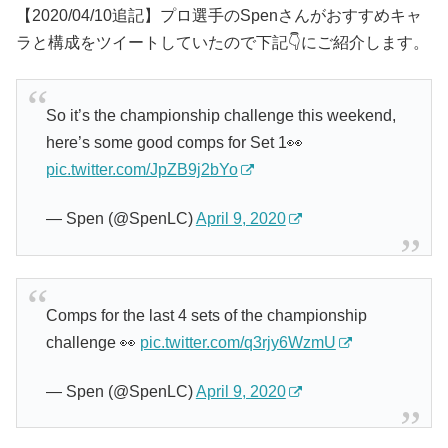
【2020/04/10追記】プロ選手のSpenさんがおすすめキャ
ラと構成をツイートしていたので下記👇にご紹介します。
So it’s the championship challenge this weekend,
here’s some good comps for Set 1👀
pic.twitter.com/JpZB9j2bYo
— Spen (@SpenLC)
April 9, 2020
Comps for the last 4 sets of the championship
challenge 👀
pic.twitter.com/q3rjy6WzmU
— Spen (@SpenLC)
April 9, 2020