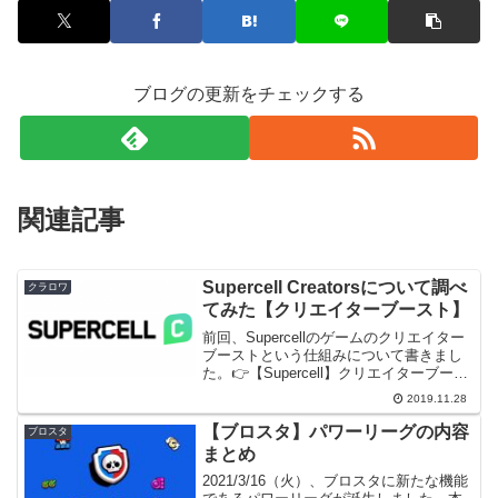
ブログの更新をチェックする
関連記事
Supercell Creatorsについて調べ
クラロワ
てみた【クリエイターブースト】
前回、Supercellのゲームのクリエイター
ブーストという仕組みについて書きまし
た。👉【Supercell】クリエイターブース
トについて調べてみた【クラロワ・ブロ
2019.11.28
スタ・クラクラ】それに関連してクリエ
イターになる方法らしき「Supercel...
【ブロスタ】パワーリーグの内容
ブロスタ
まとめ
2021/3/16（火）、ブロスタに新たな機能