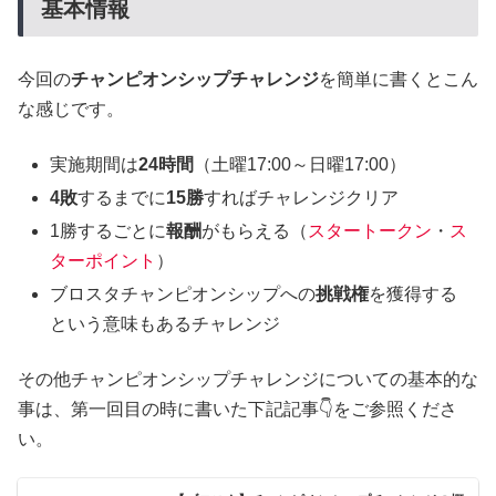
基本情報
今回の
チャンピオンシップチャレンジ
を簡単に書くとこん
な感じです。
実施期間は
24時間
（土曜17:00～日曜17:00）
4敗
するまでに
15勝
すればチャレンジクリア
1勝するごとに
報酬
がもらえる（
スタートークン
・
ス
ターポイント
）
ブロスタチャンピオンシップへの
挑戦権
を獲得する
という意味もあるチャレンジ
その他チャンピオンシップチャレンジについての基本的な
事は、第一回目の時に書いた下記記事👇をご参照くださ
い。