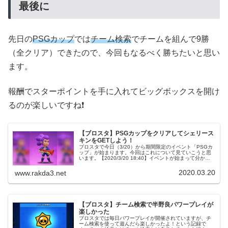
最後に
先日の
PSGカップ
では
チーム検索
でチームを組んで9勝
（全クリア）できたので、今回もなるべく勝ちたいと思い
ます。
報酬でスターポイントを手に入れてビッグボックスを開け
るのが楽しいですね❗
【ブロスタ】PSGカップをクリアしてシェリース
キンをGETしよう！
ブロスタで今日（3/20）から期間限定のイベント「PSGカ
ップ」が始まります。今回はこれについて見ていこうと思
います。【2020/3/20 18:40】イベントが始まって分かっ
たことを追記しました（報酬など）。PSGとはPSGとはフ
ランスの...
2020.03.20
www.rakda3.net
【ブロスタ】チーム検索で半野良パワープレイが
楽しかった
ブロスタでは毎日パワープレイが開催されていますが、チ
ーム検索を使って遊んだら楽しかったよ！という記録で