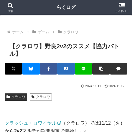
クラロワ
クラロワリーグ
プロスピA
らくログ
検索
サイドバー
ホーム
ゲーム
クラロワ
【クラロワ】野良2v2のススメ【協力バト
ル】
2024.11.11
2024.11.12
クラロワ
クラロワ
クラッシュ・ロワイヤル
（クラロワ）では11/12（火）
から
2v2マルチ
が期間限定で開始します。