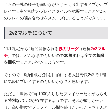
ちらの手札の様子を伺いながらじっくり出すタイプか。プ
レイする中で相方のプレイスタイルを把握することで2人
のプレイの噛み合わせをスムーズにすることができます。
2v2マルチについて
11/12(火)から2週間開催される
協力リーグ
（通称
2v2マル
チ
）では、どんな形でもいいので
30勝
すれば
全ての報酬
を回収
することができるようです。
ですので、報酬回収だけを目的にする人は野良2v2で手軽
に気軽にプレイするのもいいかな？と思います。
ただし！世界でTop1000入りしたプレイヤーだけがもらえ
る
特別なバッジ
が存在するようです。それが欲しかった
り、高い順位でプロフィール欄を飾りたかったらちゃんと