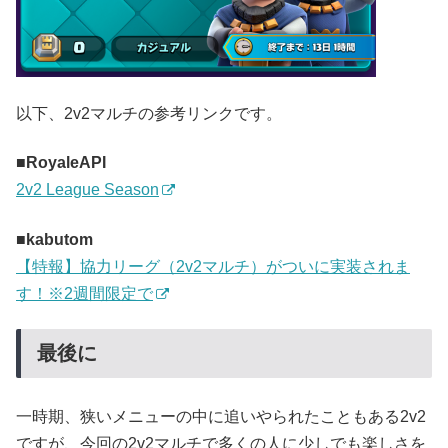
以下、2v2マルチの参考リンクです。
■RoyaleAPI
2v2 League Season
■kabutom
【特報】協力リーグ（2v2マルチ）がついに実装されま
す！※2週間限定で
最後に
一時期、狭いメニューの中に追いやられたこともある2v2
ですが、今回の2v2マルチで多くの人に少しでも楽しさを