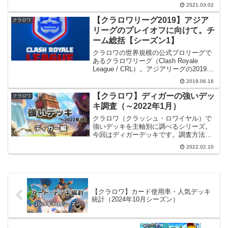
みたいと思います。【2021/03/14】新た
2021.03.02
に分かった情報をもとに記事を変更・修
正しました。はじめに3/1（月）からクラ
【クラロワリーグ2019】アジア
クラロワ
ロワのシー...
リーグのプレイオフに向けて。チ
ーム総括【シーズン1】
クラロワの世界規模の公式プロリーグで
あるクラロワリーグ（Clash Royale
League / CRL）。アジアリーグの2019シ
ーズン1が実施中ですが、そのレギュラー
2019.06.16
シーズンの全日程が先日終了しました。
これからプレイオフを迎えるにあた...
【クラロワ】ディガーの強いデッ
クラロワ
キ調査（～2022年1月）
クラロワ（クラッシュ・ロワイヤル）で
強いデッキを主軸別に調べるシリーズ。
今回はディガーデッキです。調査方法デ
ータはクラロワAPIを使用しグローバルラ
2022.02.10
ンキングTop1000のプレイヤーが使うデ
ッキを調べています。今回は今現在強い
デッキに加え、...
【クラロワ】カード使用率・人気デッキ
統計（2024年10月シーズン）