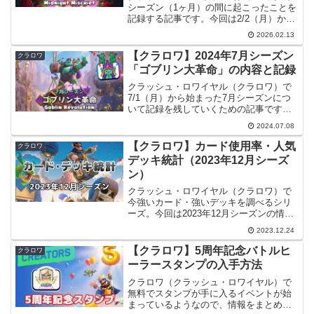
シーズン（1ヶ月）の間に起こったことを
記録する記事です。今回は2/2（月）から
始まった2月シーズンです。2(月) シーズ
2026.02.13
ン開始シーズン名【英語】Midnight
Mischief【日本語】真夜中のイタズ...
【クラロワ】2024年7月シーズン
クラロワ
「ゴブリン大革命」の内容と記録
クラッシュ・ロワイヤル（クラロワ）で
7/1（月）から始まった7月シーズンにつ
いて記録を残していくための記事です。
シーズンスケジュール今シーズンの予定
2024.07.08
一覧を作成しました。1(月) シーズン開始
シーズン名【英語】Goblin Revolutio...
【クラロワ】カード使用率・人気
クラロワ
デッキ統計（2023年12月シーズ
ン）
クラッシュ・ロワイヤル（クラロワ）で
今強いカード・強いデッキを調べるシリ
ーズ。今回は2023年12月シーズンの情報
です。調査方法調査方法は従来どおりク
2023.12.24
ラロワAPIを使用して独自にデータを調査
しました。マルチ（伝説の道）のグロー
【クラロワ】5周年記念バトルヒ
クラロワ
バルランキング...
ーラースタンプの入手方法
クラロワ（クラッシュ・ロワイヤル）で
無料でスタンプが手に入るイベントが始
まっているようなので、情報をまとめて