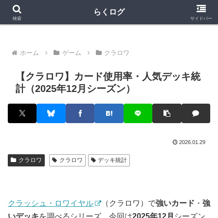
クラロワ
クラロワリーグ
プロスピA
らくログ
検索
サイドバー
ホーム
ゲーム
クラロワ
【クラロワ】カード使用率・人気デッキ統
計（2025年12月シーズン）
2026.01.29
クラロワ
クラロワ
デッキ統計
クラッシュ・ロワイヤル
（クラロワ）で
強いカード
・
強
いデッキ
を調べるシリーズ。今回は
2025年12月
シーズン