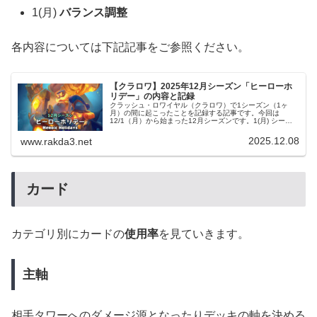
1(月)
バランス調整
各内容については下記記事をご参照ください。
【クラロワ】2025年12月シーズン「ヒーローホ
リデー」の内容と記録
クラッシュ・ロワイヤル（クラロワ）で1シーズン（1ヶ
月）の間に起こったことを記録する記事です。今回は
12/1（月）から始まった12月シーズンです。1(月) シーズ
ン開始シーズン名【英語】Heroic Holidays【日本語】ヒー
ローホリデ...
2025.12.08
www.rakda3.net
カード
カテゴリ別にカードの
使用率
を見ていきます。
主軸
相手タワーへのダメージ源となったりデッキの軸を決める