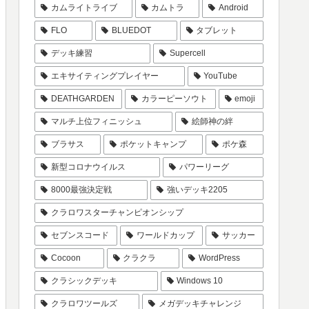
カムライトライブ
カムトラ
Android
FLO
BLUEDOT
タブレット
デッキ練習
Supercell
エキサイティングプレイヤー
YouTube
DEATHGARDEN
カラーピーソウト
emoji
マルチ上位フィニッシュ
絵師神の絆
ブラサス
ポケットキャンプ
ポケ森
新型コロナウイルス
パワーリーグ
8000最強決定戦
強いデッキ2205
クラロワスターチャンピオンシップ
セブンスコード
ワールドカップ
サッカー
Cocoon
クラクラ
WordPress
クラシックデッキ
Windows 10
クラロワツールズ
メガデッキチャレンジ