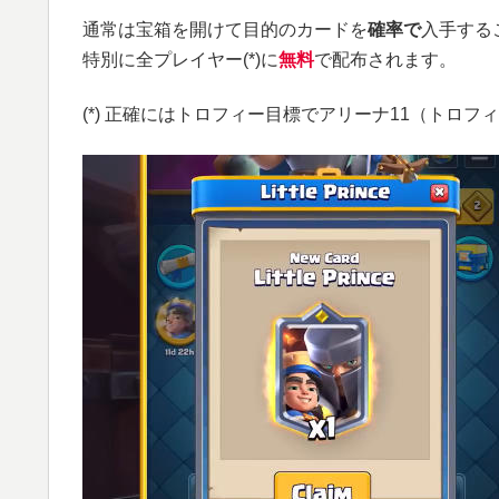
通常は宝箱を開けて目的のカードを
確率で
入手する
特別に全プレイヤー(*)に
無料
で配布されます。
(*) 正確にはトロフィー目標でアリーナ11（トロフ