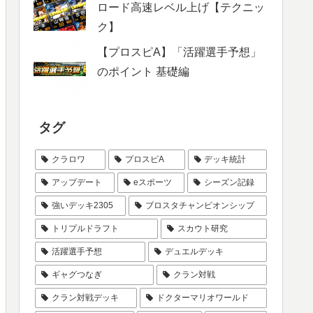
ロード高速レベル上げ【テクニッ
ク】
【プロスピA】「活躍選手予想」
のポイント 基礎編
タグ
クラロワ
プロスピA
デッキ統計
アップデート
eスポーツ
シーズン記録
強いデッキ2305
ブロスタチャンピオンシップ
トリプルドラフト
スカウト研究
活躍選手予想
デュエルデッキ
ギャグつなぎ
クラン対戦
クラン対戦デッキ
ドクターマリオワールド