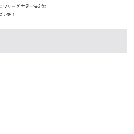
クラロワリーグ 世界一決定戦
シーズン終了
。