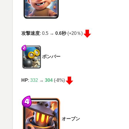
攻撃速度
: 0.5 →
0.6秒
(+20％)
ボンバー
HP
:
332
→
304
(-8%)
オーブン