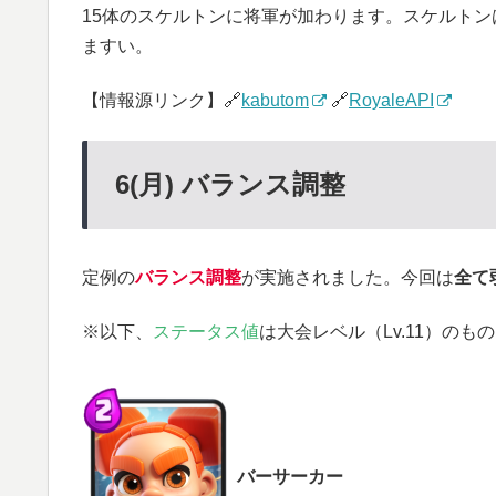
15体のスケルトンに将軍が加わります。スケルト
ますい。
【情報源リンク】🔗
kabutom
🔗
RoyaleAPI
6(月) バランス調整
定例の
バランス調整
が実施されました。今回は
全て
※以下、
ステータス値
は大会レベル（Lv.11）のもの
バーサーカー