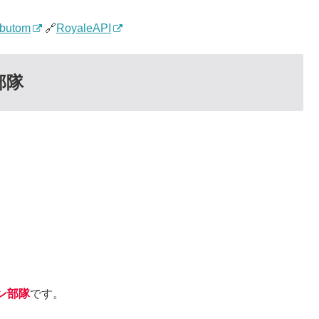
butom
🔗
RoyaleAPI
部隊
ン部隊
です。