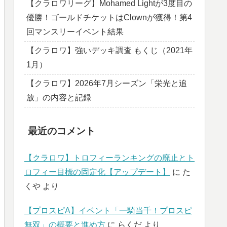
【クラロワリーグ】Mohamed Lightが3度目の
優勝！ゴールドチケットはClownが獲得！第4
回マンスリーイベント結果
【クラロワ】強いデッキ調査 もくじ（2021年
1月）
【クラロワ】2026年7月シーズン「栄光と追
放」の内容と記録
最近のコメント
【クラロワ】トロフィーランキングの廃止とト
ロフィー目標の固定化【アップデート】
に
た
くや
より
【プロスピA】イベント「一騎当千！プロスピ
無双」の概要と進め方
に
らくだ
より