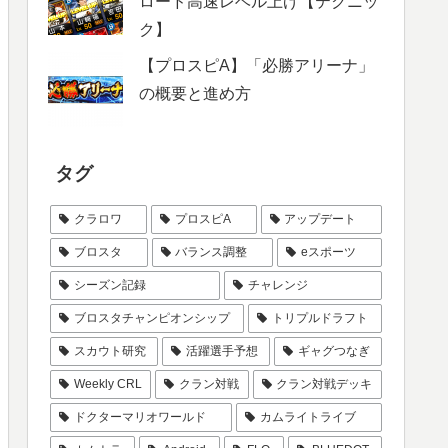
ロード高速レベル上げ【テクニッ
ク】
【プロスピA】「必勝アリーナ」
の概要と進め方
タグ
クラロワ
プロスピA
アップデート
ブロスタ
バランス調整
eスポーツ
シーズン記録
チャレンジ
ブロスタチャンピオンシップ
トリプルドラフト
スカウト研究
活躍選手予想
ギャグつなぎ
Weekly CRL
クラン対戦
クラン対戦デッキ
ドクターマリオワールド
カムライトライブ