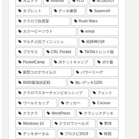
カムトラ
Android
FLO
BLUEDOT
タブレット
デッキ練習
Supercell
クラロワ自習室
Rush Wars
カラーピーソウト
emoji
マルチ上位フィニッシュ
絵師神の絆
ブラサス
CRL Pocket
TikTokトレンド曲
PocketCamp
ポケットキャンプ
ポケ森
新型コロナウイルス
パワーリーグ
8000最強決定戦
強いデッキ2205
クラロワスターチャンピオンシップ
フォント
ワールドカップ
サッカー
Cocoon
クラクラ
WordPress
クラシックデッキ
Windows 10
クラロワツールズ
野球
デッキポータル
プロスピ2019
韓国