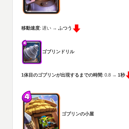
移動速度
: 遅い →
ふつう
ゴブリンドリル
1体目のゴブリンが出現するまでの時間
: 0.8 →
1秒
ゴブリンの小屋