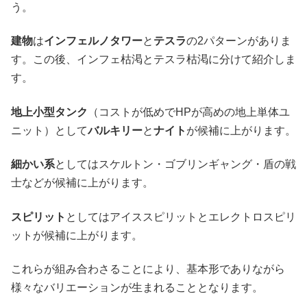
う。
建物
は
インフェルノタワー
と
テスラ
の2パターンがありま
す。この後、インフェ枯渇とテスラ枯渇に分けて紹介しま
す。
地上小型タンク
（コストが低めでHPが高めの地上単体ユ
ニット）として
バルキリー
と
ナイト
が候補に上がります。
細かい系
としてはスケルトン・ゴブリンギャング・盾の戦
士などが候補に上がります。
スピリット
としてはアイススピリットとエレクトロスピリ
ットが候補に上がります。
これらが組み合わさることにより、基本形でありながら
様々なバリエーションが生まれることとなります。