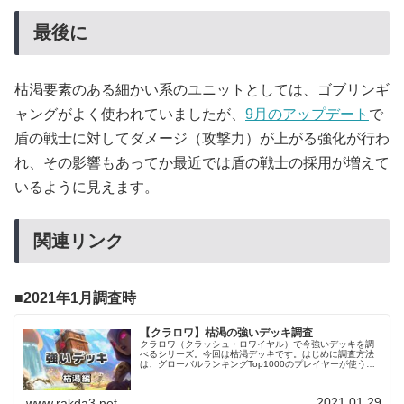
最後に
枯渇要素のある細かい系のユニットとしては、ゴブリンギ
ャングがよく使われていましたが、
9月のアップデート
で
盾の戦士に対してダメージ（攻撃力）が上がる強化が行わ
れ、その影響もあってか最近では盾の戦士の採用が増えて
いるように見えます。
関連リンク
2021年1月調査時
【クラロワ】枯渇の強いデッキ調査
クラロワ（クラッシュ・ロワイヤル）で今強いデッキを調
べるシリーズ。今回は枯渇デッキです。はじめに調査方法
は、グローバルランキングTop1000のプレイヤーが使うデ
ッキを調べました。使用したデータは2021/01/28時点のも
のです。1人のプ...
2021.01.29
www.rakda3.net