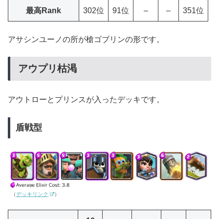
最高Rank
302位
91位
–
–
351位
アサシンユーノの所が槍ゴブリンの形です。
アウプリ枯渇
アウトローとプリンスが入ったデッキです。
盾戦型
（
デッキリンク
）