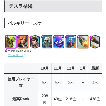
テスラ枯渇
バルキリー・スケ
（
デッキリンク
）
10月
11月
12月
1月
最新
使用プレイヤー
6人
6人
5人
–
3人
数
208
最高Rank
49位
218位
–
438位
位