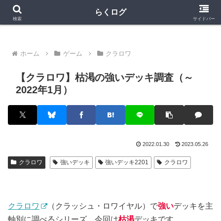
クラロワ
クラロワリーグ
プロスピA
らくログ
検索
サイドバー
ホーム
ゲーム
クラロワ
【クラロワ】枯渇の強いデッキ調査（～
2022年1月）
2022.01.30
2023.05.26
クラロワ
強いデッキ
強いデッキ2201
クラロワ
クラロワ
（クラッシュ・ロワイヤル）で
強い
デッキを主
軸別に調べるシリーズ。今回は
枯渇
デッキです。