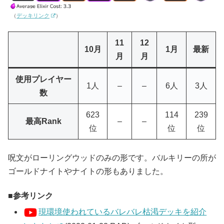
（
デッキリンク
）
11
12
10月
1月
最新
月
月
使用プレイヤー
1人
–
–
6人
3人
数
623
114
239
最高Rank
–
–
位
位
位
呪文がローリングウッドのみの形です。バルキリーの所が
ゴールドナイトやナイトの形もありました。
参考リンク
現環境使われているバレバレ枯渇デッキを紹介