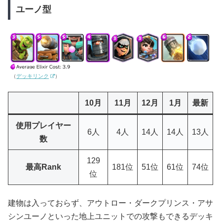
ユーノ型
（
デッキリンク
）
10月
11月
12月
1月
最新
使用プレイヤー
6人
4人
14人
14人
13人
数
129
最高Rank
181位
51位
61位
74位
位
建物は入っておらず、アウトロー・ダークプリンス・アサ
シンユーノといった地上ユニットでの攻撃もできるデッキ