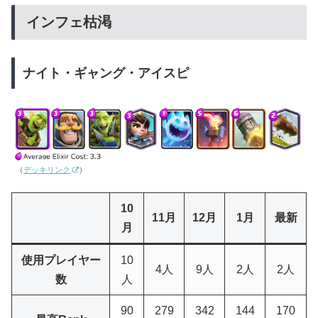
インフェ枯渇
ナイト・ギャング・アイスピ
（
デッキリンク
）
10
11月
12月
1月
最新
月
使用プレイヤー
10
4人
9人
2人
2人
数
人
90
279
342
144
170