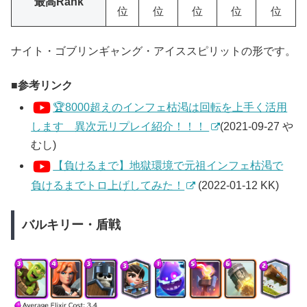
最高Rank
位
位
位
位
位
ナイト・ゴブリンギャング・アイススピリットの形です。
参考リンク
🏆8000超えのインフェ枯渇は回転を上手く活用
します 異次元リプレイ紹介！！！
(2021-09-27 や
むし)
【負けるまで】地獄環境で元祖インフェ枯渇で
負けるまでトロ上げしてみた！
(2022-01-12 KK)
バルキリー・盾戦