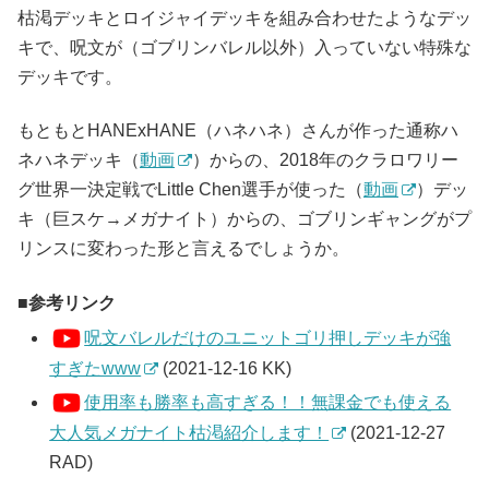
枯渇デッキとロイジャイデッキを組み合わせたようなデッ
キで、呪文が（ゴブリンバレル以外）入っていない特殊な
デッキです。
もともとHANExHANE（ハネハネ）さんが作った通称ハ
ネハネデッキ（
動画
）からの、2018年のクラロワリー
グ世界一決定戦でLittle Chen選手が使った（
動画
）デッ
キ（巨スケ→メガナイト）からの、ゴブリンギャングがプ
リンスに変わった形と言えるでしょうか。
参考リンク
呪文バレルだけのユニットゴリ押しデッキが強
すぎたwww
(2021-12-16 KK)
使用率も勝率も高すぎる！！無課金でも使える
大人気メガナイト枯渇紹介します！
(2021-12-27
RAD)