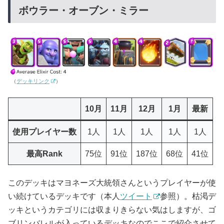
ボウラー・オーブン・ミラー
（
デッキリンク
）
10月
11月
12月
1月
最新
使用プレイヤー数
1人
1人
1人
1人
1人
最高Rank
75位
91位
187位
68位
41位
このデッキはマヨネーズ大統領さんというプレイヤーが使
い続けているデッキです（本人
ツイート
参照）。枯渇デ
ッキというカテゴリには収まりきらない気はしますが、ゴ
ブリンバレルが入っているデッキなのでここで紹介させて