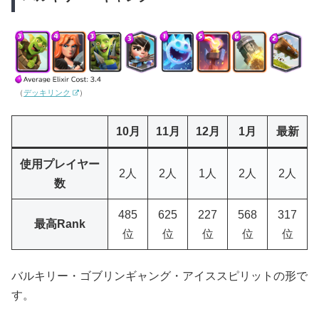
（
デッキリンク
）
10月
11月
12月
1月
最新
使用プレイヤー
2人
2人
1人
2人
2人
数
485
625
227
568
317
最高Rank
位
位
位
位
位
バルキリー・ゴブリンギャング・アイススピリットの形で
す。