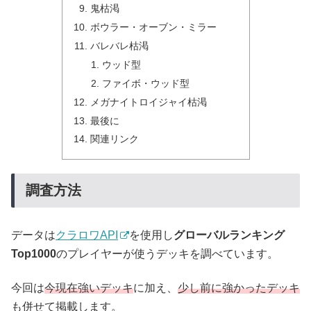
鬼枯渇
ボウラー・オーブン・ミラー
バレバレ枯渇
ウッド型
ファイボ・ウッド型
メガナイトロイジャイ枯渇
最後に
関連リンク
調査方法
データは
クラロワAPI
を使用し
グローバルランキング
Top1000
のプレイヤーが使うデッキを調べています。
今回は
今現在強いデッキ
に加え、
少し前に強かったデッキ
も併せて掲載します。