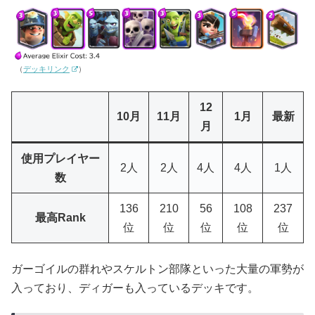
（
デッキリンク
）
12
10月
11月
1月
最新
月
使用プレイヤー
2人
2人
4人
4人
1人
数
136
210
56
108
237
最高Rank
位
位
位
位
位
ガーゴイルの群れやスケルトン部隊といった大量の軍勢が
入っており、ディガーも入っているデッキです。