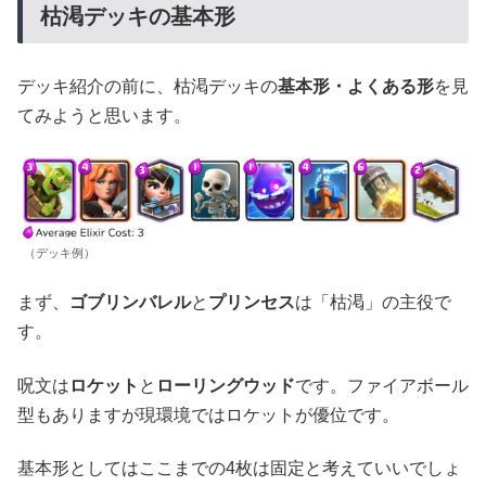
枯渇デッキの基本形
デッキ紹介の前に、枯渇デッキの
基本形・よくある形
を見
てみようと思います。
（デッキ例）
まず、
ゴブリンバレル
と
プリンセス
は「枯渇」の主役で
す。
呪文は
ロケット
と
ローリングウッド
です。ファイアボール
型もありますが現環境ではロケットが優位です。
基本形としてはここまでの4枚は固定と考えていいでしょ