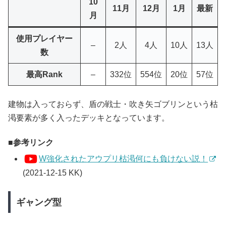
10
11月
12月
1月
最新
月
使用プレイヤー
–
2人
4人
10人
13人
数
最高Rank
–
332位
554位
20位
57位
建物は入っておらず、盾の戦士・吹き矢ゴブリンという枯
渇要素が多く入ったデッキとなっています。
参考リンク
W強化されたアウプリ枯渇何にも負けない説！
(2021-12-15 KK)
ギャング型