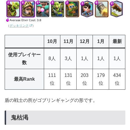
（
デッキリンク
）
10月
11月
12月
1月
最新
使用プレイヤー
8人
3人
1人
1人
1人
数
111
131
203
179
434
最高Rank
位
位
位
位
位
盾の戦士の所がゴブリンギャングの形です。
鬼枯渇