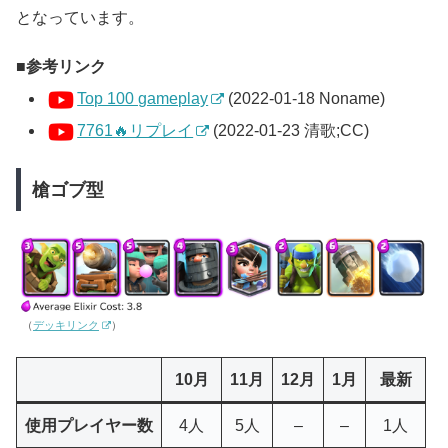
となっています。
参考リンク
Top 100 gameplay
(2022-01-18 Noname)
7761🔥リプレイ
(2022-01-23 清歌;CC)
槍ゴブ型
（
デッキリンク
）
10月
11月
12月
1月
最新
使用プレイヤー数
4人
5人
–
–
1人