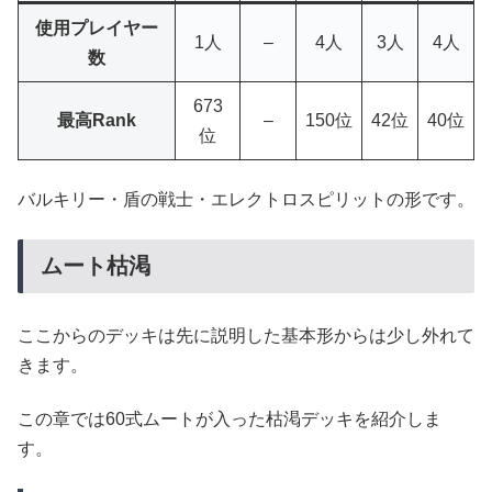
使用プレイヤー
1人
–
4人
3人
4人
数
673
最高Rank
–
150位
42位
40位
位
バルキリー・盾の戦士・エレクトロスピリットの形です。
ムート枯渇
ここからのデッキは先に説明した基本形からは少し外れて
きます。
この章では60式ムートが入った枯渇デッキを紹介しま
す。