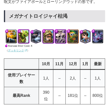
呪文がファイアボールとローリングウッドの形です。
メガナイトロイジャイ枯渇
（
デッキリンク
）
10月
11月
12月
1月
最新
使用プレイヤー
1人
–
2人
–
1人
数
390
最高Rank
–
181位
–
800位
位