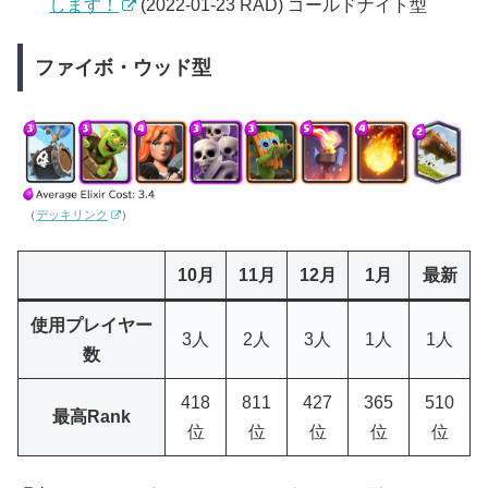
します！
(2022-01-23 RAD) ゴールドナイト型
ファイボ・ウッド型
（
デッキリンク
）
10月
11月
12月
1月
最新
使用プレイヤー
3人
2人
3人
1人
1人
数
418
811
427
365
510
最高Rank
位
位
位
位
位