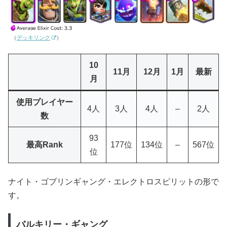
（
デッキリンク
）
10
11月
12月
1月
最新
月
使用プレイヤー
4人
3人
4人
–
2人
数
93
最高Rank
177位
134位
–
567位
位
ナイト・ゴブリンギャング・エレクトロスピリットの形で
す。
バルキリー・ギャング