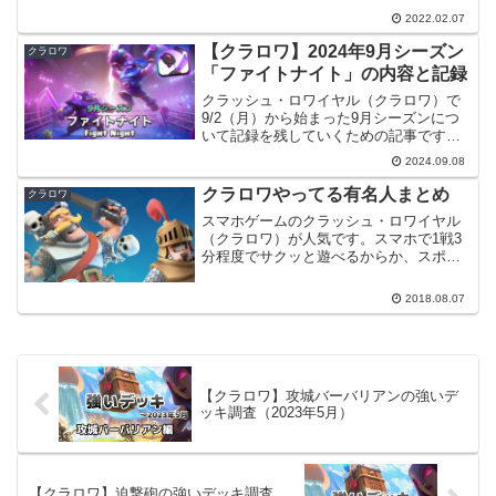
まりました。本記事ではこのチャレンジ
2022.02.07
の内容について見てみたいとと思いま
す。スーパーラヴァハウンドチャレンジ
【クラロワ】2024年9月シーズン
クラロワ
スーパーラヴァハウンド...
「ファイトナイト」の内容と記録
クラッシュ・ロワイヤル（クラロワ）で
9/2（月）から始まった9月シーズンにつ
いて記録を残していくための記事です。
シーズンスケジュール今シーズンの予定
2024.09.08
一覧を作成しました。2(月) シーズン開始
シーズン名【英語】Fight Night【日本
クラロワやってる有名人まとめ
クラロワ
語】...
スマホゲームのクラッシュ・ロワイヤル
（クラロワ）が人気です。スマホで1戦3
分程度でサクッと遊べるからか、スポー
ツ選手などの有名人でも遊んでいる人が
たくさんいるようです。ということで、
2018.08.07
クラロワをやってる有名人を調べてみま
した。※個人的に分かる...
【クラロワ】攻城バーバリアンの強いデ
ッキ調査（2023年5月）
【クラロワ】迫撃砲の強いデッキ調査