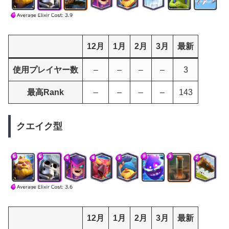
12月
1月
2月
3月
最新
使用プレイヤー数
–
–
–
–
3
最高Rank
–
–
–
–
143
クエイク型
12月
1月
2月
3月
最新