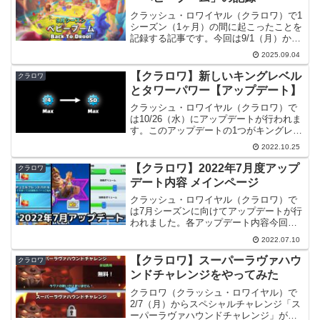
クラッシュ・ロワイヤル（クラロワ）で1
シーズン（1ヶ月）の間に起こったことを
記録する記事です。今回は9/1（月）から
始まった9月シーズンです。1(月) シーズ
2025.09.04
ン開始シーズン名【英語】Back To
Drool【日本語】ベビーブーム期間【シ
【クラロワ】新しいキングレベル
クラロワ
ー...
とタワーパワー【アップデート】
クラッシュ・ロワイヤル（クラロワ）で
は10/26（水）にアップデートが行われま
す。このアップデートの1つがキングレベ
ルが変わるというものです。本記事では
2022.10.25
これについて詳しく見ていこうと思いま
す。各アップデート内容今回のアップデ
【クラロワ】2022年7月度アップ
クラロワ
ートは量が多く多...
デート内容 メインページ
クラッシュ・ロワイヤル（クラロワ）で
は7月シーズンに向けてアップデートが行
われました。各アップデート内容今回の
アップデートは、内容の大きなものに関
2022.07.10
しては下記の複数のページに分けて解説
しています。アップデート情報メインペ
【クラロワ】スーパーラヴァハウ
クラロワ
ージ（本ページ）バトル...
ンドチャレンジをやってみた
クラロワ（クラッシュ・ロワイヤル）で
2/7（月）からスペシャルチャレンジ「ス
ーパーラヴァハウンドチャレンジ」が始