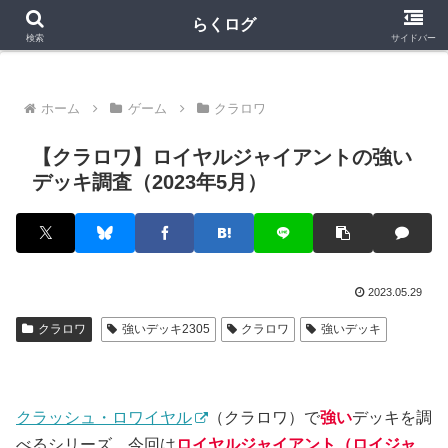
クラロワ
クラロワリーグ
プロスピA
らくログ
検索
サイドバー
ホーム
ゲーム
クラロワ
【クラロワ】ロイヤルジャイアントの強い
デッキ調査（2023年5月）
2023.05.29
クラロワ
強いデッキ2305
クラロワ
強いデッキ
クラッシュ・ロワイヤル
（クラロワ）で
強い
デッキを調
べるシリーズ。今回は
ロイヤルジャイアント（ロイジャ