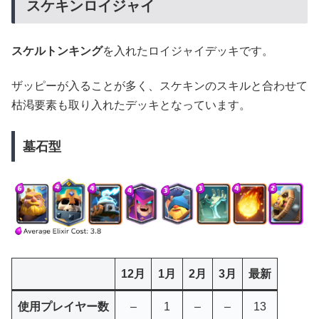
スケキンロイジャイ
スケルトンキング
を入れたロイジャイデッキです。
ザッピーが入ることが多く、スケキンのスキルと合わせて
枯渇要素も取り入れたデッキとなっています。
墓石型
12月
1月
2月
3月
最新
使用プレイヤー数
–
1
–
–
13