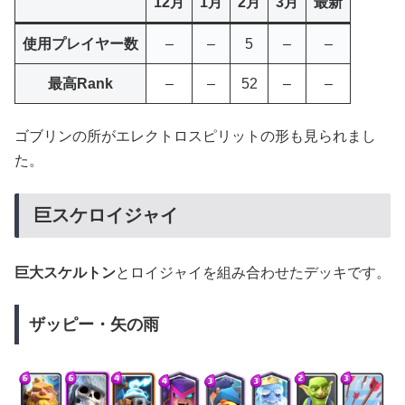
12月
1月
2月
3月
最新
使用プレイヤー数
–
–
5
–
–
最高Rank
–
–
52
–
–
ゴブリンの所がエレクトロスピリットの形も見られまし
た。
巨スケロイジャイ
巨大スケルトン
とロイジャイを組み合わせたデッキです。
ザッピー・矢の雨