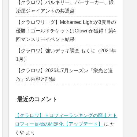
【クラロワ】バルキリー、バーサーカー、鍛
冶屋ジャイアントの共通点
【クラロワリーグ】Mohamed Lightが3度目の
優勝！ゴールドチケットはClownが獲得！第4
回マンスリーイベント結果
【クラロワ】強いデッキ調査 もくじ（2021年
1月）
【クラロワ】2026年7月シーズン「栄光と追
放」の内容と記録
最近のコメント
【クラロワ】トロフィーランキングの廃止とト
ロフィー目標の固定化【アップデート】
に
た
くや
より