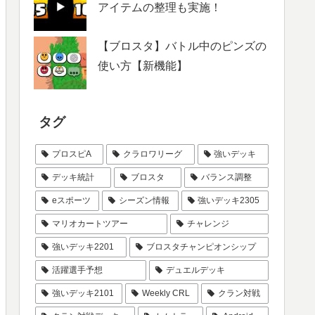
アイテムの整理も実施！
【ブロスタ】バトル中のピンズの
使い方【新機能】
タグ
プロスピA
クラロワリーグ
強いデッキ
デッキ統計
ブロスタ
バランス調整
eスポーツ
シーズン情報
強いデッキ2305
マリオカートツアー
チャレンジ
強いデッキ2201
ブロスタチャンピオンシップ
活躍選手予想
デュエルデッキ
強いデッキ2101
Weekly CRL
クラン対戦