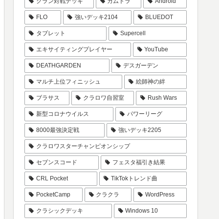
クラン対戦デッキ
カムトラ
Android
FLO
強いデッキ2104
BLUEDOT
タブレット
Supercell
エキサイティングプレイヤー
YouTube
DEATHGARDEN
デスガーデン
マルチ上位フィニッシュ
絵師神の絆
ブラサス
クラロワ自習室
Rush Wars
新型コロナウイルス
パワーリーグ
8000最強決定戦
強いデッキ2205
クラロワスターチャンピオンシップ
セブンスコード
フェスタ福引き結果
CRL Pocket
TikTokトレンド曲
PocketCamp
クラクラ
WordPress
クラシックデッキ
Windows 10