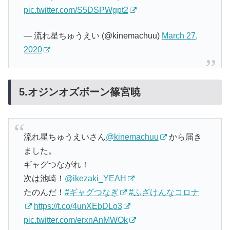
pic.twitter.com/S5DSPWgpt2
— 流れ星ちゅうえい (@kinemachuu)
March 27,
2020
5.オジンオズボーン篠宮暁
流れ星ちゅうえいさん
@kinemachuu
から届き
ました。
ギャグつながれ！
次は池崎！
@ikezaki_YEAH
たのんだ！
#ギャグつなぎ
#ふざけんなコロナ
https://t.co/4unXEbDLo3
pic.twitter.com/erxnAnMWOk