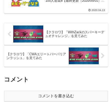
100人達成❗❗【最終更新（2020/05/01）】
10人（トータル100人）になったので続き
は#ギャグつなぎ まとめ（その11）に分
2020.04.13
けました。91.松浦真...
【クラロワ】「WithZackのスパーキーデ
ュオチャレンジ」を見てみた
【クラロワ】「CWAエリートバーバリア
ンラッシュ」を見てみた
コメント
コメントを書き込む