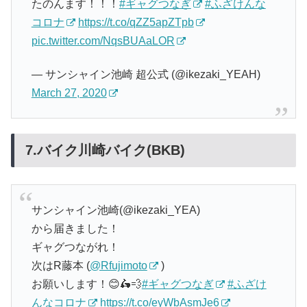
たのんます！！！
#ギャグつなぎ
#ふざけんな
コロナ
https://t.co/qZZ5apZTpb
pic.twitter.com/NqsBUAaLOR
— サンシャイン池崎 超公式 (@ikezaki_YEAH)
March 27, 2020
7.バイク川崎バイク(BKB)
サンシャイン池崎(@ikezaki_YEA)
から届きました！
ギャグつながれ！
次はR藤本 (
@Rfujimoto
)
お願いします！😊🛵💨
#ギャグつなぎ
#ふざけ
んなコロナ
https://t.co/eyWbAsmJe6