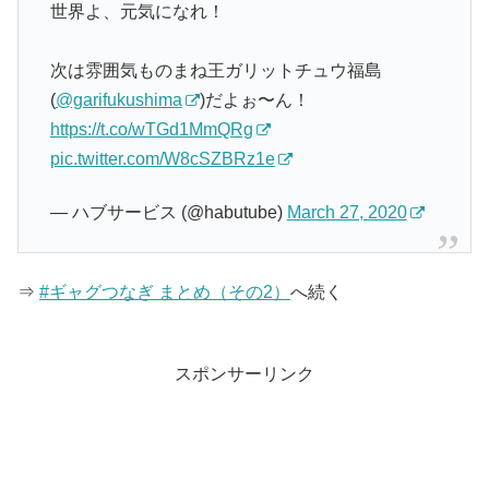
世界よ、元気になれ！
次は雰囲気ものまね王ガリットチュウ福島
(
@garifukushima
)だよぉ〜ん！
https://t.co/wTGd1MmQRg
pic.twitter.com/W8cSZBRz1e
— ハブサービス (@habutube)
March 27, 2020
⇒
#ギャグつなぎ まとめ（その2）
へ続く
スポンサーリンク