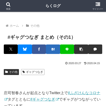
クラロワ
クラロワリーグ
プロスピA
らくログ
検索
サイドバー
ホーム
その他
#ギャグつなぎ まとめ（その1）
2020.03.27
2020.04.15
その他
ギャグつなぎ
庄司智春さんが起点となりTwitter上で
#ふざけんなコロナ
タグとともに
#ギャグつなぎ
でギャグがつながってい
っています。