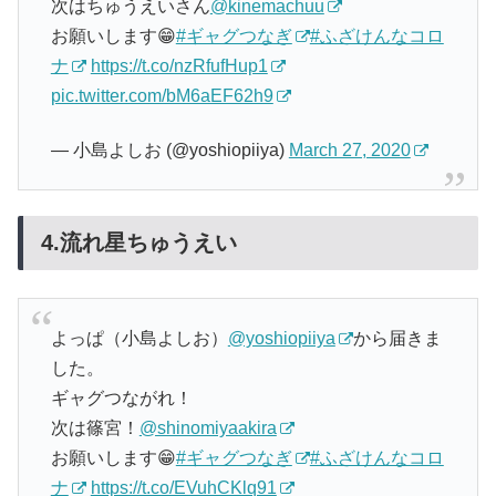
次はちゅうえいさん
@kinemachuu
お願いします😁
#ギャグつなぎ
#ふざけんなコロ
ナ
https://t.co/nzRfufHup1
pic.twitter.com/bM6aEF62h9
— 小島よしお (@yoshiopiiya)
March 27, 2020
4.流れ星ちゅうえい
よっぱ（小島よしお）
@yoshiopiiya
から届きま
した。
ギャグつながれ！
次は篠宮！
@shinomiyaakira
お願いします😁
#ギャグつなぎ
#ふざけんなコロ
ナ
https://t.co/EVuhCKlq91