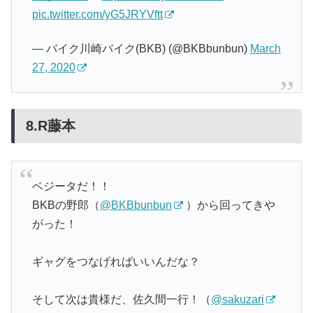
pic.twitter.com/yG5JRYVftt
— バイク川崎バイク(BKB) (@BKBbunbun)
March
27, 2020
8.R藤本
ベジータだ！！
BKBの野郎（
@BKBbunbun
）から回ってきや
がった！
ギャグをつなげればいいんだな？
そして次は貴様だ、佐久間一行！（
@sakuzari