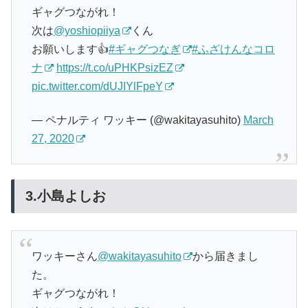
ギャグつながれ！
次は
@yoshiopiiya
くん
お願いします👍
#ギャグつなぎ
#ふざけんなコロ
ナ
https://t.co/uPHKPsizEZ
pic.twitter.com/dUJIYlFpeY
— ペナルティ ワッキー (@wakitayasuhito)
March
27, 2020
3.小島よしお
ワッキーさん
@wakitayasuhito
から届きまし
た。
ギャグつながれ！