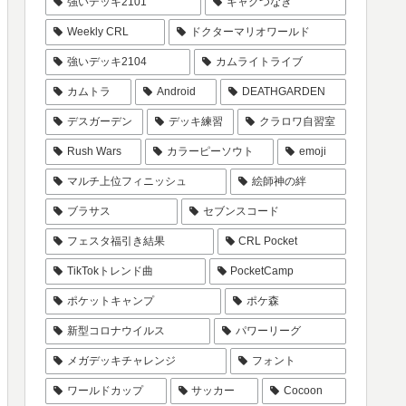
強いデッキ2101
ギャグつなぎ
Weekly CRL
ドクターマリオワールド
強いデッキ2104
カムライトライブ
カムトラ
Android
DEATHGARDEN
デスガーデン
デッキ練習
クラロワ自習室
Rush Wars
カラーピーソウト
emoji
マルチ上位フィニッシュ
絵師神の絆
ブラサス
セブンスコード
フェスタ福引き結果
CRL Pocket
TikTokトレンド曲
PocketCamp
ポケットキャンプ
ポケ森
新型コロナウイルス
パワーリーグ
メガデッキチャレンジ
フォント
ワールドカップ
サッカー
Cocoon