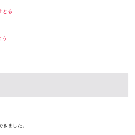
上とる
よう
できました。