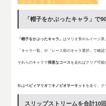
「帽子をかぶったキャラ」で90
「帽子をかぶったキャラ」
はマリオ系やルイージ系
「キャラ一覧」や「レース前のキャラ選択」で確認
それらのキャラで
得意なコース
を走ればクリア可能
私は
ベビィマリオ
で
キノピオサーキット
を走り、ク
スリップストリームを合計10