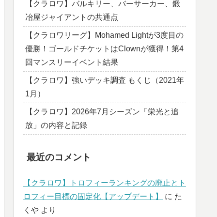
【クラロワ】バルキリー、バーサーカー、鍛
冶屋ジャイアントの共通点
【クラロワリーグ】Mohamed Lightが3度目の
優勝！ゴールドチケットはClownが獲得！第4
回マンスリーイベント結果
【クラロワ】強いデッキ調査 もくじ（2021年
1月）
【クラロワ】2026年7月シーズン「栄光と追
放」の内容と記録
最近のコメント
【クラロワ】トロフィーランキングの廃止とト
ロフィー目標の固定化【アップデート】
に
た
くや
より