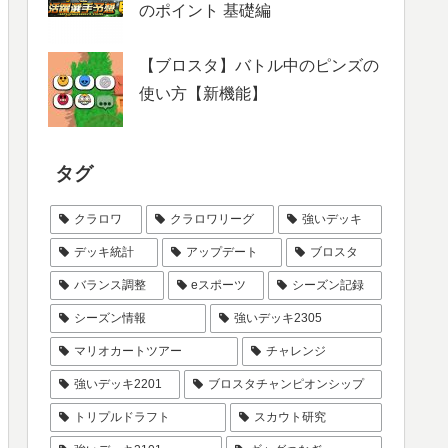
のポイント 基礎編
【ブロスタ】バトル中のピンズの
使い方【新機能】
タグ
クラロワ
クラロワリーグ
強いデッキ
デッキ統計
アップデート
ブロスタ
バランス調整
eスポーツ
シーズン記録
シーズン情報
強いデッキ2305
マリオカートツアー
チャレンジ
強いデッキ2201
ブロスタチャンピオンシップ
トリプルドラフト
スカウト研究