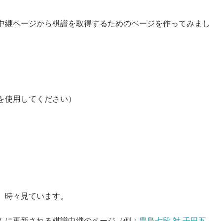
中継ページから棋譜を取得するためのページを作ってみまし
を使用してください）
、時々見ています。
ムに更新される棋譜中継のページ（例：
豊島七段 対 千田五