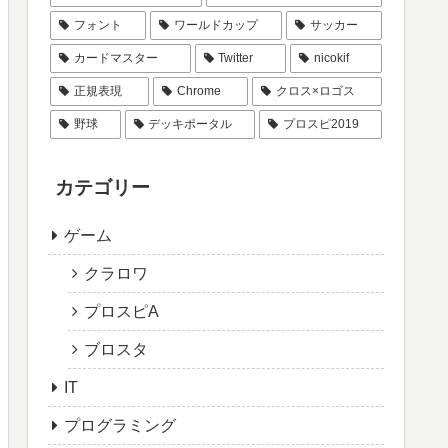
フォント
ワールドカップ
サッカー
カードマスター
Twitter
nicokif
正規表現
Chrome
クロス×ロゴス
野球
デッキポータル
プロスピ2019
カテゴリー
ゲーム
クラロワ
プロスピA
ブロスタ
IT
プログラミング