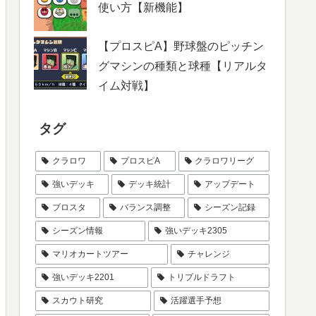
使い方【新機能】
【プロスピA】野球盤のピッチン
グマシンの種類と球種【リアルタ
イム対戦】
タグ
クラロワ
プロスピA
クラロワリーグ
強いデッキ
デッキ統計
アップデート
ブロスタ
バランス調整
シーズン記録
シーズン情報
強いデッキ2305
マリオカートツアー
チャレンジ
強いデッキ2201
トリプルドラフト
スカウト研究
活躍選手予想