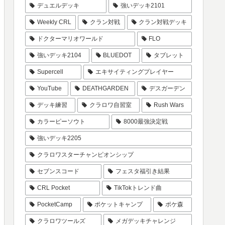
デュエルデッキ
強いデッキ2101
Weekly CRL
クラン対戦
クラン対戦デッキ
ドクターマリオワールド
FLO
強いデッキ2104
BLUEDOT
タブレット
Supercell
エキサイティングプレイヤー
YouTube
DEATHGARDEN
デスガーデン
デッキ練習
クラロワ自習室
Rush Wars
カラーピーソウト
8000最強決定戦
強いデッキ2205
クラロワスターチャンピオンシップ
セブンスコード
フェスタ福引き結果
CRL Pocket
TikTokトレンド曲
PocketCamp
ポケットキャンプ
ポケ森
クラロワツールズ
メガデッキチャレンジ