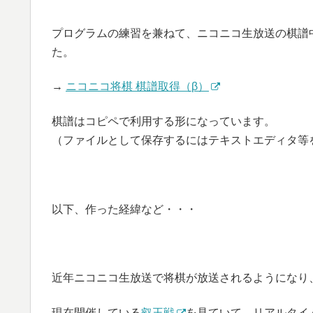
プログラムの練習を兼ねて、ニコニコ生放送の棋譜
た。
→
ニコニコ将棋 棋譜取得（β）
棋譜はコピペで利用する形になっています。
（ファイルとして保存するにはテキストエディタ等
以下、作った経緯など・・・
近年ニコニコ生放送で将棋が放送されるようになり
現在開催している
叡王戦
を見ていて、リアルタイ