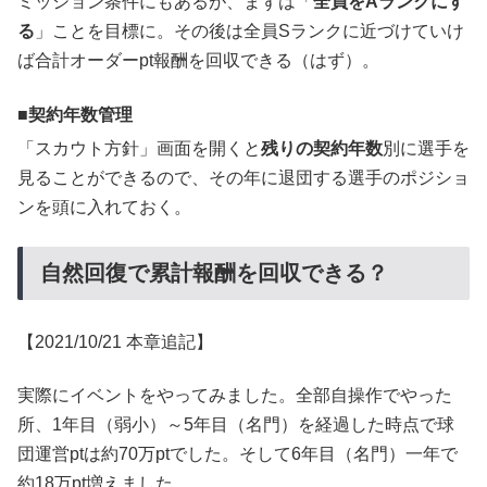
ミッション条件にもあるが、まずは「
全員をAランクにす
る
」ことを目標に。その後は全員Sランクに近づけていけ
ば合計オーダーpt報酬を回収できる（はず）。
契約年数管理
「スカウト方針」画面を開くと
残りの契約年数
別に選手を
見ることができるので、その年に退団する選手のポジショ
ンを頭に入れておく。
自然回復で累計報酬を回収できる？
【2021/10/21 本章追記】
実際にイベントをやってみました。全部自操作でやった
所、1年目（弱小）～5年目（名門）を経過した時点で球
団運営ptは約70万ptでした。そして6年目（名門）一年で
約18万pt増えました。