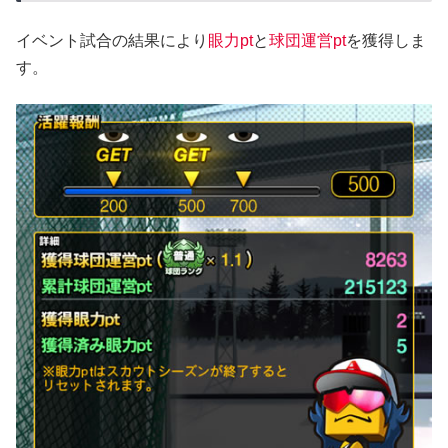
イベント試合の結果により
眼力pt
と
球団運営pt
を獲得しま
す。