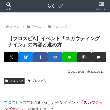
クラロワ
クラロワリーグ
プロスピA
らくログ
検索
サイドバー
ホーム
ゲーム
プロスピA
【プロスピA】イベント「スカウティング
ナイン」の内容と進め方
2021.10.21
2022.10.13
プロスピA
プロスピA
プロスピA
で10/19（火）から新イベント
「スカウティ
ングナイン」
が始まりました。