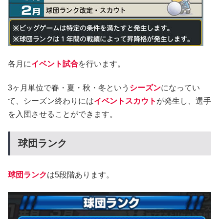
各月に
イベント試合
を行います。
3ヶ月単位で春・夏・秋・冬という
シーズン
になってい
て、シーズン終わりには
イベントスカウト
が発生し、選手
を入団させることができます。
球団ランク
球団ランク
は5段階あります。