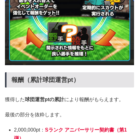
報酬（累計球団運営pt）
獲得した
球団運営ptの累計
により報酬がもらえます。
最後の部分を抜粋します。
2,000,000pt：
Sランク アニバーサリー契約書（第1
弾）