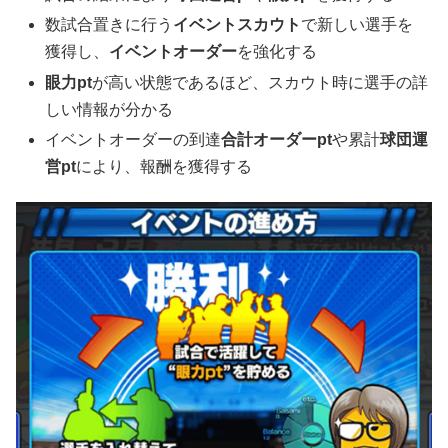
数試合置きに行う
イベントスカウト
で新しい選手を
獲得し、
イベントオーダー
を強化する
眼力pt
が高い状態であるほど、スカウト時に選手の詳
しい情報が分かる
イベントオーダーの到達
合計オーダーpt
や累計
球団運
営pt
により、報酬を獲得する