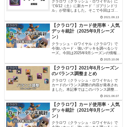
クラロワ（クラッシュ・ロワイヤル）に
て6/12（土）に新カード「ゴブリンドリ
ル」が登場しました。そこで今回はゴブ
リンドリルが入ったデッキの中からよく
2021.06.13
使われていて強いデッキを調べてみまし
た。【2021/07/22追記】新しくゴブリン
【クラロワ】カード使用率・人気
クラロワ
ドリルの強...
デッキ統計（2025年9月シーズ
ン）
クラッシュ・ロワイヤル（クラロワ）で
今強いカード・強いデッキを調べるシリ
ーズ。今回は2025年9月シーズンの情報で
す。調査方法調査方法は従来どおりクラ
2025.10.06
ロワAPIを使用して独自にデータを調査し
ました。マルチ（伝説の道）のグローバ
【クラロワ】2021年6月シーズン
クラロワ
ルランキングの...
のバランス調整まとめ
クラロワ（クラッシュ・ロワイヤル）で
カードのバランス調整の内容が発表され
ました。本記事ではこのバランス調整の
内容について詳しく見ていきたいと思い
2021.06.07
ます。情報源6/4（金）21:00にバランス
調整内容が各Supercellクリエイターによ
【クラロワ】カード使用率・人気
クラロワ
り情報...
デッキ統計（2021年9月シーズ
ン）
クラロワ（クラッシュ・ロワイヤル）で