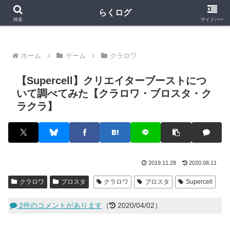
クラロワ
クラロワリーグ
プロスピA
らくログ
検索
サイドバー
ホーム
ゲーム
クラロワ
【Supercell】クリエイターブーストにつ
いて調べてみた【クラロワ・ブロスタ・ク
ラクラ】
2019.11.28
2020.08.11
クラロワ
ブロスタ
クラロワ
ブロスタ
Supercell
2件のコメントがあります
（
2020/04/02）