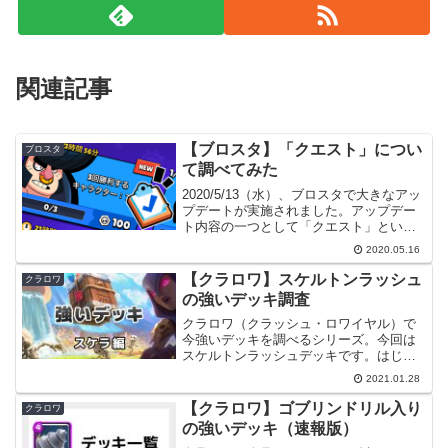
関連記事
【ブロスタ】「クエスト」につい
ブロスタ
て調べてみた
2020/5/13（水）、ブロスタで大きなアッ
プデートが実施されました。アップデー
ト内容の一つとして「クエスト」という
新要素が追加されました。今回はこのク
2020.05.16
エストについて調べた内容を書いてみよ
うと思います。はじめに本記事では下記
【クラロワ】スケルトンラッシュ
クラロワ
の公式ブログの...
の強いデッキ調査
クラロワ（クラッシュ・ロワイヤル）で
今強いデッキを調べるシリーズ。今回は
スケルトンラッシュデッキです。はじめ
に調査方法は、グローバルランキング
2021.01.28
Top1000のプレイヤーが使うデッキを調
べました。使用したデータは2021/01/28
【クラロワ】ゴブリンドリル入り
クラロワ
時点のもの...
の強いデッキ（速報版）