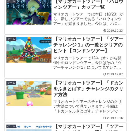
【マリオカートツアー】「ハロウ
ゲーム
誰で...
ィンツアー」カップ一覧
マリオカートツアーでは本日（10/23）か
ら、新しいツアーである「ハロウィンツ
アー」が始まりました。今回は、ハロウ
ィンツアーにある全てのカップについて
2019.10.23
見ていこうと思います。カップ一覧下記
がハロウィンツアーのカップ一覧です。
【マリオカートツアー】「ツアー
ゲーム
No.カップ名必要...
チャレンジ 1」の一覧とクリアの
ヒント【ロンドンツアー】
マリオカートツアーで12/4（水）から開
催中のロンドンツアー。今回はその「ツ
アーチャレンジ 1」について見ていこう
と思います。ツアーチャレンジ 1ツアー
2019.12.07
チャレンジは誰でも挑戦できます。条件
をクリアするごとにグランドスター
【マリオカートツアー】「ドカン
ゲーム
（★）が獲得できます...
をふきとばす」チャレンジのクリ
ア方法
マリオカートツアーのチャレンジのクリ
ア方法について見ていきます。今回は
「ドカンをふきとばす」チャレンジで
す。ドカンとはマリオカートツアーにお
2019.10.16
いて、いわゆるガチャにあたる「ドカ
ン」があります。ですが、チャレンジに
【マリオカートツアー】「ツアー
ゲーム
現れる「ドカン」はそれではなく...