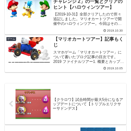
チャレンジ 2」の一覧とクリアの
ヒント【ハロウィンツアー】
【2019-10-31】全部クリアしたので所々
追記しました。マリオカートツアーで開
催中のハロウィンツアー。今回はその
「ツアーチャレンジ 2」について見てい
2019.10.30
こうと思います。ツアーチャレンジ 2ツ
アーチャレンジは誰でも挑戦できます。
【マリオカートツアー】記事もく
ゲーム
条件をクリア...
じ
スマホゲーム「マリオカートツアー」に
ついて書いたブログ記事の目次です。
2019 ファイナルツアー1. 概要とカップ一
覧ツアーのスケジュールや概要、カップ
2019.10.05
一覧。2. チャレンジ一覧ツアーチャレン
ジ 1 | ツアーチャレンジ 2 | ゴールド...
【クラロワ】試合時間が最大5分になるア
ップデートについて【トリプルエリクサ
ーサドンデス】