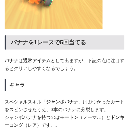
バナナを1レースで5回当てる
バナナ
は
通常アイテム
として出ますが、下記の点に注目す
るとクリアしやすくなるでしょう。
キャラ
スペシャルスキル「
ジャンボバナナ
」はぶつかったカート
をスピンさせたうえ、3本のバナナに分裂します。
ジャンボバナナを持つのは
モートン
（ノーマル）と
ドンキ
ーコング
（レア）です。。