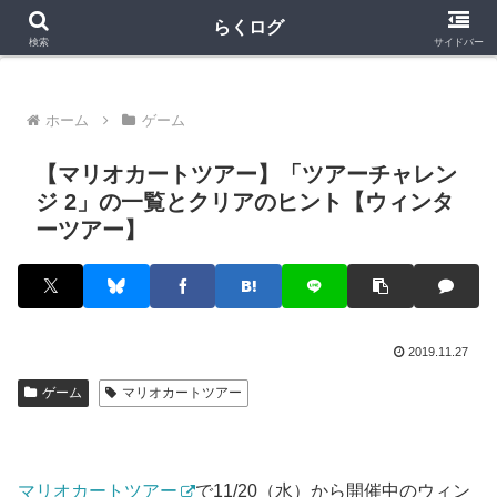
クラロワ
クラロワリーグ
プロスピA
らくログ
検索
サイドバー
ホーム
ゲーム
【マリオカートツアー】「ツアーチャレン
ジ 2」の一覧とクリアのヒント【ウィンタ
ーツアー】
2019.11.27
ゲーム
マリオカートツアー
マリオカートツアー
で11/20（水）から開催中のウィン