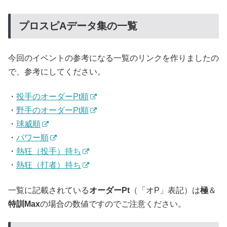
プロスピAデータ集の一覧
今回のイベントの参考になる一覧のリンクを作りましたの
で、参考にしてください。
・
投手のオーダーPt順
・
野手のオーダーPt順
・
球威順
・
パワー順
・
熱狂（投手）持ち
・
熱狂（打者）持ち
一覧に記載されている
オーダーPt
（「オP」表記）は
極
＆
特訓Max
の場合の数値ですのでご注意ください。