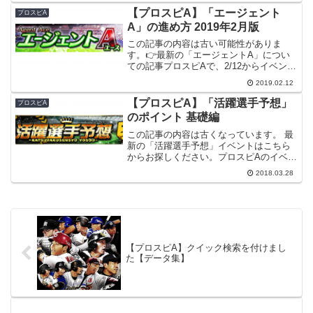
ドプロスピ2019の中には、1人のプロ野
【プロスピA】「エージェント
プロスピA
球...
A」の進め方 2019年2月版
この記事の内容は古い可能性がありま
す。👉最新の「エージェントA」につい
ての記事プロスピAで、2/12からイベント
「エージェントA」が始まりました。前回
2019.02.12
の開催時に大きく仕様が変わったイベン
トですが、今回も仕様変更があったよう
【プロスピA】「活躍選手予想」
プロスピA
なのでまとめてみま...
のポイント 基礎編
この記事の内容は古くなっています。 最
新の「活躍選手予想」イベントはこちら
からお探しください。プロスピAのイベン
ト「活躍選手予想」について、イベント
2018.03.28
の概要や進め方を備忘録として書いてお
きます。概要・試合で活躍する選手を予
想し選択する・選手の...
【プロスピA】クイック検索を付けまし
た【データ集】