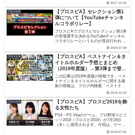
ご覧ください。2017/10/30（月）からプ
2017.10.30
ロスピAでイベント「エージェントA」が
始まりました。このイベントは過去何度
【プロスピA】セレクション第1
プロスピA
も開...
弾について【YouTubeチャンネ
ルコラボリレー】
プロスピAでプロスピセレクション第1弾
の登場選手を決めるYouTubeチャンネル
コラボリレーというものが現在行われて
います。これがどういうものか見ていき
2020.07.09
たいと思います。【2020/07/16】実際に
セレクション第1弾が登場しましたので、
【プロスピA】ベストナイン＆タ
プロスピA
章を...
イトルホルダー予想とまとめ
（2019年度版）→第3弾まで登
場！
この記事は2019年度版の情報です。ベス
トナイン＆タイトルホルダーに関する最
新の情報は、ブログ内検索「ベストナイ
ン」からお探しください。プロスピAで
2019.12.20
は、来年早々、ベストナイン＆タイトル
ホルダーという選手のセレクション（ガ
【プロスピA】プロスピ2019を飾
プロスピA
チャ）が登場すると予...
る女性たち
PS4・PS Vitaのゲーム、プロ野球スピリ
ッツ2019（プロスピ2019）が7月18日
（木）に発売されます。今回は、ゲーム
中に登場する女性について書いてみよう
2019.07.04
と思います。「スタープレイヤー」モー