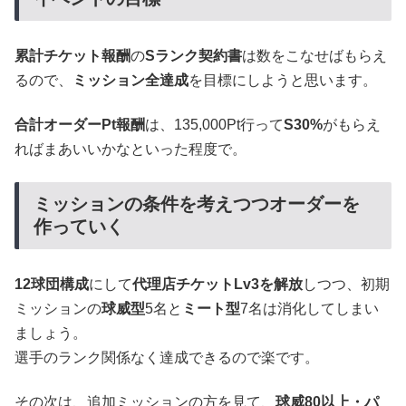
累計チケット報酬
の
Sランク契約書
は数をこなせばもらえ
るので、
ミッション全達成
を目標にしようと思います。
合計オーダーPt報酬
は、135,000Pt行って
S30%
がもらえ
ればまあいいかなといった程度で。
ミッションの条件を考えつつオーダーを
作っていく
12球団構成
にして
代理店チケットLv3を解放
しつつ、初期
ミッションの
球威型
5名と
ミート型
7名は消化してしまい
ましょう。
選手のランク関係なく達成できるので楽です。
その次は、追加ミッションの方を見て、
球威80以上・パ