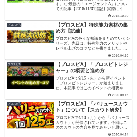
す。👉最新の「エージェントA」につい
ての記事【2018/11/01追記】実際にイベ
ントを進めて分かったことを踏まえ、
2018.10.30
STEP2) 序盤の進め方 を加筆修正しまし
た。プロスピAで、10/30からイベント
【プロスピA】特殊能力素材の集
プロスピA
「エー...
め方【試練】
プロスピAの色々な知識をまとめていくシ
リーズ。先日は、特殊能力のメリットや
レベル上げのコツなどを書きました。▶️
特殊能力のレベル上げについて今回は、
2019.04.16
特殊能力のレベル上げに必要な特殊能力
素材の集め方について書いてみようと思
【プロスピA】「プロスピトレジ
プロスピA
います。【注意】個...
ャー」の概要と進め方
プロスピAで9/15（火）から新イベント
「プロスピトレジャー」が始まりまし
た。本記事ではこのイベントの概要や進
め方を書いてみようと思います。【注
2020.09.15
意】個人的に効率がいいと思う方法を書
いていますので、当てはまらない人がい
【プロスピA】「バリュースカウ
プロスピA
たり、情報が間違っている...
ト」について【スカウト研究】
プロスピAで4/13（月）から「バリュース
カウト」が開催されています。今回はこ
のスカウトの内容を見てみたいと思いま
す。【注意】本記事の内容には間違いや
2020.04.14