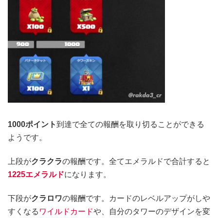
1000ポイント
到達で全ての報酬を取り切ることができる
ようです。
上段が
クラクラ
の報酬です。全てエメラルドで合計すると
1225エメラルド
になります。
下段が
クラロワ
の報酬です。カードのレベルアップがしや
すくなる
ワイルドカード
や、自分のタワーのデザインを変