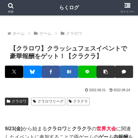
クラロワ
クラロワリーグ
プロスピA
らくログ
検索
サイドバー
ホーム
ゲーム
クラロワ
【クラロワ】クラッシュフェスイベントで
豪華報酬をゲット！【クラクラ】
2022.09.21
2022.09.24
クラロワ
クラロワリーグ
クラクラ
9/23(金)
から始まる
クラロワ
と
クラクラ
の
世界大会
に関連
したイベントに参加することで両ゲームの
ゲーム内報酬
を