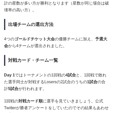
計の星数が多い方が勝利となります（星数が同じ場合は破
壊率の高い方）。
出場チームの選出方法
4つの
ゴールドチケット大会
の優勝チームに加え、
予選大
会
から4チームが選出されました。
対戦カード・チーム一覧
Day 1
ではトーナメントの1回戦の
4試合
と、1回戦で敗れ
た選手同士が対戦するLosersの2試合のうちの
1試合
の合
計
5試合
が行われます。
1回戦の
対戦カード順
に選手を見ていきましょう。公式
Twitterが勝者アンケートをしていたのでその結果もあわせ