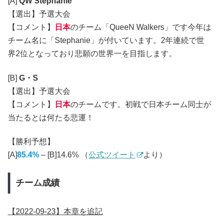
[A]
QW Stephanie
【選出】予選大会
【コメント】
日本
のチーム「QueeN Walkers」です今年は
チーム名に「Stephanie」が付いています。2年連続で世
界2位となっており悲願の世界一を目指します。
[B]
G・S
【選出】予選大会
【コメント】
日本
のチームです。初戦で日本チーム同士が
当たるとは何たる悲運！
【勝利予想】
[A]
85.4%
– [B]14.6% （
公式ツイート
より）
チーム成績
【2022-09-23】本章を追記