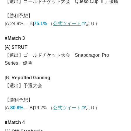
【選出】ゴールドチケット大会「Queso Cup Ⅱ」優勝
【勝利予想】
[A]24.9% – [B]
75.1%
（
公式ツイート
より）
Match 3
[A]
STRUT
【選出】ゴールドチケット大会「Snapdragon Pro
Series」優勝
[B]
Repotted Gaming
【選出】予選大会
【勝利予想】
[A]
80.8%
– [B]19.2% （
公式ツイート
より）
Match 4