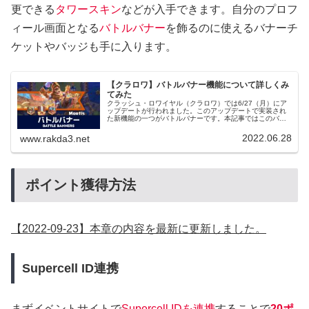
更できる
タワースキン
などが入手できます。自分のプロフ
ィール画面となる
バトルバナー
を飾るのに使えるバナーチ
ケットやバッジも手に入ります。
【クラロワ】バトルバナー機能について詳しくみ
てみた
クラッシュ・ロワイヤル（クラロワ）では6/27（月）にア
ップデートが行われました。このアップデートで実装され
た新機能の一つがバトルバナーです。本記事ではこのバト
ルバナー機能について詳しく見ていこうと思います。各ア
ップデート内容今回の7月度の...
2022.06.28
www.rakda3.net
ポイント獲得方法
【2022-09-23】本章の内容を最新に更新しました。
Supercell ID連携
まずイベントサイトで
Supercell IDを連携
することで
20ポ