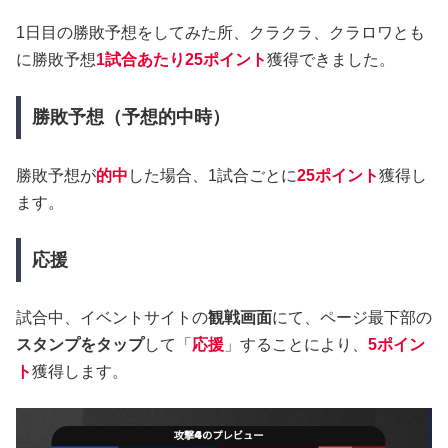
1日目の勝敗予想をしてみた所、クラクラ、クラロワとも
に勝敗予想
1試合あたり25ポイント
獲得できました。
勝敗予想（予想的中時）
勝敗予想が
的中
した場合、1試合ごとに
25ポイント
獲得し
ます。
応援
試合中、イベントサイトの
観戦画面
にて、ページ最下部の
スタンプをタップ
して「
応援
」することにより、
5ポイン
ト
獲得します。