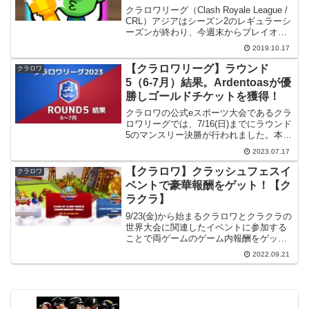
クラロワリーグ（Clash Royale League /
CRL）アジアはシーズン2のレギュラーシ
ーズンが終わり、今週末からプレイオフ
が始まります。そこで、レギュラーシー
2019.10.17
ズンを数字で振り返り、がんばった選手
を見てみたいと思います。【注意】...
【クラロワリーグ】ラウンド
クラロワ
5（6-7月）結果。Ardentoasが優
勝しゴールドチケットを獲得！
クラロワの公式eスポーツ大会であるクラ
ロワリーグでは、7/16(日)までにラウンド
5のマンスリー決勝が行われました。本記
事ではその結果をまとめたいと思いま
2023.07.17
す。関連記事今年のクラロワリーグ全般
については以前書いた下記記事をご参照
【クラロワ】クラッシュフェスイ
クラロワ
ください。簡単...
ベントで豪華報酬をゲット！【ク
ラクラ】
9/23(金)から始まるクラロワとクラクラの
世界大会に関連したイベントに参加する
ことで両ゲームのゲーム内報酬をゲット
できるらしいので詳しく調べてみまし
2022.09.21
た。ゲームの進行に役に立つ報酬がもら
えるので、どちらか、または両方のゲー
ムをやったことがな...