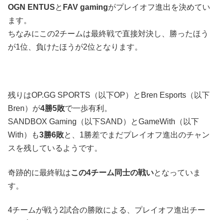
OGN ENTUS
と
FAV gaming
がプレイオフ進出を決めてい
ます。
ちなみにこの2チームは最終戦で直接対決し、勝ったほう
が1位、負けたほうが2位となります。
残りはOP.GG SPORTS（以下OP）とBren Esports（以下
Bren）が
4勝5敗
で一歩有利。
SANDBOX Gaming（以下SAND）とGameWith（以下
With）も
3勝6敗
と、1勝差でまだプレイオフ進出のチャン
スを残しているようです。
奇跡的に最終戦は
この4チーム同士の戦い
となっていま
す。
4チームが戦う2試合の勝敗による、プレイオフ進出チー