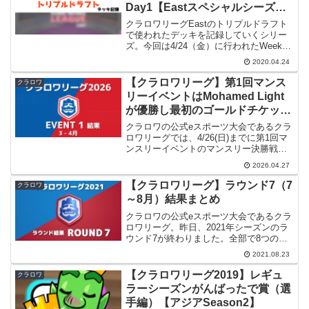
Day1【Eastスペシャルシーズ
ン】
クラロワリーグEastのトリプルドラフト
で使われたデッキを記録していくシリー
ズ。今回は4/24（金）に行われたWeek4
Day1の3対戦です。放送アーカイブこの
2020.04.24
日の対戦は下記の放送アーカイブで見る
ことができます。2020 クラロワリーグ ...
【クラロワリーグ】第1回マンス
クラロワ
リーイベントはMohamed Light
が優勝し最初のゴールドチケット
を獲得！
クラロワの公式eスポーツ大会であるクラ
ロワリーグでは、4/26(日)までに第1回マ
ンスリーイベントのマンスリー決勝戦が
行われました。本記事ではその結果をま
2026.04.27
とめたいと思います。今年のクラロワリ
ーグについて今年のクラロワリーグを簡
【クラロワリーグ】ラウンド7（7
クラロワ
単に説明すると...
～8月）結果まとめ
クラロワの公式eスポーツ大会であるクラ
ロワリーグ。昨日、2021年シーズンのラ
ウンド7が終わりました。全部で8つのラ
ウンドがある中の7つが終わったことにな
2021.08.23
ります。本記事ではこのラウンド7の結果
をまとめてみたいと思います。先月のラ
【クラロワリーグ2019】レギュ
クラロワ
ウンド6につ...
ラーシーズンがんばったで賞（選
手編）【アジアSeason2】