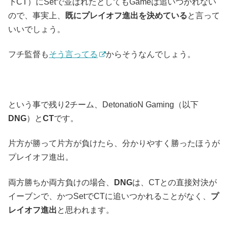
下CT）にSetで並ばれたとしてもGameは追いつかれない
ので、事実上、
既にプレイオフ進出を決めている
と言って
いいでしょう。
フチ監督も
そう言ってる
からそうなんでしょう。
という事で残り2チーム、DetonatioN Gaming（以下
DNG
）と
CT
です。
片方が勝って片方が負けたら、分かりやすく勝ったほうが
プレイオフ進出。
両方勝ちか両方負けの場合、
DNG
は、CTとの直接対決が
イーブンで、かつSetでCTに追いつかれることがなく、
プ
レイオフ進出
と思われます。