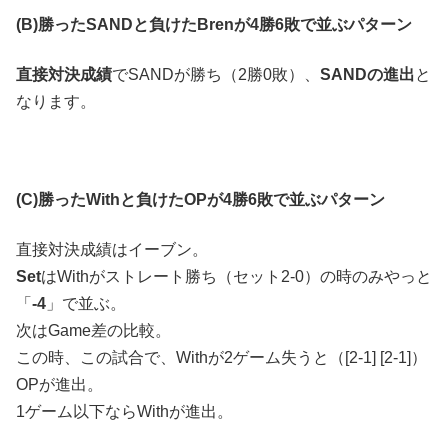
(B)勝ったSANDと負けたBrenが4勝6敗で並ぶパターン
直接対決成績
でSANDが勝ち（2勝0敗）、
SANDの進出
と
なります。
(C)勝ったWithと負けたOPが4勝6敗で並ぶパターン
直接対決成績はイーブン。
Set
はWithがストレート勝ち（セット2-0）の時のみやっと
「
-4
」で並ぶ。
次はGame差の比較。
この時、この試合で、Withが2ゲーム失うと（[2-1] [2-1]）
OPが進出。
1ゲーム以下ならWithが進出。