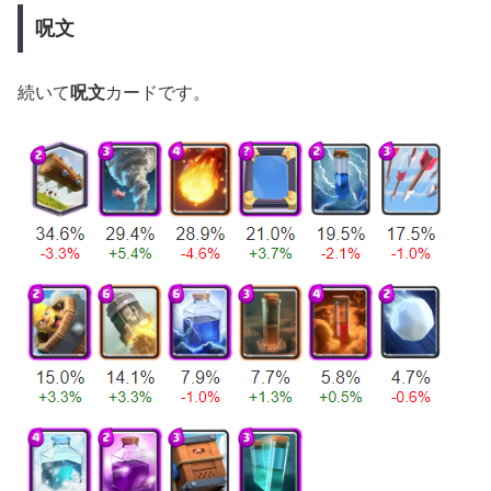
呪文
続いて
呪文
カードです。