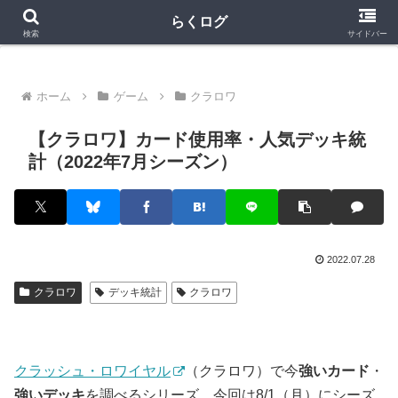
クラロワ
クラロワリーグ
プロスピA
らくログ
検索
サイドバー
ホーム
ゲーム
クラロワ
【クラロワ】カード使用率・人気デッキ統
計（2022年7月シーズン）
2022.07.28
クラロワ
デッキ統計
クラロワ
クラッシュ・ロワイヤル
（クラロワ）で今
強いカード
・
強いデッキ
を調べるシリーズ。今回は8/1（月）にシーズ