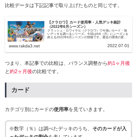
比較データは下記記事で取り上げたものと同じです。
【クラロワ】カード使用率・人気デッキ統計
（2022年6月シーズン）
クラッシュ・ロワイヤル（クラロワ）で今強いカード・強
いデッキを調べるシリーズ。今回は6/6（月）にシーズンを
終える2022年6月シーズンの情報です。最近の環境の変化
について6月シーズンが始まってすぐの6/7（火）にバラン
ス調整が行われました...
2022.07.01
www.rakda3.net
つまり、本記事での比較は、バランス調整から
約1ヶ月後
と
約2ヶ月後
の比較です。
カード
カテゴリ別にカードの
使用率
を見ていきます。
※数字（％）は調べたデッキのうち、
そのカードが入
ったデッキの割合
を表しています。