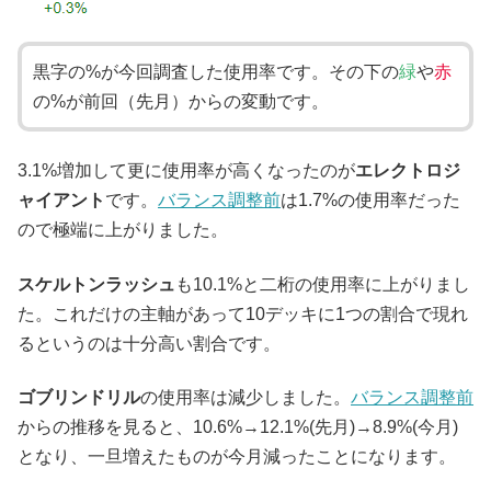
黒字の%が今回調査した使用率です。その下の
緑
や
赤
の%が前回（先月）からの変動です。
3.1%増加して更に使用率が高くなったのが
エレクトロジ
ャイアント
です。
バランス調整前
は1.7%の使用率だった
ので極端に上がりました。
スケルトンラッシュ
も10.1%と二桁の使用率に上がりまし
た。これだけの主軸があって10デッキに1つの割合で現れ
るというのは十分高い割合です。
ゴブリンドリル
の使用率は減少しました。
バランス調整前
からの推移を見ると、10.6%→12.1%(先月)→8.9%(今月)
となり、一旦増えたものが今月減ったことになります。