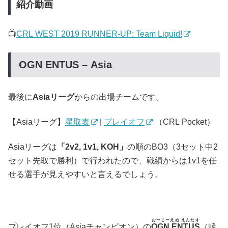
紹介動画
📺
CRL WEST 2019 RUNNER-UP: Team Liquid!
OGN ENTUS – Asia
最後に
Asiaリーグ
からの出場チームです。
【Asiaリーグ】
星取表
|
プレイオフ
（CRL Pocket）
Asiaリーグは
「2v2, 1v1, KOH」
の順のBO3（3セット中2
セット先取で勝利）で行われたので、戦績からは1v1を任
せる選手が見えやすいと言えるでしょう。
おーじーえぬ えんたす
プレイオフ1位（Asiaチャンピオン）の
OGN ENTUS
（韓