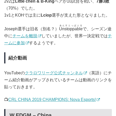
2v2は
Little chen & B-King
ペアが10試合を戦い、
7勝3敗
（70%）でした。
1v1とKOHでは主に
Lciop
選手が支えた形となりました。
あんすとっぱぶる
Joseph選手は旧名（別名？）
Unstoppable
で、シーズン途
中に
チームを離脱
していましたが、世界一決定戦では
チ
ームに参加
するようです。
紹介動画
YouTubeの
クラロワリーグ公式チャンネル
（英語）にチ
ーム紹介動画がアップされているチームは動画のリンクを
貼っておきます。
📺
CRL CHINA 2019 CHAMPIONS: Nova Esports!
W.EDGM – China