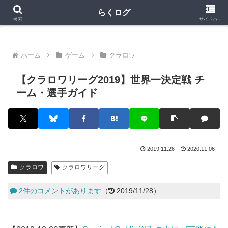
クラロワ
クラロワリーグ
プロスピA
らくログ
検索
サイドバー
ホーム
ゲーム
クラロワ
【クラロワリーグ2019】世界一決定戦 チ
ーム・選手ガイド
2019.11.26
2020.11.06
クラロワ
クラロワリーグ
2件のコメントがあります
（
2019/11/28）