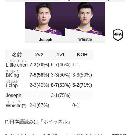
名前
2v2
1v1
KOH
りとる ちぇん
7-3(70%)
6-7(46%)
1-1
Little chen
びーきんぐ
7-5(58%)
3-3(50%)
3-3(50%)
BKing
えるしおぷ
2-3(40%)
8-7(53%)
5-2(71%)
Lciop
Joseph
3-1(75%)
うぃそ
2-1(67%)
0-1
Whistle
(*)
(*)日本語読みは「ホイッスル」