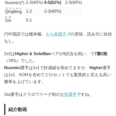
2-3(40%)
8-5(62%)
2-3(40%)
Nuomici
(*)
ちんふぁん
1-2
2-3(40%)
Qingfeng
すぃあ
0-1
Sia
(*)中国語では糯米糍。
もち米団子
の意味。読み方に自信
なし。
2v2は
Higher & SoloMan
ペアが9試合を戦い、で
7勝2敗
（78%）でした。
Nuomici
選手は1v1で好成績を収めてますが、
Higher
選手
は1v1、KOHを含めてどのセットでも驚異的と言える高い
勝率を上げています。
Sia選手はクラロワリーグ初の
女性選手
ですね。
紹介動画