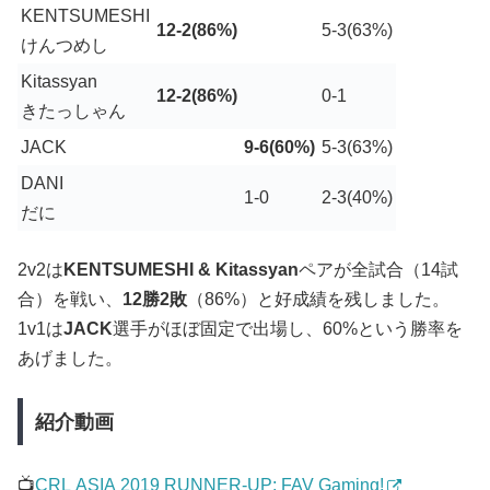
KENTSUMESHI
12-2(86%)
5-3(63%)
けんつめし
Kitassyan
12-2(86%)
0-1
きたっしゃん
JACK
9-6(60%)
5-3(63%)
DANI
1-0
2-3(40%)
だに
2v2は
KENTSUMESHI & Kitassyan
ペアが全試合（14試
合）を戦い、
12勝2敗
（86%）と好成績を残しました。
1v1は
JACK
選手がほぼ固定で出場し、60%という勝率を
あげました。
紹介動画
📺
CRL ASIA 2019 RUNNER-UP: FAV Gaming!