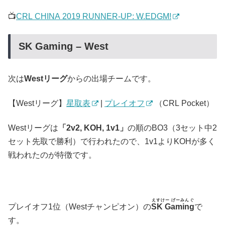
📺
CRL CHINA 2019 RUNNER-UP: W.EDGM!
SK Gaming – West
次は
Westリーグ
からの出場チームです。
【Westリーグ】
星取表
|
プレイオフ
（CRL Pocket）
Westリーグは
「2v2, KOH, 1v1」
の順のBO3（3セット中2
セット先取で勝利）で行われたので、1v1よりKOHが多く
戦われたのが特徴です。
えすけー げーみんぐ
プレイオフ1位（Westチャンピオン）の
SK Gaming
で
す。