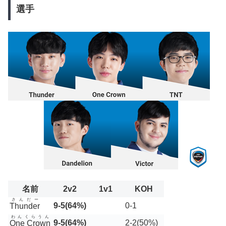
選手
名前
2v2
1v1
KOH
さんだー
9-5(64%)
0-1
Thunder
わんくらうん
9-5(64%)
2-2(50%)
One Crown