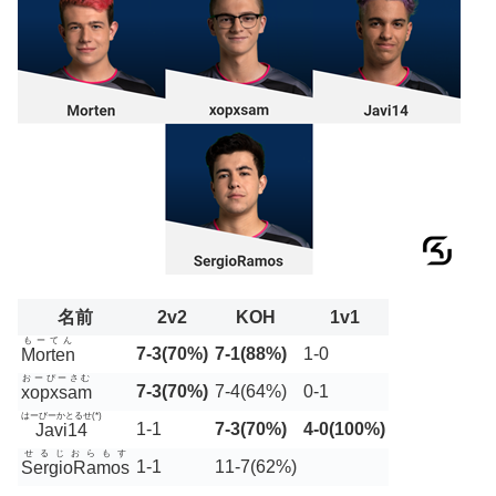
名前
2v2
KOH
1v1
もーてん
7-3(70%)
7-1(88%)
1-0
Morten
おーぴーさむ
7-3(70%)
7-4(64%)
0-1
xopxsam
はーびーかとるせ(*)
1-1
7-3(70%)
4-0(100%)
Javi14
せるじおらもす
1-1
11-7(62%)
SergioRamos