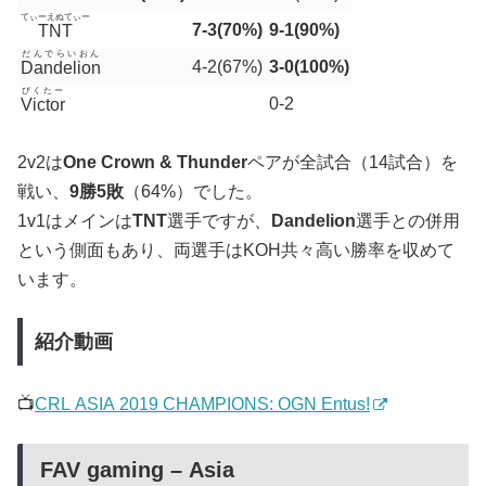
てぃーえぬてぃー
7-3(70%)
9-1(90%)
TNT
だんでらいおん
4-2(67%)
3-0(100%)
Dandelion
びくたー
0-2
Victor
2v2は
One Crown & Thunder
ペアが全試合（14試合）を
戦い、
9勝5敗
（64%）でした。
1v1はメインは
TNT
選手ですが、
Dandelion
選手との併用
という側面もあり、両選手はKOH共々高い勝率を収めて
います。
紹介動画
📺
CRL ASIA 2019 CHAMPIONS: OGN Entus!
FAV gaming – Asia