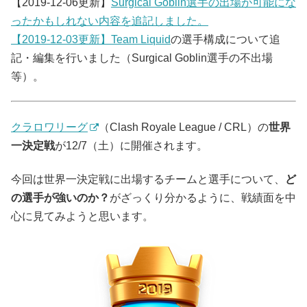
【2019-12-06更新】
Surgical Goblin選手の出場が可能にな
ったかもしれない内容を追記しました。
【2019-12-03更新】
Team Liquid
の選手構成について追
記・編集を行いました（Surgical Goblin選手の不出場
等）。
クラロワリーグ
（Clash Royale League / CRL）の
世界
一決定戦
が12/7（土）に開催されます。
今回は世界一決定戦に出場するチームと選手について、
ど
の選手が強いのか？
がざっくり分かるように、戦績面を中
心に見てみようと思います。