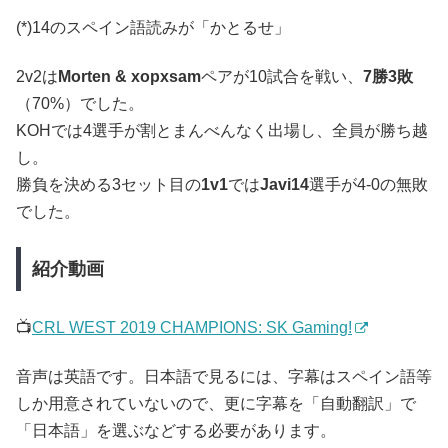
(*)14のスペイン語読みが「かとるせ」
2v2は
Morten & xopxsam
ペアが10試合を戦い、
7勝3敗
（70%）でした。
KOHでは4選手が割とまんべんなく出場し、全員が勝ち越
し。
勝負を決める3セット目の
1v1
では
Javi14
選手が4-0の無敗
でした。
紹介動画
📺
CRL WEST 2019 CHAMPIONS: SK Gaming!
音声は英語です。日本語で見るには、字幕はスペイン語等
しか用意されていないので、更に字幕を「自動翻訳」で
「日本語」を選ぶなどする必要があります。