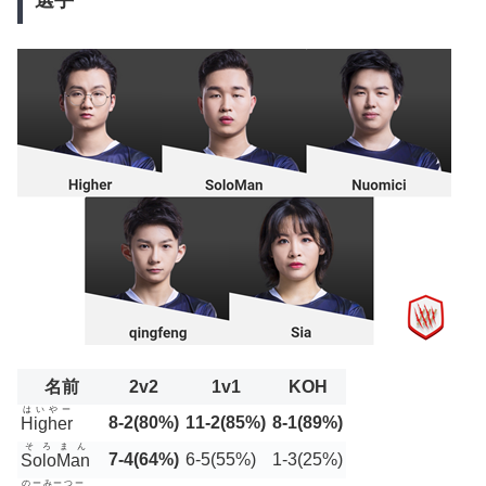
選手
名前
2v2
1v1
KOH
はいやー
8-2(80%)
11-2(85%)
8-1(89%)
Higher
そろまん
7-4(64%)
6-5(55%)
1-3(25%)
SoloMan
のーみーつー