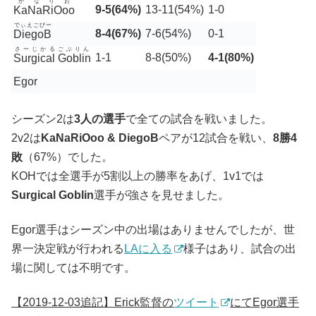
かなりお
9-5(64%)
13-11(54%)
1-0
KaNaRiOoo
でぃえごびー
8-4(67%)
7-6(54%)
0-1
DiegoB
さーじかるごぶりん
1-1
8-8(50%)
4-1(80%)
Surgical Goblin
Egor
シーズン2は
3人の選手
で全ての試合を戦いました。
2v2は
KaNaRiOoo & DiegoB
ペアが12試合を戦い、
8勝4
敗
（67%）でした。
KOHでは全選手が5割以上の勝率をあげ、1v1では
Surgical Goblin
選手が強さを見せました。
Egor選手はシーズン中の出場はありませんでしたが、世
界一決定戦が行われる
LAに入る
様子はあり、試合の出
場に関しては不明です。
【2019-12-03追記】Erick監督の
ツイート
にてEgor選手