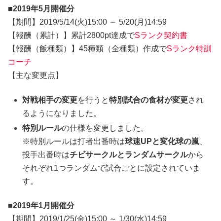
■2019年5月開催分
【期間】2019/5/14(火)15:00 ～ 5/20(月)14:59
【報酬（累計）】累計2800pt達成で
Sランク契約書
【報酬（飯種類）】45種類（全種類）作成で
Sランク特訓
コーチ
【主な変更点】
対戦相手の変更
を行うと
特別試合の食材が変更
され
るようになりました。
特別ルール
の仕様を変更しました。
※特別ルールは打者出番時は
球速UPと変化球の嵐
、
投手出番時は
チビサークルとランダムサークル
から
それぞれ1つランダムで試合ごとに設定されていま
す。
■2019年1月開催分
【期間】2019/1/25(金)15:00 ～ 1/30(水)14:59