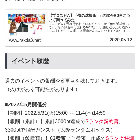
【プロスピA】「俺の球場飯!!」の試合BGMにつ
いて調べてみた
プロスピAで現在行われているイベントが「俺の球場飯!!」
です。その試合中に流れるBGMがいい感じだったので調べ
てみました。この曲には原曲があるのでそれについても書
いてみようと思います。イベントの概要や進め方について
知りたい場合は下記の記事を...
2020.05.12
www.rakda3.net
イベント履歴
過去のイベントの報酬や変更点を残しておきます。
（抜けがある可能性があります）
■2022年5月開催分
【期間】2022/5/31(火)15:00 ～ 11/4(木)14:59
【報酬（累計）】累計3000pt達成で
Sランク契約書
。
3300ptで報酬カンスト（以降ランダムボックス）。
【報酬（飯種類）】
63種類
（全種類）作成で
Sランク特訓