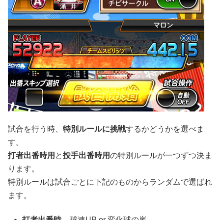
試合を行う時、
特別ルールに挑戦
するかどうかを選べま
す。
打者出番時用
と
投手出番時用
の特別ルールが一つずつ決ま
ります。
特別ルールは試合ごとに下記のものからランダムで選ばれ
ます。
打者出番時
– 球速UP or 変化球の嵐