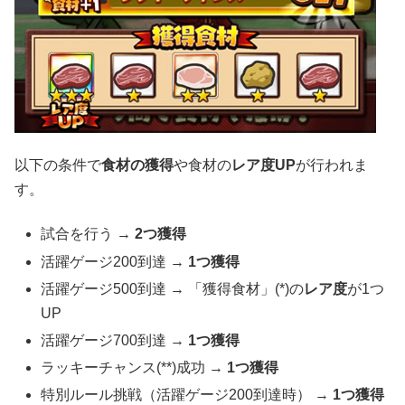
以下の条件で
食材の獲得
や食材の
レア度UP
が行われま
す。
試合を行う →
2つ獲得
活躍ゲージ200到達 →
1つ獲得
活躍ゲージ500到達 → 「獲得食材」(*)の
レア度
が1つ
UP
活躍ゲージ700到達 →
1つ獲得
ラッキーチャンス(**)成功 →
1つ獲得
特別ルール挑戦（活躍ゲージ200到達時） →
1つ獲得