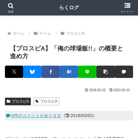
クラロワ
クラロワリーグ
プロスピA
らくログ
検索
サイドバー
ホーム
ゲーム
プロスピA
【プロスピA】「俺の球場飯!!」の概要と
進め方
2018.02.22
2022.05.31
プロスピA
プロスピA
6件のコメントがあります
（
2018/03/03）