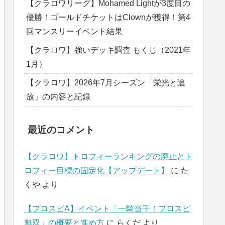
【クラロワリーグ】Mohamed Lightが3度目の
優勝！ゴールドチケットはClownが獲得！第4
回マンスリーイベント結果
【クラロワ】強いデッキ調査 もくじ（2021年
1月）
【クラロワ】2026年7月シーズン「栄光と追
放」の内容と記録
最近のコメント
【クラロワ】トロフィーランキングの廃止とト
ロフィー目標の固定化【アップデート】
に
た
くや
より
【プロスピA】イベント「一騎当千！プロスピ
無双」の概要と進め方
に
らくだ
より