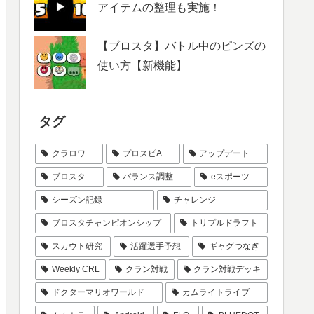
アイテムの整理も実施！
【ブロスタ】バトル中のピンズの
使い方【新機能】
タグ
クラロワ
プロスピA
アップデート
ブロスタ
バランス調整
eスポーツ
シーズン記録
チャレンジ
ブロスタチャンピオンシップ
トリプルドラフト
スカウト研究
活躍選手予想
ギャグつなぎ
Weekly CRL
クラン対戦
クラン対戦デッキ
ドクターマリオワールド
カムライトライブ