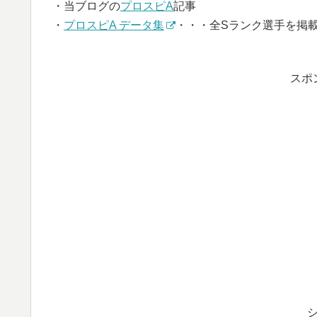
・当ブログの
プロスピA
記事
・
プロスピA データ集
・・・全Sランク選手を掲
スポ