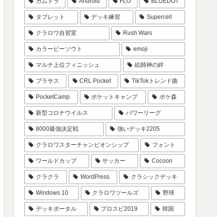
カムトラ
Android
FLO
BLUEDOT
タブレット
デッキ練習
Supercell
クラロワ自習室
Rush Wars
カラーピーソウト
emoji
マルチ上位フィニッシュ
絵師神の絆
ブラサス
CRL Pocket
TikTokトレンド曲
PocketCamp
ポケットキャンプ
ポケ森
新型コロナウイルス
パワーリーグ
8000最強決定戦
強いデッキ2205
クラロワスターチャンピオンシップ
フォント
ワールドカップ
サッカー
Cocoon
クラクラ
WordPress
クラシックデッキ
Windows 10
クラロワツールズ
野球
デッキポータル
プロスピ2019
韓国