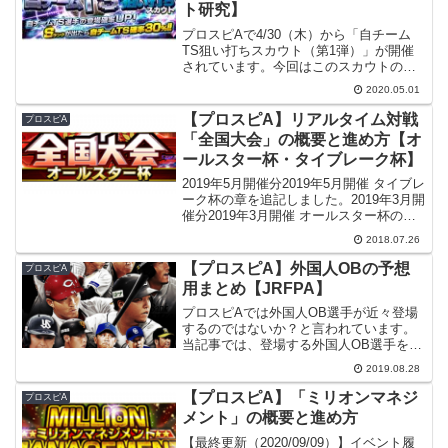
ト研究】
プロスピAで4/30（木）から「自チーム
TS狙い打ちスカウト（第1弾）」が開催
されています。今回はこのスカウトの内
容を見てみたいと思います。【注意】本
2020.05.01
記事の内容には間違いや説明不足がある
可能性がありますので実際にスカウトを
【プロスピA】リアルタイム対戦
プロスピA
行う際はスカウトの...
「全国大会」の概要と進め方【オ
ールスター杯・タイブレーク杯】
2019年5月開催分2019年5月開催 タイブレ
ーク杯の章を追記しました。2019年3月開
催分2019年3月開催 オールスター杯の章
を追記しました。※ここから下は（基本
2018.07.26
的に）2018年7月開催分の情報です。プロ
スピAで7/26(木) 15:...
【プロスピA】外国人OBの予想
プロスピA
用まとめ【JRFPA】
プロスピAでは外国人OB選手が近々登場
するのではないか？と言われています。
当記事では、登場する外国人OB選手を予
想するための情報をまとめてみました。
2019.08.28
当ブログ「プロスピA」記事のもくじはこ
ちら。▶️ 【プロスピA】記事もくじ外国
【プロスピA】「ミリオンマネジ
プロスピA
人OB選手プロ...
メント」の概要と進め方
【最終更新（2020/09/09）】イベント履