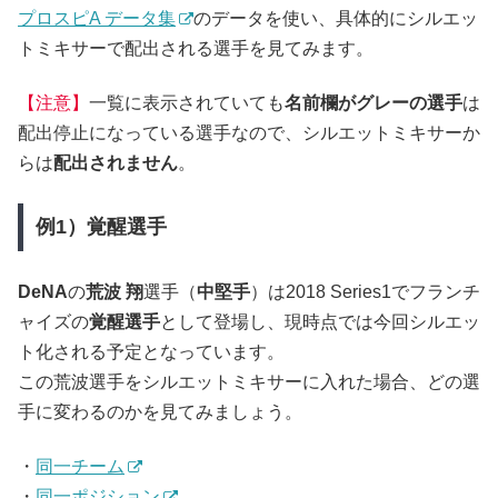
プロスピA データ集
のデータを使い、具体的にシルエッ
トミキサーで配出される選手を見てみます。
【注意】
一覧に表示されていても
名前欄がグレーの選手
は
配出停止になっている選手なので、シルエットミキサーか
らは
配出されません
。
例1）覚醒選手
DeNA
の
荒波 翔
選手（
中堅手
）は2018 Series1でフランチ
ャイズの
覚醒選手
として登場し、現時点では今回シルエッ
ト化される予定となっています。
この荒波選手をシルエットミキサーに入れた場合、どの選
手に変わるのかを見てみましょう。
・
同一チーム
・
同一ポジション