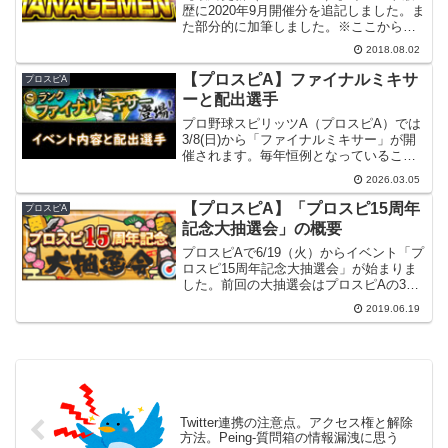
歴に2020年9月開催分を追記しました。ま
た部分的に加筆しました。※ここから下
は基本的に2018年8月開催分の情報です。
2018.08.02
プロスピAで8/2（木）からイベント「ミ
リオンマネジメント」が始まりました...
【プロスピA】ファイナルミキサ
プロスピA
ーと配出選手
プロ野球スピリッツA（プロスピA）では
3/8(日)から「ファイナルミキサー」が開
催されます。毎年恒例となっているこの
イベントですが、一度内容をまとめてみ
2026.03.05
たいと思います。【変更履歴】 入手選手
一覧の章を追記しました。開催期間
【プロスピA】「プロスピ15周年
プロスピA
2026/3/8(...
記念大抽選会」の概要
プロスピAで6/19（火）からイベント「プ
ロスピ15周年記念大抽選会」が始まりま
した。前回の大抽選会はプロスピAの3周
年記念でしたが、今回はプロスピシリー
2019.06.19
ズの15周年記念です。前回と同じ所と違
う所がありますが、見ていこうと思いま
す。開催期間...
Twitter連携の注意点。アクセス権と解除
方法。Peing-質問箱の情報漏洩に思う