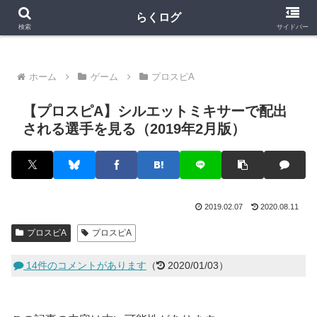
クラロワ
クラロワリーグ
プロスピA
らくログ
検索
サイドバー
ホーム
ゲーム
プロスピA
【プロスピA】シルエットミキサーで配出
される選手を見る（2019年2月版）
2019.02.07
2020.08.11
プロスピA
プロスピA
14件のコメントがあります
（
2020/01/03）