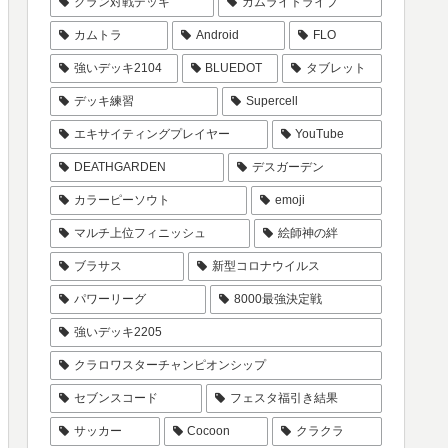
クラン対戦デッキ
カムライトライブ
カムトラ
Android
FLO
強いデッキ2104
BLUEDOT
タブレット
デッキ練習
Supercell
エキサイティングプレイヤー
YouTube
DEATHGARDEN
デスガーデン
カラーピーソウト
emoji
マルチ上位フィニッシュ
絵師神の絆
ブラサス
新型コロナウイルス
パワーリーグ
8000最強決定戦
強いデッキ2205
クラロワスターチャンピオンシップ
セブンスコード
フェスタ福引き結果
サッカー
Cocoon
クラクラ