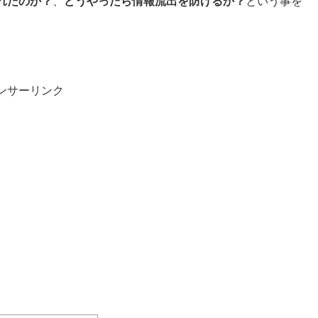
れたのか？
、
どうやったら情報流出を防げるか？
という事を
ンサーリンク