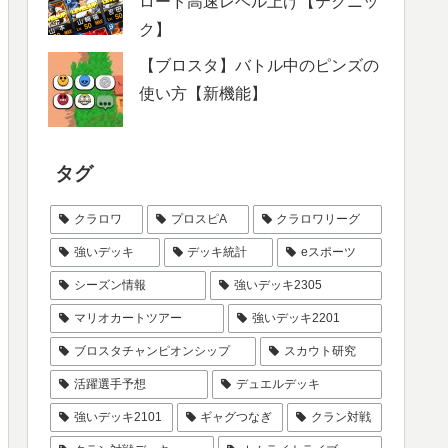
ロード高速レベル上げ【テクニッ
ク】
【ブロスタ】バトル中のピンズの
使い方【新機能】
タグ
クラロワ
プロスピA
クラロワリーグ
強いデッキ
デッキ統計
eスポーツ
シーズン情報
強いデッキ2305
マリオカートツアー
強いデッキ2201
ブロスタチャンピオンシップ
スカウト研究
活躍選手予想
デュエルデッキ
強いデッキ2101
ギャグつなぎ
クラン対戦