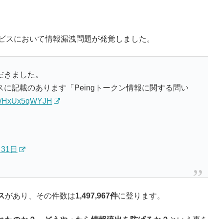
ービスにおいて情報漏洩問題が発覚しました。
だきました。
に記載のあります「Peingトークン情報に関する問い
.co/HxUx5qWYJH
月31日
ス
があり、その件数は
1,497,967件
に登ります。