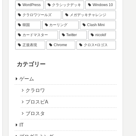
WordPress
クラシックデッキ
Windows 10
クラロワツールズ
メガデッキチャレンジ
韓国
カーリング
Clash Mini
カードマスター
Twitter
nicokif
正規表現
Chrome
クロス×ロゴス
カテゴリー
ゲーム
クラロワ
プロスピA
ブロスタ
IT