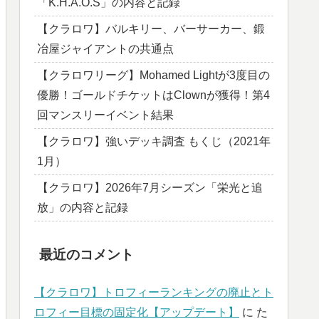
「K.H.A.O.S」の内容と記録
【クラロワ】バルキリー、バーサーカー、鍛
冶屋ジャイアントの共通点
【クラロワリーグ】Mohamed Lightが3度目の
優勝！ゴールドチケットはClownが獲得！第4
回マンスリーイベント結果
【クラロワ】強いデッキ調査 もくじ（2021年
1月）
【クラロワ】2026年7月シーズン「栄光と追
放」の内容と記録
最近のコメント
【クラロワ】トロフィーランキングの廃止とト
ロフィー目標の固定化【アップデート】
に
た