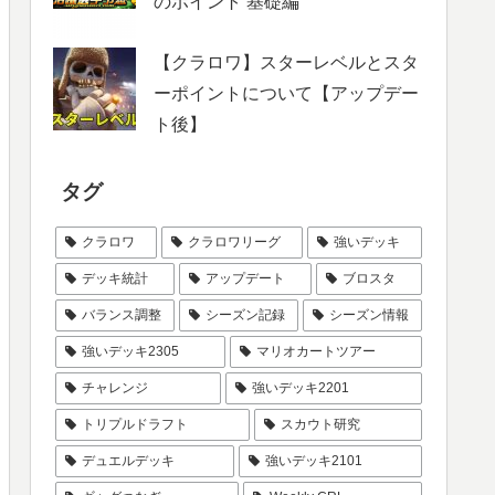
のポイント 基礎編
【クラロワ】スターレベルとスタ
ーポイントについて【アップデー
ト後】
タグ
クラロワ
クラロワリーグ
強いデッキ
デッキ統計
アップデート
ブロスタ
バランス調整
シーズン記録
シーズン情報
強いデッキ2305
マリオカートツアー
チャレンジ
強いデッキ2201
トリプルドラフト
スカウト研究
デュエルデッキ
強いデッキ2101