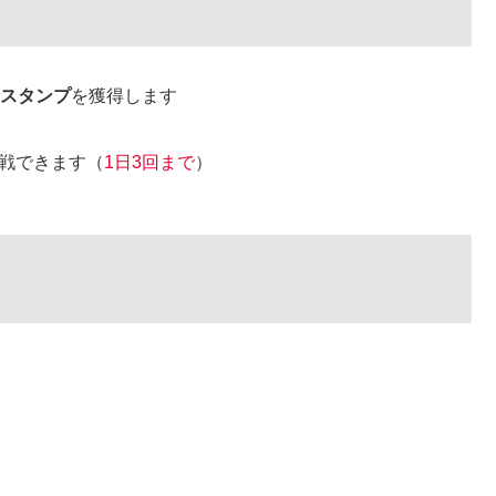
と
スタンプ
を獲得します
戦できます（
1日3回まで
）