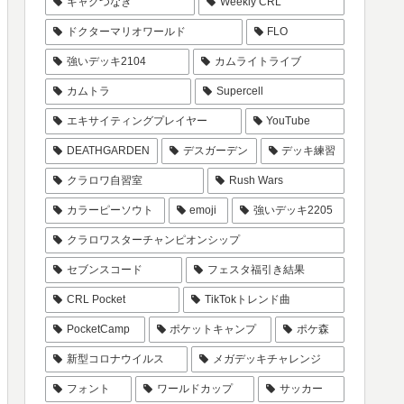
ギャグつなぎ
Weekly CRL
ドクターマリオワールド
FLO
強いデッキ2104
カムライトライブ
カムトラ
Supercell
エキサイティングプレイヤー
YouTube
DEATHGARDEN
デスガーデン
デッキ練習
クラロワ自習室
Rush Wars
カラーピーソウト
emoji
強いデッキ2205
クラロワスターチャンピオンシップ
セブンスコード
フェスタ福引き結果
CRL Pocket
TikTokトレンド曲
PocketCamp
ポケットキャンプ
ポケ森
新型コロナウイルス
メガデッキチャレンジ
フォント
ワールドカップ
サッカー