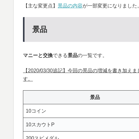
【主な変更点】
景品の内容
が一部変更になりました
景品
マニーと交換
できる
景品
の一覧です。
【2020/03/30追記】今回の景品の増減を書き加え
す。
景品
10コイン
10スカウトP
200スピメダル