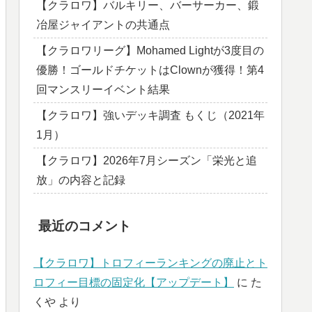
【クラロワ】バルキリー、バーサーカー、鍛
冶屋ジャイアントの共通点
【クラロワリーグ】Mohamed Lightが3度目の
優勝！ゴールドチケットはClownが獲得！第4
回マンスリーイベント結果
【クラロワ】強いデッキ調査 もくじ（2021年
1月）
【クラロワ】2026年7月シーズン「栄光と追
放」の内容と記録
最近のコメント
【クラロワ】トロフィーランキングの廃止とト
ロフィー目標の固定化【アップデート】
に
た
くや
より