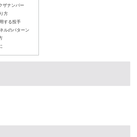
クザナンバー
り方
用する投手
ネルのパターン
方
に