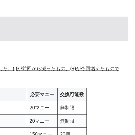
。
ました。
(-)
が前回から減ったもの、
(+)
が今回増えたもので
必要マニー
交換可能数
20マニー
無制限
20マニー
無制限
150マニー
20個