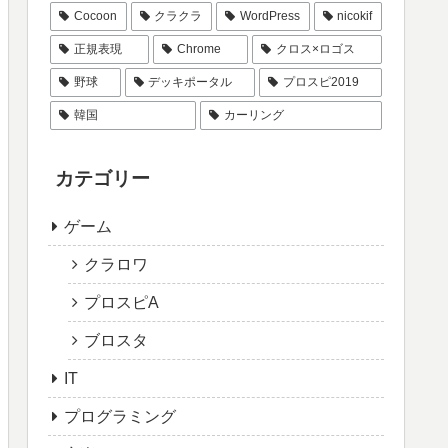
Cocoon
クラクラ
WordPress
nicokif
正規表現
Chrome
クロス×ロゴス
野球
デッキポータル
プロスピ2019
韓国
カーリング
カテゴリー
ゲーム
クラロワ
プロスピA
ブロスタ
IT
プログラミング