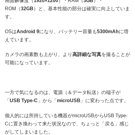
画面解像度（
1920×1200
）・RAM（
3GB
）・
ROM（
32GB
）と、基本性能の部分は確実に向上していま
す。
OSは
Android 9
になり、バッテリー容量も
5300mAh
に増
えています。
カメラの画素数も上がり、より
高詳細な写真
を撮ることが
可能になっています。
一方で気になるのは、電源（＆データ転送）の端子が
「
USB Type-C
」から「
microUSB
」に変わった点です。
個人的には所持している機器がmicroUSBからUSB Type-
Cに置き換わって来た状況なので、ちょっと「戻る」感じ
がしてしまいました。