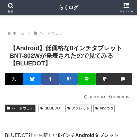
クラロワ
クラロワリーグ
プロスピA
らくログ
検索
サイドバー
ホーム
ハードウェア
【Android】低価格な8インチタブレット
BNT-802Wが発表されたので見てみる
【BLUEDOT】
2019.10.03
2020.01.15
ハードウェア
BLUEDOT
タブレット
Android
BLUEDOT社から新しい
8インチAndroidタブレット