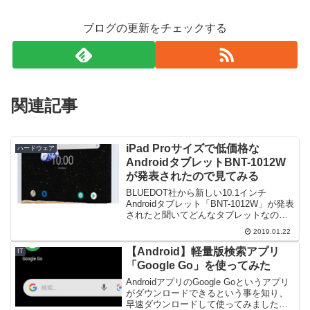
ブログの更新をチェックする
関連記事
iPad Proサイズで低価格な
ハードウェア
AndroidタブレットBNT-1012W
が発表されたので見てみる
BLUEDOT社から新しい10.1インチ
Androidタブレット「BNT-1012W」が発表
されたと聞いてどんなタブレットなのか
調べてみました。➡ BLUEDOT社のプレ
2019.01.22
スリリース【注意】個人で調べた範囲で
書いていますので情報が間違っている...
【Android】軽量版検索アプリ
IT
「Google Go」を使ってみた
AndroidアプリのGoogle Goというアプリ
がダウンロードできるという事を知り、
早速ダウンロードして使ってみました。