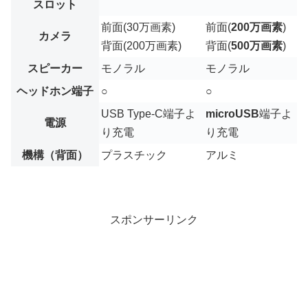
スロット
前面(30万画素)
前面(
200万画素
)
カメラ
背面(200万画素)
背面(
500万画素
)
スピーカー
モノラル
モノラル
ヘッドホン端子
○
○
USB Type-C端子よ
microUSB
端子よ
電源
り充電
り充電
機構（背面）
プラスチック
アルミ
スポンサーリンク