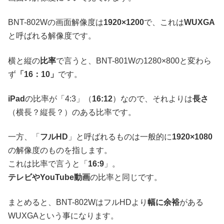
BNT-802Wの画面解像度は
1920×1200
で、これは
WUXGA
と呼ばれる解像度です。
横と縦の
比率
で言うと、BNT-801Wの1280×800と変わら
ず
「16：10」
です。
iPad
の比率が「4:3」（
16:12
）なので、それよりは
長さ
（横長？縦長？）のある比率です。
一方、「
フルHD
」と呼ばれるものは一般的に
1920×1080
の解像度のものを指します。
これは比率で言うと「
16:9
」。
テレビやYouTube動画
の比率と同じです。
まとめると、BNT-802WはフルHDより
幅に余裕
がある
WUXGAという事になります。