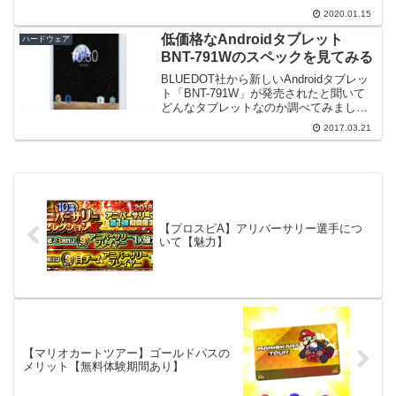
タブレット「BNT-1013W」が発表された
2020.01.15
と聞いてどんなタブレットなのか調べて
みました。10.1インチというの...
低価格なAndroidタブレット
ハードウェア
BNT-791Wのスペックを見てみる
BLUEDOT社から新しいAndroidタブレッ
ト「BNT-791W」が発売されたと聞いて
どんなタブレットなのか調べてみまし
た。私は以前のタイプBNT-71Wを持って
2017.03.21
いるのですが、使って感じた特徴は次の
ようなものです。・Wi-Fi専用（外出...
【プロスピA】アリバーサリー選手につ
いて【魅力】
【マリオカートツアー】ゴールドパスの
メリット【無料体験期間あり】