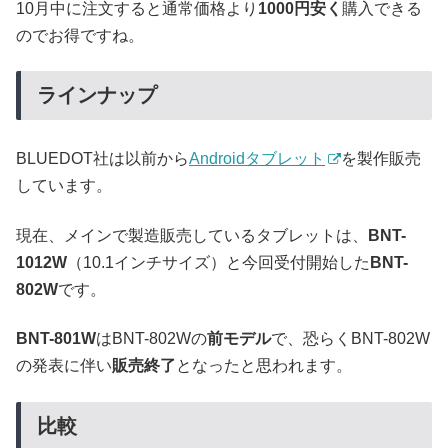
10月中に注文すると通常価格より
1000円安く
購入できる
のでお得ですね。
ラインナップ
BLUEDOT社は以前から
Androidタブレット
を製作販売
しています。
現在、メインで製造販売しているタブレットは、
BNT-
1012W
（10.1インチサイズ）と今回受付開始した
BNT-
802W
です。
BNT-801W
はBNT-802Wの
前モデル
で、恐らくBNT-802W
の発表に伴い
販売終了
となったと思われます。
比較