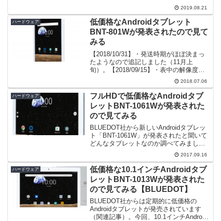
各種リンクアプリはGoogle PlayのGoogle
2019.08.21
Goページからダウンロードできます。
Google Goのリリ...
低価格なAndroidタブレット
ハードウェア
BNT-801Wが発表されたので見て
みる
【2018/10/31】・発送時期がほぼ決まっ
たようなので追記しました（11月上
旬）。【2018/09/15】・表中の解像度表
記が間違っていましたので、修正いたし
2018.07.06
ました🙇・発送時期の延期について追記
しました（9月中旬→11月中旬）。
フルHDで低価格なAndroidタブ
ハードウェア
BLUE...
レットBNT-1061Wが発表された
ので見てみる
BLUEDOT社から新しいAndroidタブレッ
ト「BNT-1061W」が発表されたと聞いて
どんなタブレットなのか調べてみまし
た。2017/9/16現在、予約受付中で、発売
2017.09.16
日（発送予定日）は2017/10/20のようで
す。以前、当ブログでB...
低価格な10.1インチAndroidタブ
ハードウェア
レットBNT-1013Wが発表された
ので見てみる【BLUEDOT】
BLUEDOT社からは定期的に低価格の
Androidタブレットが発売されています
（関連記事）。今回、10.1インチAndroid