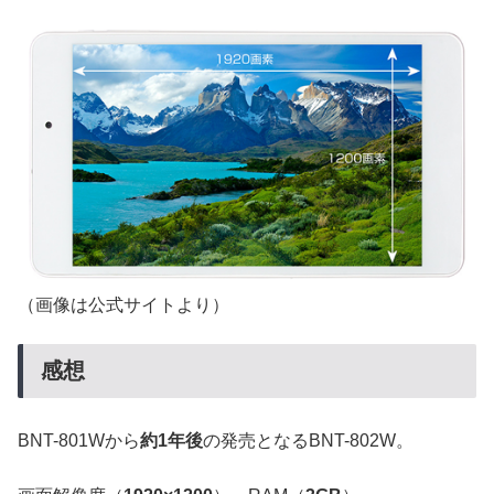
（画像は公式サイトより）
感想
BNT-801Wから
約1年後
の発売となるBNT-802W。