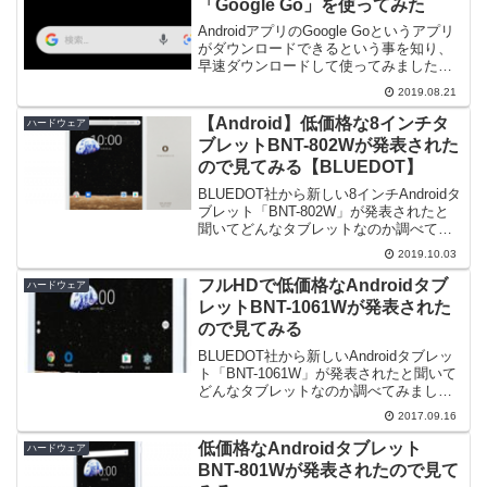
「Google Go」を使ってみた
AndroidアプリのGoogle Goというアプリ
がダウンロードできるという事を知り、
早速ダウンロードして使ってみました。
各種リンクアプリはGoogle PlayのGoogle
2019.08.21
Goページからダウンロードできます。
Google Goのリリ...
【Android】低価格な8インチタ
ハードウェア
ブレットBNT-802Wが発表された
ので見てみる【BLUEDOT】
BLUEDOT社から新しい8インチAndroidタ
ブレット「BNT-802W」が発表されたと
聞いてどんなタブレットなのか調べてみ
ました。【注意】個人で調べた範囲で書
2019.10.03
いていますので情報が間違っている場合
もあります。ご注意ください。【2020/...
フルHDで低価格なAndroidタブ
ハードウェア
レットBNT-1061Wが発表された
ので見てみる
BLUEDOT社から新しいAndroidタブレッ
ト「BNT-1061W」が発表されたと聞いて
どんなタブレットなのか調べてみまし
た。2017/9/16現在、予約受付中で、発売
2017.09.16
日（発送予定日）は2017/10/20のようで
す。以前、当ブログでB...
低価格なAndroidタブレット
ハードウェア
BNT-801Wが発表されたので見て