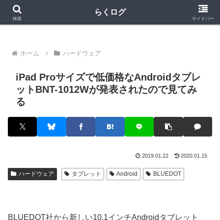
クラロワ
クラロワリーグ
プロスピA
らくログ
検索
サイドバー
ホーム
ハードウェア
iPad Proサイズで低価格なAndroidタブレ
ットBNT-1012Wが発表されたので見てみ
る
2019.01.22
2020.01.15
ハードウェア
タブレット
Android
BLUEDOT
BLUEDOT社から新しい10.1インチAndroidタブレット