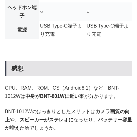
ヘッドホン端
○
○
子
USB Type-C端子よ
USB Type-C端子よ
電源
り充電
り充電
感想
CPU、RAM、ROM、OS（Android8.1）など、BNT-
1012Wは
中身がBNT-801Wに近い
事が分かります。
BNT-1012Wのはっきりとしたメリットは
カメラ画質の向
上
や、
スピーカーがステレオに
なったり、
バッテリー容量
が増えた
所でしょうか。