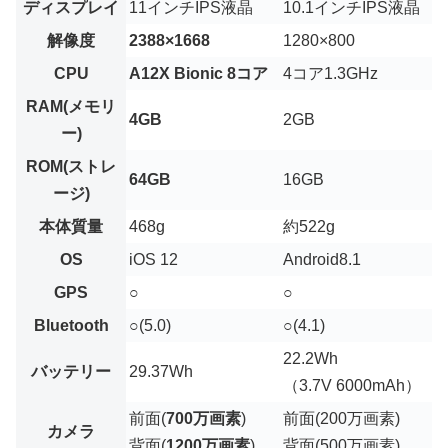
ディスプレイ
11インチIPS液晶
10.1インチIPS液晶
解像度
2388×1668
1280×800
CPU
A12X Bionic 8コア
4コア1.3GHz
RAM(メモリ
4GB
2GB
ー)
ROM(ストレ
64GB
16GB
ージ)
本体質量
468g
約522g
OS
iOS 12
Android8.1
GPS
○
○
Bluetooth
○(5.0)
○(4.1)
22.2Wh
バッテリー
29.37Wh
（3.7V 6000mAh）
前面(
700万画素
)
前面(200万画素)
カメラ
背面(
1200万画素
)
背面(500万画素)