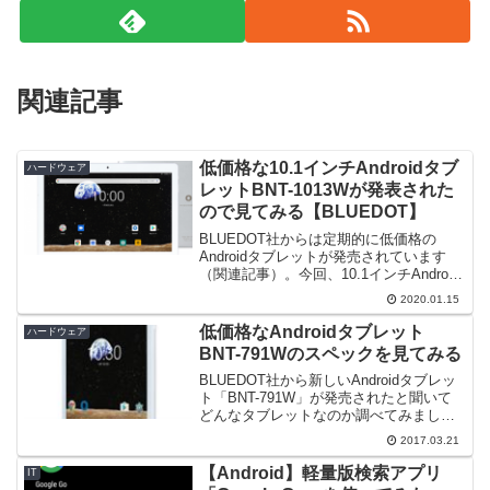
関連記事
低価格な10.1インチAndroidタブ
ハードウェア
レットBNT-1013Wが発表された
ので見てみる【BLUEDOT】
BLUEDOT社からは定期的に低価格の
Androidタブレットが発売されています
（関連記事）。今回、10.1インチAndroid
タブレット「BNT-1013W」が発表された
2020.01.15
と聞いてどんなタブレットなのか調べて
みました。10.1インチというの...
低価格なAndroidタブレット
ハードウェア
BNT-791Wのスペックを見てみる
BLUEDOT社から新しいAndroidタブレッ
ト「BNT-791W」が発売されたと聞いて
どんなタブレットなのか調べてみまし
た。私は以前のタイプBNT-71Wを持って
2017.03.21
いるのですが、使って感じた特徴は次の
ようなものです。・Wi-Fi専用（外出...
【Android】軽量版検索アプリ
IT