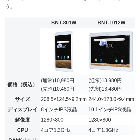
う。
BNT-801W
BNT-1012W
(通常)10,980円
(通常)13,980円
価格（税込）
(先割)10,480円
(先割)13,480円
サイズ
208.5×124.5×9.2mm
244.0×173.0×9.4mm
ディスプレイ
8インチIPS液晶
10.1インチ
IPS液晶
解像度
1280×800
1280×800
CPU
4コア1.3GHz
4コア1.3GHz