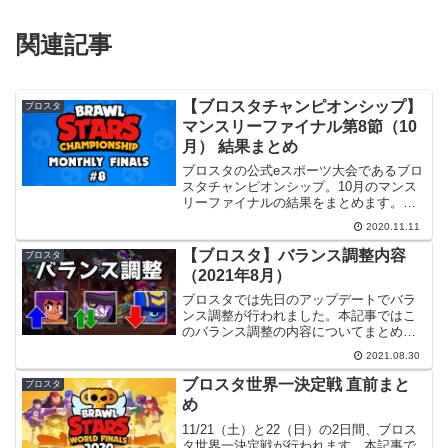
関連記事
【ブロスタチャンピオンシップ】
ブロスタ
マンスリーファイナル第8節（10
月） 結果まとめ
ブロスタの公式eスポーツ大会であるブロ
スタチャンピオンシップ。10月のマンス
リーファイナルの結果をまとめます。は
じめにブロスタチャンピオンシップ全体
2020.11.11
の流れなどを確認したい場合は下記記事
をご参照ください。今回は、8回あるマン
【ブロスタ】バランス調整内容
ブロスタ
スリーファイナル（...
（2021年8月）
ブロスタでは先日のアップデートでバラ
ンス調整が行われました。本記事ではこ
のバランス調整の内容についてまとめて
みたいと思います。また、バランス調整
2021.08.30
の基準について公式から詳しく発表され
ていたので記事の後半で触れたいと思い
ブロスタ世界一決定戦 直前まと
ブロスタ
ます。シーズン8に関する...
め
11/21（土）と22（日）の2日間、ブロス
タ世界一決定戦が行われます。本記事で