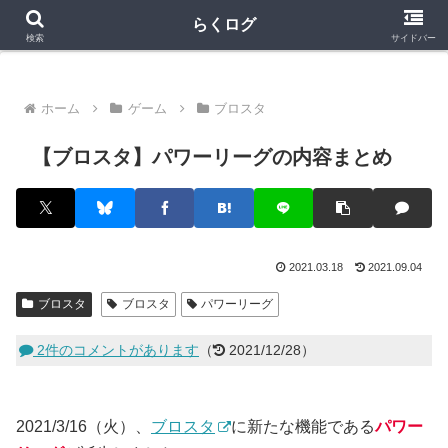
クラロワ
クラロワリーグ
プロスピA
らくログ
検索
サイドバー
ホーム
ゲーム
ブロスタ
【ブロスタ】パワーリーグの内容まとめ
2021.03.18
2021.09.04
ブロスタ
ブロスタ
パワーリーグ
2件のコメントがあります
（
2021/12/28）
2021/3/16（火）、
ブロスタ
に新たな機能である
パワー