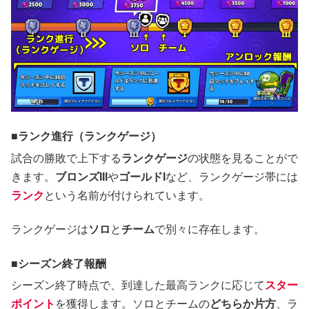
ランク進行（ランクゲージ）
試合の勝敗で上下する
ランクゲージ
の状態を見ることがで
きます。
ブロンズIII
や
ゴールドI
など、ランクゲージ帯には
ランク
という名前が付けられています。
ランクゲージは
ソロ
と
チーム
で別々に存在します。
シーズン終了報酬
シーズン終了時点で、到達した最高ランクに応じて
スター
ポイント
を獲得します。ソロとチームの
どちらか片方
、ラ