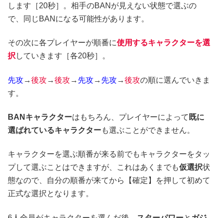
します［20秒］。相手のBANが見えない状態で選ぶの
で、同じBANになる可能性があります。
その次に各プレイヤーが順番に
使用するキャラクターを選
択
していきます［各20秒］。
先攻
→
後攻
→
後攻
→
先攻
→
先攻
→
後攻
の順に選んでいきま
す。
BANキャラクター
はもちろん、プレイヤーによって
既に
選ばれているキャラクター
も選ぶことができません。
キャラクターを選ぶ順番が来る前でもキャラクターをタッ
プして選ぶことはできますが、これはあくまでも
仮選択
状
態なので、自分の順番が来てから【確定】を押して初めて
正式な選択となります。
6人全員がキャラクターを選んだ後、
スターパワー
と
ガジ