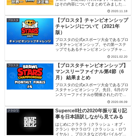
はその内容についてまとめてみました。
【2020/11/21 18:10最終更新】トーナメン
2020.11.18
トの章を修正しました。情報源👉Brawl
Stars Champion...
【ブロスタ】チャンピオンシップ
ブロスタ
チャレンジについて（2021年
版）
ブロスタの公式eスポーツ大会であるブロ
スタチャンピオンシップ。その第一ステ
ップでもあるチャンピオンシップチャレ
ンジが2/20（土）に始まりました。本記
2021.02.20
事では今年のチャンピオンシップチャレ
ンジについて内容をまとめたいと思いま
【ブロスタチャンピオンシップ】
ブロスタ
す。基本情報チャン...
マンスリーファイナル第4節（6
月） 結果まとめ
ブロスタの公式eスポーツ大会であるブロ
スタチャンピオンシップ。先日、6月のマ
ンスリーファイナルが開催されたのでそ
の結果をまとめてみます。はじめにブロ
2020.06.09
スタチャンピオンシップ全体の流れなど
を確認したい場合は下記記事をご参照く
Supercell社の2020年振り返り記
クラロワ
ださい。今回は、簡単...
事を日本語訳しながら見てみる
はじめにクラクラ（クラッシュ・オブ・
クラン）やクラロワ（クラッシュ・ロワ
イヤル）、ブロスタなどのモバイルゲー