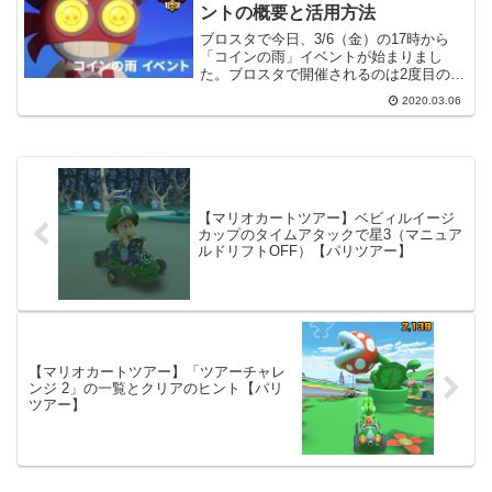
ださい。今回は、簡単...
ントの概要と活用方法
ブロスタで今日、3/6（金）の17時から
「コインの雨」イベントが始まりまし
た。ブロスタで開催されるのは2度目のイ
ベントのようですが、内容を調べてみま
2020.03.06
した。公式情報「コインの雨」イベント
は、前回は2020/2/14に開催されたようで
す。その時...
【マリオカートツアー】ベビィルイージ
カップのタイムアタックで星3（マニュア
ルドリフトOFF）【パリツアー】
【マリオカートツアー】「ツアーチャレ
ンジ 2」の一覧とクリアのヒント【パリ
ツアー】