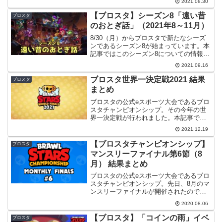
2021.08.30
の基準について公式から詳しく発表され
ていたので記事の後半で触れたいと思い
【ブロスタ】シーズン8「遠い昔
ブロスタ
ます。シーズン8に関する...
のおとぎ話」（2021年8～11月）
8/30（月）からブロスタで新たなシーズ
ンであるシーズン8が始まっています。本
記事ではこのシーズン8についての情報を
まとめたいと思います。シーズン8に関す
2021.09.16
る記事は次のように分かれています。シ
ーズン情報バランス調整内容パワーリー
ブロスタ世界一決定戦2021 結果
ブロスタ
グ情報情報源今...
まとめ
ブロスタの公式eスポーツ大会であるブロ
スタチャンピオンシップ。その今年の世
界一決定戦が行われました。本記事では
この世界一決定戦の結果をまとめたいと
2021.12.19
思います。。日程・場所世界一決定戦
は、11/26(金)・27(土)・28(日)の3日間で
【ブロスタチャンピオンシップ】
ブロスタ
行われ...
マンスリーファイナル第6節（8
月） 結果まとめ
ブロスタの公式eスポーツ大会であるブロ
スタチャンピオンシップ。先日、8月のマ
ンスリーファイナルが開催されたのでそ
の結果をまとめてみます。はじめにブロ
2020.08.06
スタチャンピオンシップ全体の流れなど
を確認したい場合は下記記事をご参照く
【ブロスタ】「コインの雨」イベ
ブロスタ