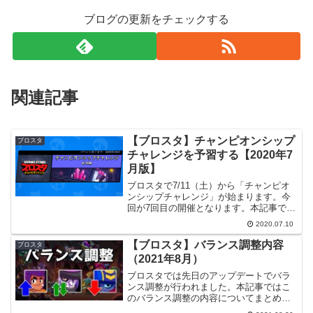
ブログの更新をチェックする
関連記事
【ブロスタ】チャンピオンシップ
ブロスタ
チャレンジを予習する【2020年7
月版】
ブロスタで7/11（土）から「チャンピオ
ンシップチャレンジ」が始まります。今
回が7回目の開催となります。本記事では
モードとマップの紹介や色んな人による
2020.07.10
攻略動画の紹介を行います。
【2020/07/11】参考動画にニド寝キング
【ブロスタ】バランス調整内容
ブロスタ
さんの動画を追記し...
（2021年8月）
ブロスタでは先日のアップデートでバラ
ンス調整が行われました。本記事ではこ
のバランス調整の内容についてまとめて
みたいと思います。また、バランス調整