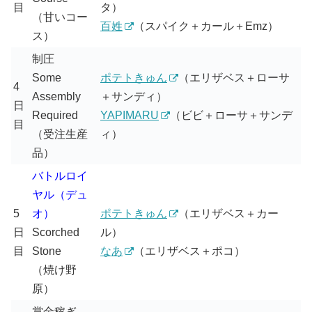
目
タ）
（甘いコー
百姓
（スパイク＋カール＋Emz）
ス）
制圧
Some
ポテトきゅん
（エリザベス＋ローサ
4
Assembly
＋サンディ）
日
Required
YAPIMARU
（ビビ＋ローサ＋サンデ
目
（受注生産
ィ）
品）
バトルロイ
ヤル（デュ
5
オ）
ポテトきゅん
（エリザベス＋カー
日
Scorched
ル）
目
Stone
なあ
（エリザベス＋ポコ）
（焼け野
原）
賞金稼ぎ