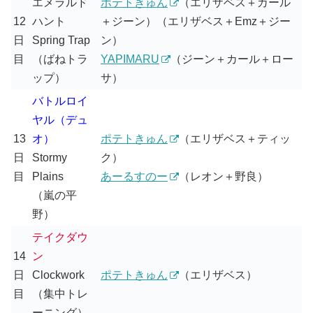
エメラルド
ポテトきゅん
（エリザベス＋カール
12
ハント
＋ジーン）（エリザベス＋Emz＋ジー
日
Spring Trap
ン）
目
（ばねトラ
YAPIMARU
（ジーン＋カール＋ロー
ップ）
サ）
バトルロイ
ヤル（デュ
13
オ）
ポテトきゅん
（エリザベス＋ティッ
日
Stormy
ク）
目
Plains
あーるすのー
（レオン＋野良）
（嵐の平
野）
テイクダウ
14
ン
日
Clockwork
ポテトきゅん
（エリザベス）
目
（集中トレ
ーニング）