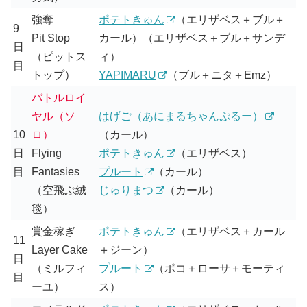
強奪
ポテトきゅん
（エリザベス＋ブル＋
9
Pit Stop
カール）（エリザベス＋ブル＋サンデ
日
（ピットス
ィ）
目
トップ）
YAPIMARU
（ブル＋ニタ＋Emz）
バトルロイ
ヤル（ソ
はげご（あにまるちゃんぷるー）
10
ロ）
（カール）
日
Flying
ポテトきゅん
（エリザベス）
目
Fantasies
プルート
（カール）
（空飛ぶ絨
じゅりまつ
（カール）
毯）
賞金稼ぎ
ポテトきゅん
（エリザベス＋カール
11
Layer Cake
＋ジーン）
日
（ミルフィ
プルート
（ポコ＋ローサ＋モーティ
目
ーユ）
ス）