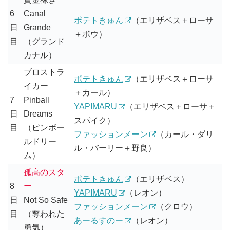
6
Canal
ポテトきゅん
（エリザベス＋ローサ
日
Grande
＋ボウ）
目
（グランド
カナル）
ブロストラ
ポテトきゅん
（エリザベス＋ローサ
イカー
＋カール）
7
Pinball
YAPIMARU
（エリザベス＋ローサ＋
日
Dreams
スパイク）
目
（ピンボー
ファッションメーン
（カール・ダリ
ルドリー
ル・バーリー＋野良）
ム）
孤高のスタ
ポテトきゅん
（エリザベス）
8
ー
YAPIMARU
（レオン）
日
Not So Safe
ファッションメーン
（クロウ）
目
（奪われた
あーるすのー
（レオン）
勇気）