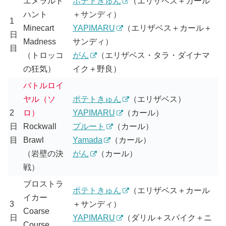
エメラルド
ポテトきゅん
（エリザベス＋カール
ハント
＋サンディ）
1
Minecart
YAPIMARU
（エリザベス＋カール＋
日
Madness
サンディ）
目
（トロッコ
がん
（エリザベス・タラ・ダイナマ
の狂気）
イク＋野良）
バトルロイ
ヤル（ソ
ポテトきゅん
（エリザベス）
2
ロ）
YAPIMARU
（カール）
日
Rockwall
プルート
（カール）
目
Brawl
Yamada
（カール）
（岩壁の決
がん
（カール）
戦）
ブロストラ
ポテトきゅん
（エリザベス＋カール
イカー
3
＋サンディ）
Coarse
日
YAPIMARU
（ダリル＋スパイク＋ニ
Course