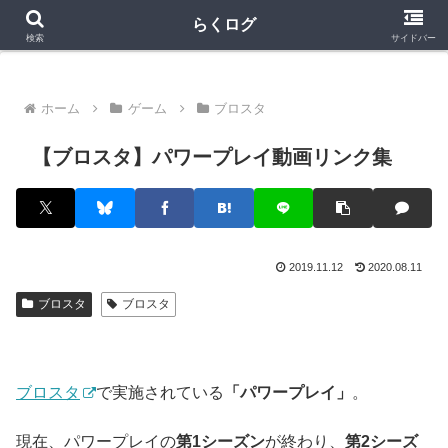
クラロワ
クラロワリーグ
プロスピA
らくログ
検索
サイドバー
ホーム
ゲーム
ブロスタ
【ブロスタ】パワープレイ動画リンク集
2019.11.12
2020.08.11
ブロスタ
ブロスタ
ブロスタ
で実施されている
「パワープレイ」
。
現在、パワープレイの
第1シーズン
が終わり、
第2シーズ