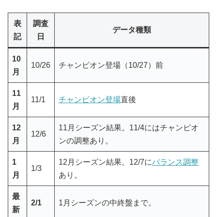
表
調査
データ種類
記
日
10
10/26
チャンピオン登場（10/27）前
月
11
11/1
チャンピオン登場
直後
月
12
11月シーズン結果。11/4にはチャンピオ
12/6
月
ンの調整あり。
1
12月シーズン結果。12/7に
バランス調整
1/3
月
あり。
最
2/1
1月シーズンの中終盤まで。
新