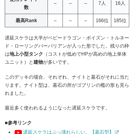
–
–
–
7人
16人
数
最高Rank
–
–
–
166位
185位
遅延スケラは大半がベビードラゴン・ポイズン・トルネー
ド・ローリングバーバリアンが入った形でした。残りの枠
は
地上小型タンク
（コストが低めでHPが高めの地上単体
ユニット）と
建物
が多いです。
このデッキの場合、それぞれ、ナイトと墓石がそれに当た
ります。ナイト型は、墓石の所がゴブリンの檻の形も見ら
れました。
最近多く使われるようになった遅延スケラです。
参考リンク
遅延スケラはぶっ壊れらしい。【墓石型】