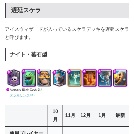
遅延スケラ
アイスウィザードが入っているスケラデッキを遅延スケラ
と呼びます。
ナイト・墓石型
（
デッキリンク
）
10
11月
12月
1月
最新
月
使用プレイヤー