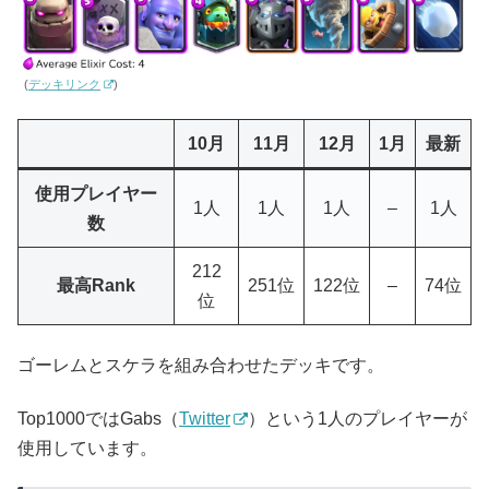
(
デッキリンク
)
10月
11月
12月
1月
最新
使用プレイヤー
1人
1人
1人
–
1人
数
212
最高Rank
251位
122位
–
74位
位
ゴーレムとスケラを組み合わせたデッキです。
Top1000ではGabs（
Twitter
）という1人のプレイヤーが
使用しています。