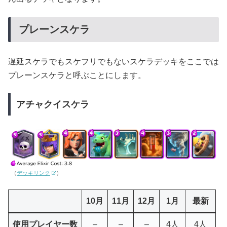
プレーンスケラ
遅延スケラでもスケフリでもないスケラデッキをここでは
プレーンスケラと呼ぶことにします。
アチャクイスケラ
（
デッキリンク
）
10月
11月
12月
1月
最新
使用プレイヤー数
–
–
–
4人
4人