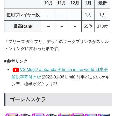
10月
11月
12月
1月
最新
使用プレイヤー数
–
–
–
1人
1人
最高Rank
–
–
–
55位
378位
「フリーズ ダクプリ」デッキのダークプリンスがスケル
トンキングに変わった形です。
参考リンク
VS Mugi? # 55and# 91finish in the world 日本語
解説字幕付き
(2022-01-06 Limit) 前半がこのスケキ
ン型、後半がダクプリ型
ゴーレムスケラ