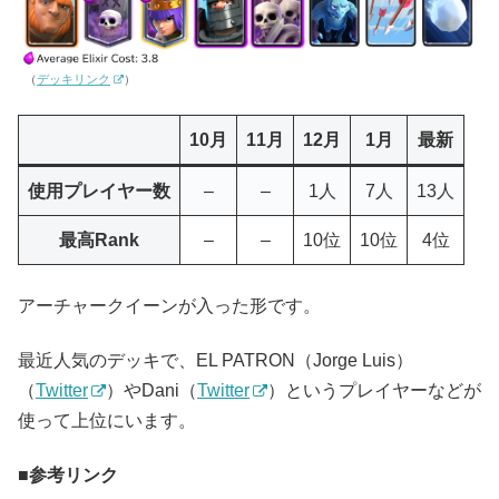
（
デッキリンク
）
10月
11月
12月
1月
最新
使用プレイヤー数
–
–
1人
7人
13人
最高Rank
–
–
10位
10位
4位
アーチャークイーンが入った形です。
最近人気のデッキで、EL PATRON（Jorge Luis）
（
Twitter
）やDani（
Twitter
）というプレイヤーなどが
使って上位にいます。
参考リンク