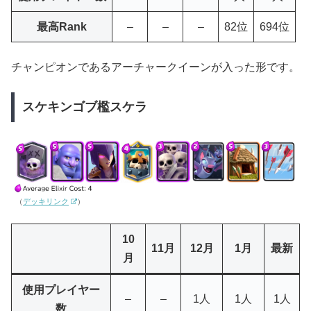
最高Rank
–
–
–
82位
694位
チャンピオンであるアーチャークイーンが入った形です。
スケキンゴブ檻スケラ
（
デッキリンク
）
10
11月
12月
1月
最新
月
使用プレイヤー
–
–
1人
1人
1人
数