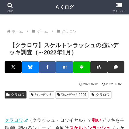
クラロワ
クラロワリーグ
プロスピA
らくログ
検索
サイドバー
ホーム
ゲーム
クラロワ
【クラロワ】スケルトンラッシュの強いデ
ッキ調査（～2022年1月）
2022.02.01
2022.02.02
クラロワ
強いデッキ
強いデッキ2201
クラロワ
クラロワ
（クラッシュ・ロワイヤル）で
強い
デッキを主
軸別に調べるシリーズ。今回は
スケルトンラッシュ
（スケ