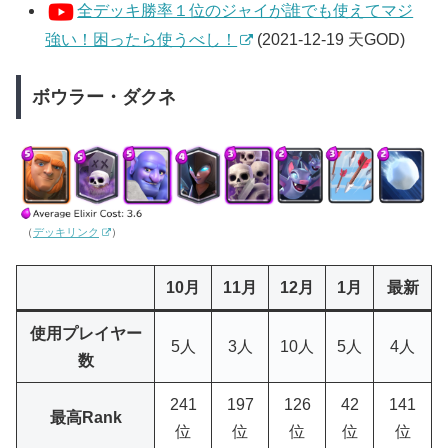
全デッキ勝率１位のジャイが誰でも使えてマジ
強い！困ったら使うべし！
(2021-12-19 天GOD)
ボウラー・ダクネ
（
デッキリンク
）
10月
11月
12月
1月
最新
使用プレイヤー
5人
3人
10人
5人
4人
数
241
197
126
42
141
最高Rank
位
位
位
位
位