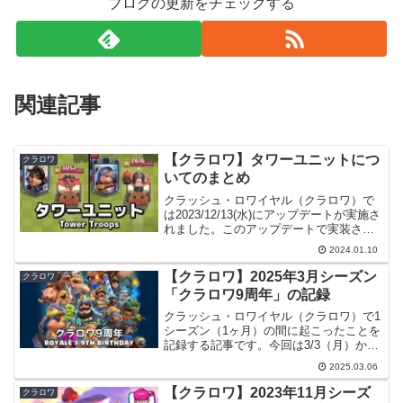
ブログの更新をチェックする
関連記事
【クラロワ】タワーユニットにつ
クラロワ
いてのまとめ
クラッシュ・ロワイヤル（クラロワ）で
は2023/12/13(水)にアップデートが実施さ
れました。このアップデートで実装され
た内容の一つにタワーユニットの登場が
2024.01.10
あります。本記事ではこれについて詳し
く見ていこうと思います。簡易まとめ最
【クラロワ】2025年3月シーズン
クラロワ
初にタワー...
「クラロワ9周年」の記録
クラッシュ・ロワイヤル（クラロワ）で1
シーズン（1ヶ月）の間に起こったことを
記録する記事です。今回は3/3（月）から
始まった3月シーズンです。3(月) シーズ
2025.03.06
ン開始シーズン名【英語】ROYALE'S
9TH BIRTHDAY【日本語】クラロ...
【クラロワ】2023年11月シーズ
クラロワ