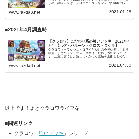
じめに調査方法は、グローバルランキングTop1000のプレ
イヤーが使うデッキを調べました。使用したデータは
2021/01/28時点のもの...
2021.01.28
www.rakda3.net
2021年4月調査時
【クラロワ】こだわり系の強いデッキ（2021年4
月）【ホグ・バルーン・クロス・スケラ】
クラロワ（クラッシュ・ロワイヤル）の今強いデッキを主
軸別にまとめるシリーズ。今回はこだわり系のデッキで
す。正直に言うと分類しにくかった主軸を全部まとめたも
ので、あまりいい分類名ではないかもしれません。強いて
言えば昔からある主軸で、○○使いと...
2021.04.30
www.rakda3.net
以上です！よきクラロワライフを！
関連リンク
クラロワ「
強いデッキ
」シリーズ