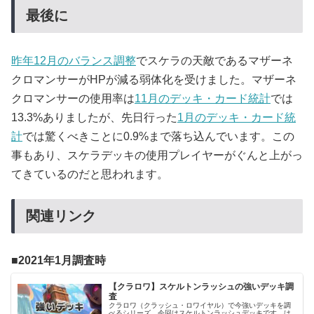
最後に
昨年12月のバランス調整
でスケラの天敵であるマザーネ
クロマンサーがHPが減る弱体化を受けました。マザーネ
クロマンサーの使用率は
11月のデッキ・カード統計
では
13.3%ありましたが、先日行った
1月のデッキ・カード統
計
では驚くべきことに0.9%まで落ち込んでいます。この
事もあり、スケラデッキの使用プレイヤーがぐんと上がっ
てきているのだと思われます。
関連リンク
2021年1月調査時
【クラロワ】スケルトンラッシュの強いデッキ調
査
クラロワ（クラッシュ・ロワイヤル）で今強いデッキを調
べるシリーズ。今回はスケルトンラッシュデッキです。は