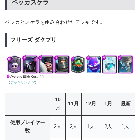
ペッカスケラ
ペッカとスケラを組み合わせたデッキです。
フリーズ ダクプリ
（
デッキリンク
）
10
11月
12月
1月
最新
月
使用プレイヤー
2人
2人
1人
2人
1人
数