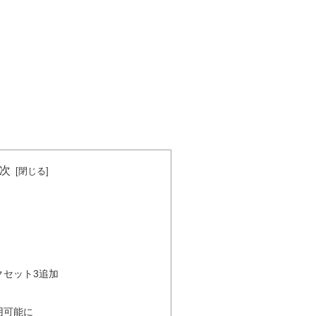
次
クセット3追加
用可能に