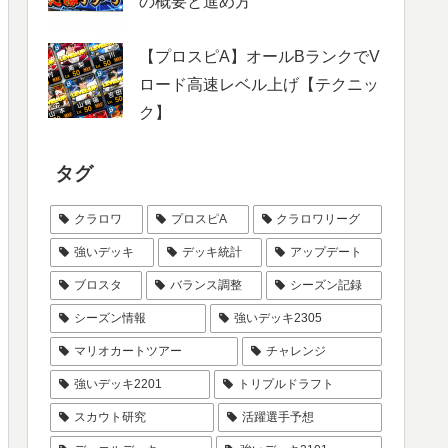
の概要と進め方
【プロスピA】オールBランクでV
ロード高速レベル上げ【テクニッ
ク】
タグ
クラロワ
プロスピA
クラロワリーグ
強いデッキ
デッキ統計
アップデート
ブロスタ
バランス調整
シーズン記録
シーズン情報
強いデッキ2305
マリオカートツアー
チャレンジ
強いデッキ2201
トリプルドラフト
スカウト研究
活躍選手予想