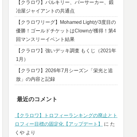
【クラロワ】バルキリー、バーサーカー、鍛
冶屋ジャイアントの共通点
【クラロワリーグ】Mohamed Lightが3度目の
優勝！ゴールドチケットはClownが獲得！第4
回マンスリーイベント結果
【クラロワ】強いデッキ調査 もくじ（2021年
1月）
【クラロワ】2026年7月シーズン「栄光と追
放」の内容と記録
最近のコメント
【クラロワ】トロフィーランキングの廃止とト
ロフィー目標の固定化【アップデート】
に
た
くや
より