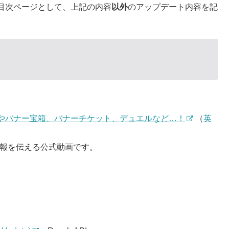
目次ページとして、上記の内容
以外
のアップデート内容を記
場やバナー宝箱、バナーチケット、デュエルなど…！
（
英
ート情報を伝える公式動画です。