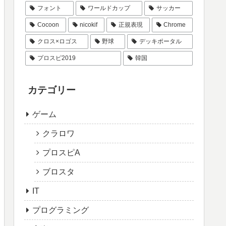
フォント
ワールドカップ
サッカー
Cocoon
nicokif
正規表現
Chrome
クロス×ロゴス
野球
デッキポータル
プロスピ2019
韓国
カテゴリー
ゲーム
クラロワ
プロスピA
ブロスタ
IT
プログラミング