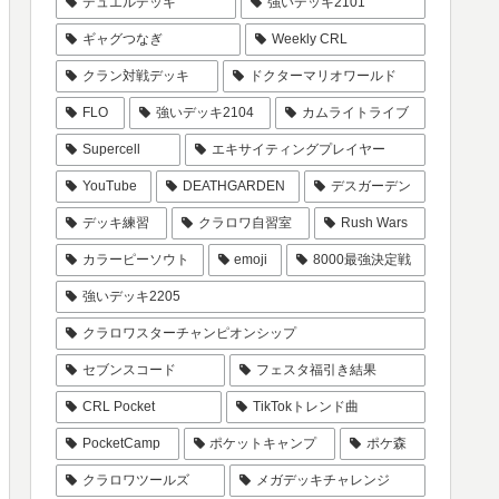
デュエルデッキ
強いデッキ2101
ギャグつなぎ
Weekly CRL
クラン対戦デッキ
ドクターマリオワールド
FLO
強いデッキ2104
カムライトライブ
Supercell
エキサイティングプレイヤー
YouTube
DEATHGARDEN
デスガーデン
デッキ練習
クラロワ自習室
Rush Wars
カラーピーソウト
emoji
8000最強決定戦
強いデッキ2205
クラロワスターチャンピオンシップ
セブンスコード
フェスタ福引き結果
CRL Pocket
TikTokトレンド曲
PocketCamp
ポケットキャンプ
ポケ森
クラロワツールズ
メガデッキチャレンジ