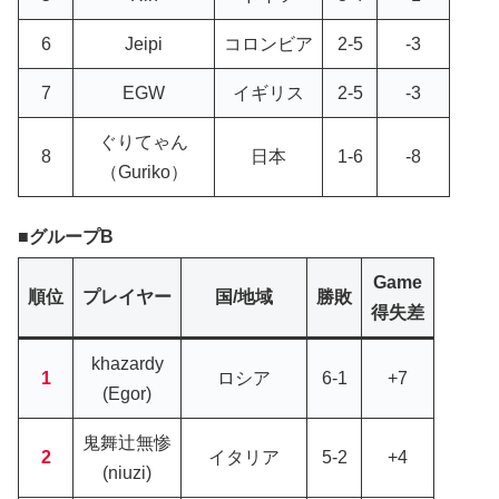
6
Jeipi
コロンビア
2-5
-3
7
EGW
イギリス
2-5
-3
ぐりてゃん
8
日本
1-6
-8
（Guriko）
グループB
Game
順位
プレイヤー
国/地域
勝敗
得失差
khazardy
1
ロシア
6-1
+7
(Egor)
鬼舞辻無惨
2
イタリア
5-2
+4
(niuzi)