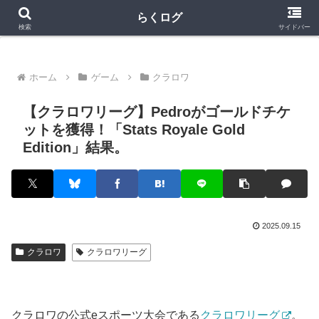
クラロワ
クラロワリーグ
プロスピA
らくログ
検索
サイドバー
ホーム
ゲーム
クラロワ
【クラロワリーグ】Pedroがゴールドチケ
ットを獲得！「Stats Royale Gold
Edition」結果。
2025.09.15
クラロワ
クラロワリーグ
クラロワの公式eスポーツ大会である
クラロワリーグ
。