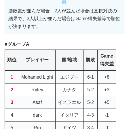
勝敗数が並んだ場合、2人が並んだ場合は直接対決の
結果で、3人以上が並んだ場合はGame得失差等で順位
が決まります。
グループA
Game
順位
プレイヤー
国/地域
勝敗
得失差
1
Mohamed Light
エジプト
6-1
+8
2
Ryley
カナダ
5-2
+3
3
Asaf
イスラエル
5-2
+5
4
dark
イタリア
4-3
-1
5
Rin
ドイツ
3-4
-1