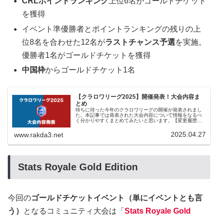
CRLポイントランキング
上位6名がゴールドチケット
を獲得
イベント準優勝者とポイントランキングの残りの上
位8名を合わせた12名が
ラストチャンス予選
を実施。
優勝者1名がゴールドチケットを獲得
中国枠
からゴールドチケット1名
【クラロワリーグ2025】開催発表！大会内容ま
とめ
待ちに待った今年のクラロワリーグの開催が発表されまし
た。本記事では発表された大会内容について情報をなるべ
く分かりやすくまとめてみたいと思います。【変更履歴】
ラストチャンス予選の日程を追記。 ルールブック
version1.2の内容を反映。世...
2025.04.27
www.rakda3.net
Stats Royale Gold Edition
今回の
ゴールドチケットイベント（単にイベントとも言
う）
となるコミュニティ大会は「
Stats Royale Gold