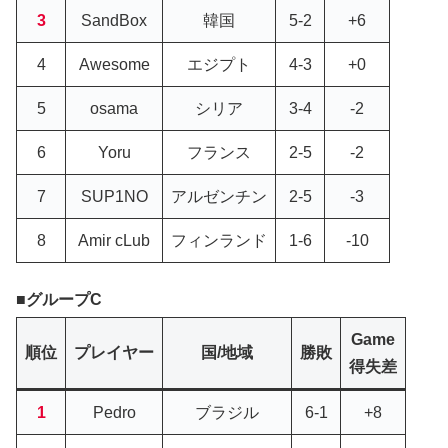
3
SandBox
韓国
5-2
+6
4
Awesome
エジプト
4-3
+0
5
osama
シリア
3-4
-2
6
Yoru
フランス
2-5
-2
7
SUP1NO
アルゼンチン
2-5
-3
8
Amir cLub
フィンランド
1-6
-10
グループC
Game
順位
プレイヤー
国/地域
勝敗
得失差
1
Pedro
ブラジル
6-1
+8