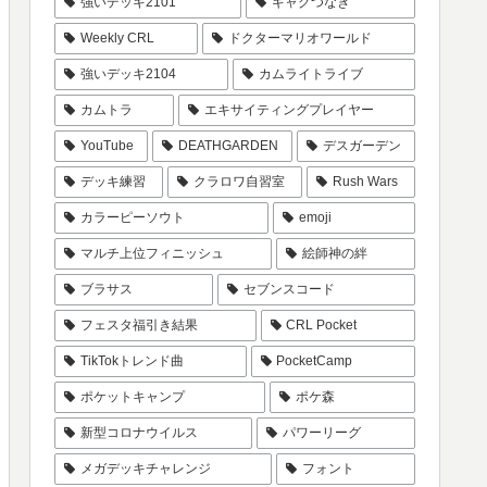
強いデッキ2101
ギャグつなぎ
Weekly CRL
ドクターマリオワールド
強いデッキ2104
カムライトライブ
カムトラ
エキサイティングプレイヤー
YouTube
DEATHGARDEN
デスガーデン
デッキ練習
クラロワ自習室
Rush Wars
カラーピーソウト
emoji
マルチ上位フィニッシュ
絵師神の絆
ブラサス
セブンスコード
フェスタ福引き結果
CRL Pocket
TikTokトレンド曲
PocketCamp
ポケットキャンプ
ポケ森
新型コロナウイルス
パワーリーグ
メガデッキチャレンジ
フォント