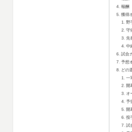
報酬
獲得
野
守
先
中
試合
予想
どの
一
開
オ
予
開
投
試