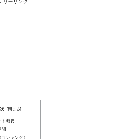
ンサーリンク
次
ント概要
期間
（ランキング）