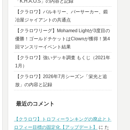
「K.H.A.O.S」の内容と記録
【クラロワ】バルキリー、バーサーカー、鍛
冶屋ジャイアントの共通点
【クラロワリーグ】Mohamed Lightが3度目の
優勝！ゴールドチケットはClownが獲得！第4
回マンスリーイベント結果
【クラロワ】強いデッキ調査 もくじ（2021年
1月）
【クラロワ】2026年7月シーズン「栄光と追
放」の内容と記録
最近のコメント
【クラロワ】トロフィーランキングの廃止とト
ロフィー目標の固定化【アップデート】
に
た