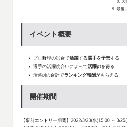
天
最後
イベント概要
プロ野球の試合で
活躍する選手を予想
する
選手の活躍度合いによって
活躍pt
を得る
活躍ptの合計で
ランキング報酬
がもらえる
開催期間
【事前エントリー期間】2022/3/23(水)15:00 ～ 3/25(金