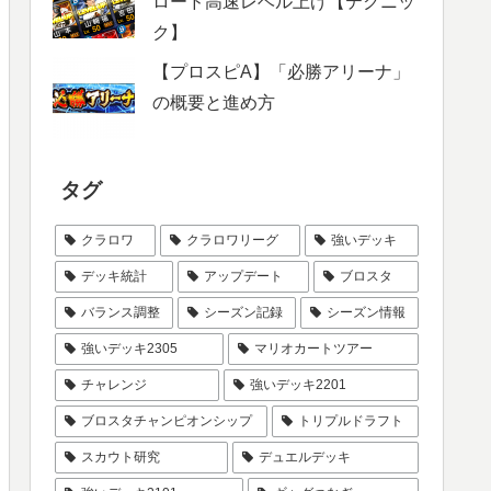
ロード高速レベル上げ【テクニッ
ク】
【プロスピA】「必勝アリーナ」
の概要と進め方
タグ
クラロワ
クラロワリーグ
強いデッキ
デッキ統計
アップデート
ブロスタ
バランス調整
シーズン記録
シーズン情報
強いデッキ2305
マリオカートツアー
チャレンジ
強いデッキ2201
ブロスタチャンピオンシップ
トリプルドラフト
スカウト研究
デュエルデッキ