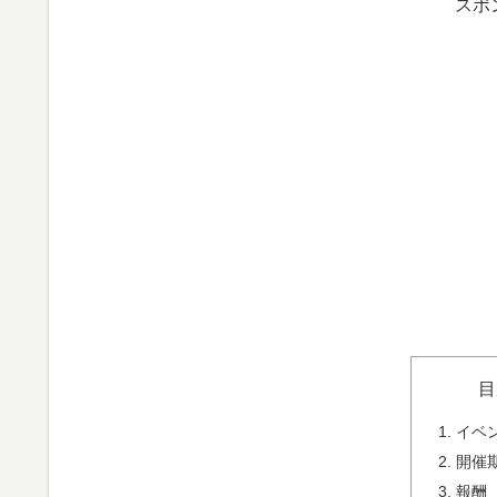
スポ
目
イベ
開催
報酬