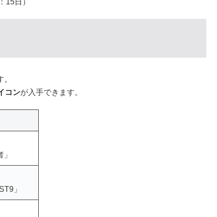
算：15日）
す。
イコン
が入手できます。
者」
ST9」