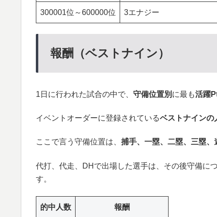
300001位～600000位
3エナジー
報酬（ベストナイン）
1日に行われた試合の中で、
守備位置別
に最も
活躍P
イベントオーダーに登録されている
ベストナインの
ここで言う守備位置は、
捕手、一塁、二塁、三塁、
代打、代走、DHで出場した選手は、その後守備に
す。
的中人数
報酬