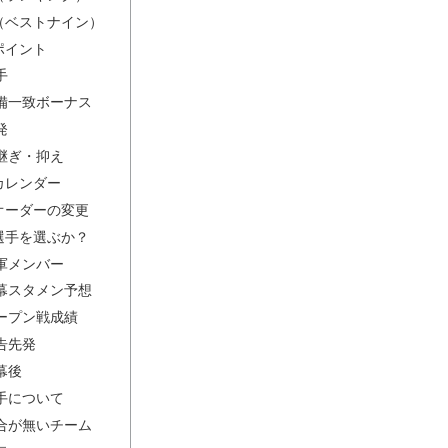
（ベストナイン）
ポイント
手
備一致ボーナス
発
継ぎ・抑え
カレンダー
オーダーの変更
選手を選ぶか？
軍メンバー
幕スタメン予想
ープン戦成績
告先発
幕後
手について
合が無いチーム