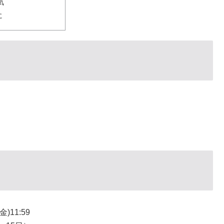
気
に
)11:59