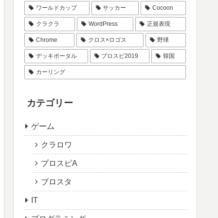
ワールドカップ
サッカー
Cocoon
クラクラ
WordPress
正規表現
Chrome
クロス×ロゴス
野球
デッキポータル
プロスピ2019
韓国
カーリング
カテゴリー
ゲーム
クラロワ
プロスピA
ブロスタ
IT