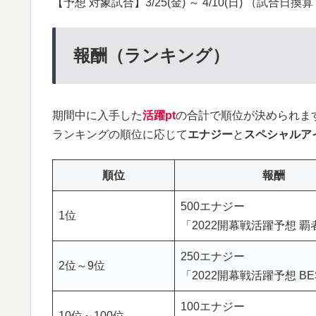
【予想 対象試合】3/25(金) ～ 4/10(日) （試合日換
報酬（ランキング）
期間中に入手した
活躍pt
の合計で順位が決められま
ランキングの順位に応じて
エナジー
と
スペシャルア
順位
報酬
500エナジー
1位
「2022開幕戦活躍予想 覇
250エナジー
2位～9位
「2022開幕戦活躍予想 BE
100エナジー
10位～100位