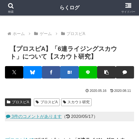
クラロワ
クラロワリーグ
プロスピA
らくログ
検索
サイドバー
ホーム
ゲーム
プロスピA
【プロスピA】「6連ライジングスカウ
ト」について【スカウト研究】
2020.05.16
2020.08.11
プロスピA
プロスピA
スカウト研究
3件のコメントがあります
（
2020/05/17）