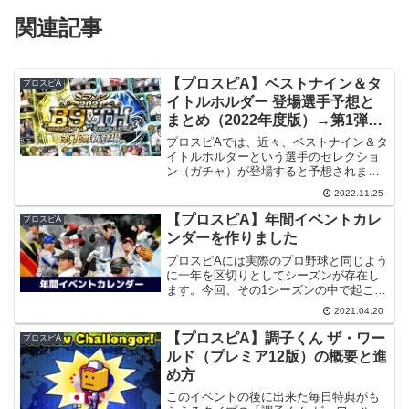
関連記事
【プロスピA】ベストナイン＆タ
プロスピA
イトルホルダー 登場選手予想と
まとめ（2022年度版）→第1弾登
場！
プロスピAでは、近々、ベストナイン＆タ
イトルホルダーという選手のセレクショ
ン（ガチャ）が登場すると予想されま
す。今回はその選手のメンバーを確認・
2022.11.25
予想してみます。【注意】 過去の例をも
とにして今年の登場選手を予想していま
【プロスピA】年間イベントカレ
プロスピA
す。実際は異なる場合が...
ンダーを作りました
プロスピAには実際のプロ野球と同じよう
に一年を区切りとしてシーズンが存在し
ます。今回、その1シーズンの中で起こる
イベントを一覧で見ることができるカレ
2021.04.20
ンダーを作りましたので、本記事でご紹
介します。はじめにカレンダーと言って
【プロスピA】調子くん ザ・ワー
プロスピA
も、今シーズンこれか...
ルド（プレミア12版）の概要と進
め方
このイベントの後に出来た毎日特典がも