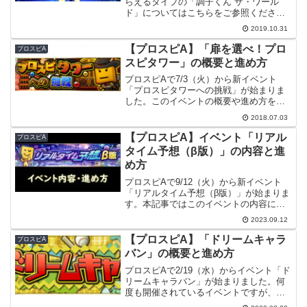
らえるタイプの「調子くん ザ・ワール
ド」についてはこちらをご参照くださ
い。⇒ 「調子くん ザ・ワールド」（毎日
2019.10.31
特典版）プロスピAで10/31（木）からイ
ベント「調子くん ザ・ワールド」が始ま
【プロスピA】「扉を選べ！プロ
プロスピA
りました。新し...
スピタワー」の概要と進め方
プロスピAで7/3（火）から新イベント
「プロスピタワーへの挑戦」が始まりま
した。このイベントの概要や進め方を備
忘録として書いておきます。【注意】個
2018.07.03
人的にいいと思う方法を書いていますの
で、当てはまらない人がいたり、情報が
【プロスピA】イベント「リアル
プロスピA
間違っている場合もあり...
タイム予想（β版）」の内容と進
め方
プロスピAで9/12（火）から新イベント
「リアルタイム予想（β版）」が始まりま
す。本記事ではこのイベントの内容につ
いてまとめてみたいと思います。進め方
2023.09.12
については筆者が個人的に良い方法だと
思う方法を書いています。当てはまらな
【プロスピA】「ドリームキャラ
プロスピA
い人がいる場合があ...
バン」の概要と進め方
プロスピAで2/19（水）からイベント「ド
リームキャラバン」が始まりました。何
度も開催されているイベントですが、イ
ベントの概要や進め方を備忘録として書