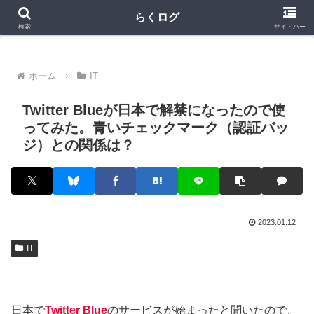
クラロワ
クラロワリーグ
プロスピA
らくログ
検索
サイドバー
ホーム
IT
Twitter Blueが日本で解禁になったので使
ってみた。青いチェックマーク（認証バッ
ジ）との関係は？
2023.01.12
IT
日本で
Twitter Blue
のサービスが始まったと聞いたので、