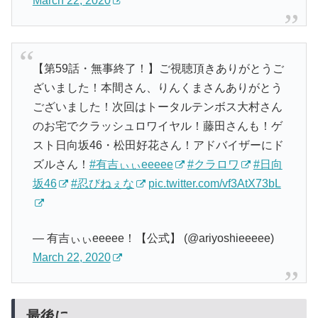
March 22, 2020
【第59話・無事終了！】ご視聴頂きありがとうご
ざいました！本間さん、りんくまさんありがとう
ございました！次回はトータルテンボス大村さん
のお宅でクラッシュロワイヤル！藤田さんも！ゲ
スト日向坂46・松田好花さん！アドバイザーにド
ズルさん！
#有吉ぃぃeeeee
#クラロワ
#日向
坂46
#忍びねぇな
pic.twitter.com/vf3AtX73bL
— 有吉ぃぃeeeee！【公式】 (@ariyoshieeeee)
March 22, 2020
最後に