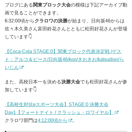
ブログにある
関東ブロック大会
の模様は下記アーカイブ動
画で見ることができます。
6:32:00頃から
クラロワの決勝
が始まり、日向坂46からは
佐々木久美さん富田鈴花さんとともに松田好花さんが登場
しています👇
【Coca-Cola STAGE:0】関東ブロック代表決定戦 /ゲス
ト：アルコ＆ピース/日向坂46/koo/きおきお/katsudion/ら
いじん
また、高校日本一を決める
決勝大会
でも松田好花さんが参
加しています👇
【高校生対抗eスポーツ大会】STAGE:0 決勝大会
Day1【フォートナイト / クラッシュ・ロワイヤル】
クラロワ部門は
4:12:00頃から
。