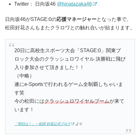
Twitter： 日向坂46
@hinatazaka46
日向坂46がSTAGE:0の
応援マネージャー
となった事で、
松田好花さんもまたクラロワとの触れ合いが始まります。
20日に高校生スポーツ大会「STAGE:0」関東ブ
ロック大会のクラッシュロワイヤル 決勝戦に飛び
入り参加させて頂きました！！
（中略）
遂にe-Sportsで行われるゲーム全制覇しちゃいま
す笑
今の松田には
クラッシュロワイヤルブーム
が来て
います！
「明日は！」 – 松田 好花公式ブログ
より