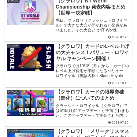
【クラロワ】NT World
クラロワ
ものです。...
Championship 発表内容まとめ
【世界一決定戦】
先日、クラロワ（クラッシュ・ロワイヤ
ル）で大きな大会が開かれると発表があ
りました。その大会とはNT World
Championship（No Tilt世界選手権）で
2020.07.20
す。20勝チャレンジとも関連があるこの
大会、本記事ではこの大会について発
【クラロワ】カードのレベル上げ
クラロワ
表...
の大チャンス！バリュー・ロワイ
ヤル キャンペーン開催！
クラロワでは10/18（月）から、カードの
レベル上げ費用が半額になるバリュー・
ロワイヤル（英語名称：Slash Royale）
というキャンペーンが開催されます。そ
2021.10.18
の他にもキャンペーン期間中には美味し
いイベントが開催されるので本記事で詳
【クラロワ】カードの限界突破
クラロワ
しく見...
（進化）についてのまとめ
クラッシュ・ロワイヤル（クラロワ）で
は6/19(月)にアップデートが実施されまし
た。このアップデートで実装された内容
の一つにカードの限界突破があります。
2023.07.15
本記事ではこれについて詳しく見ていこ
うと思います。【更新履歴】公式サポー
【クラロワ】「メリークリスマス
クラロワ
トページのリンク...