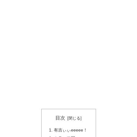
目次
有吉ぃぃeeeee！