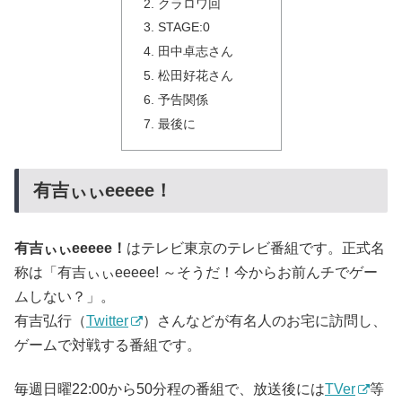
クラロワ回
STAGE:0
田中卓志さん
松田好花さん
予告関係
最後に
有吉ぃぃeeeee！
有吉ぃぃeeeee！
はテレビ東京のテレビ番組です。正式名
称は「有吉ぃぃeeeee! ～そうだ！今からお前んチでゲー
ムしない？」。
有吉弘行（
Twitter
）さんなどが有名人のお宅に訪問し、
ゲームで対戦する番組です。
毎週日曜22:00から50分程の番組で、放送後には
TVer
等