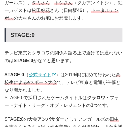
ガールズ）、
タカさん
、
トシさん
（タカアンドトシ）。紅
一点ゲストは
松田好花
さん（日向坂46）。
トータルテン
ボス
の大村さんのお宅にお邪魔します。
STAGE:0
テレビ東京とクラロワの関係を語る上で避けては通れない
のは
STAGE:0
かな？と思います。
STAGE:0
（
公式サイト
）は2019年に初めて行われた
高
校生によるeスポーツ大会
で、テレビ東京と電通が主催と
なり開かれました。
STAGE:0で採用されたゲームタイトルは
クラロワ
・フォ
ートナイト・リーグ・オブ・レジェンドの3つです。
STAGE:0の
大会アンバサダー
としてアンガールズの
田中
卓志
さんとみちょぱ（池田美優）さんが選ばれ、また
応援