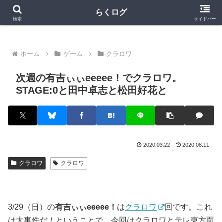
クラロワ
クラロワリーグ
プロスピA
らくログ
検索
サイドバー
ホーム
ゲーム
クラロワ
次週の有吉ぃぃeeeee！でクラロワ。
STAGE:0と田中卓志と松田好花と
2020.03.22
2020.08.11
クラロワ
クラロワ
3/29（日）の
有吉ぃぃeeeee！
は
クラロワ
回です。これ
は大事件だ！ということで、今回はクラロワとテレ東方面