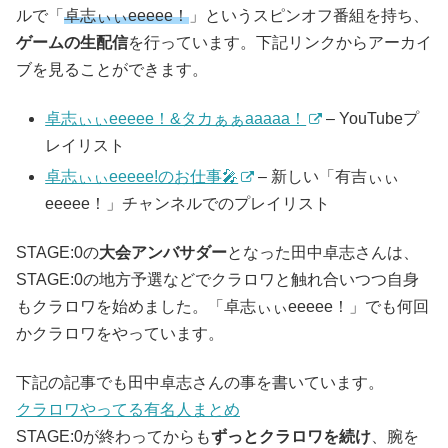
ルで「
卓志ぃぃeeeee！
」というスピンオフ番組を持ち、
ゲームの生配信
を行っています。下記リンクからアーカイ
ブを見ることができます。
卓志ぃぃeeeee！&タカぁぁaaaaa！
– YouTubeプ
レイリスト
卓志ぃぃeeeee!のお仕事🎤
– 新しい「有吉ぃぃ
eeeee！」チャンネルでのプレイリスト
STAGE:0の
大会アンバサダー
となった田中卓志さんは、
STAGE:0の地方予選などでクラロワと触れ合いつつ自身
もクラロワを始めました。「卓志ぃぃeeeee！」でも何回
かクラロワをやっています。
下記の記事でも田中卓志さんの事を書いています。
クラロワやってる有名人まとめ
STAGE:0が終わってからも
ずっとクラロワを続け
、腕を