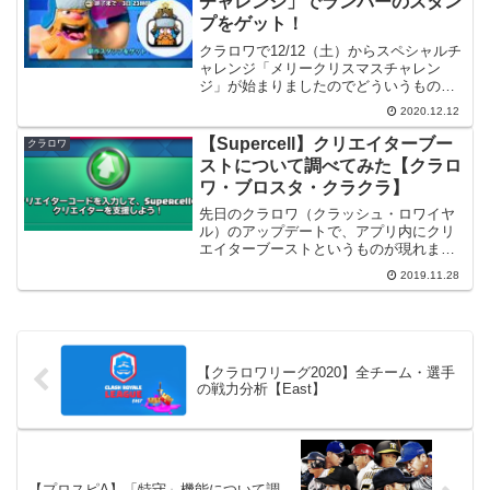
チャレンジ」でランバーのスタン
プをゲット！
クラロワで12/12（土）からスペシャルチ
ャレンジ「メリークリスマスチャレン
ジ」が始まりましたのでどういうものか
見てみようと思います。メリークリスマ
2020.12.12
スチャレンジメリークリスマスチャレン
ジは英語表記だと「Happy Logmas
【Supercell】クリエイターブー
クラロワ
Challe...
ストについて調べてみた【クラロ
ワ・ブロスタ・クラクラ】
先日のクラロワ（クラッシュ・ロワイヤ
ル）のアップデートで、アプリ内にクリ
エイターブーストというものが現れまし
た。以前から耳にしていたもののいまい
2019.11.28
ち良く分かっていなかったクリエイター
ブーストについて、今回は見ていきたい
と思います。【2020/...
【クラロワリーグ2020】全チーム・選手
の戦力分析【East】
【プロスピA】「特守」機能について調