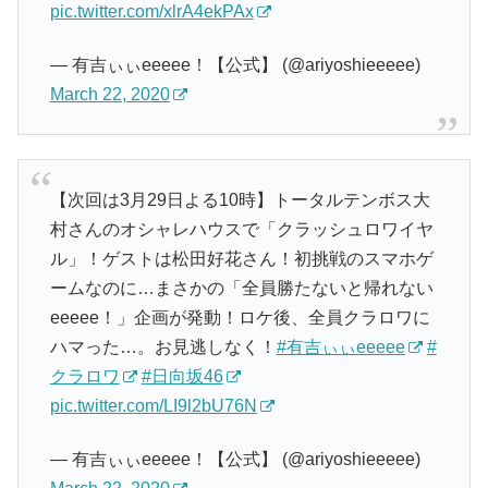
pic.twitter.com/xlrA4ekPAx
— 有吉ぃぃeeeee！【公式】 (@ariyoshieeeee)
March 22, 2020
【次回は3月29日よる10時】トータルテンボス大
村さんのオシャレハウスで「クラッシュロワイヤ
ル」！ゲストは松田好花さん！初挑戦のスマホゲ
ームなのに…まさかの「全員勝たないと帰れない
eeeee！」企画が発動！ロケ後、全員クラロワに
ハマった…。お見逃しなく！
#有吉ぃぃeeeee
#
クラロワ
#日向坂46
pic.twitter.com/LI9l2bU76N
— 有吉ぃぃeeeee！【公式】 (@ariyoshieeeee)