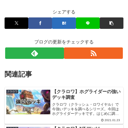
シェアする
ブログの更新をチェックする
関連記事
【クラロワ】ホグライダーの強い
クラロワ
デッキ調査
クラロワ（クラッシュ・ロワイヤル）で
今強いデッキを調べるシリーズ。今回は
ホグライダーデッキです。はじめに調査
方法は、グローバルランキングTop1000
2021.01.23
のプレイヤーが使うデッキを調べまし
た。使用したデータは2021/01/21時点の