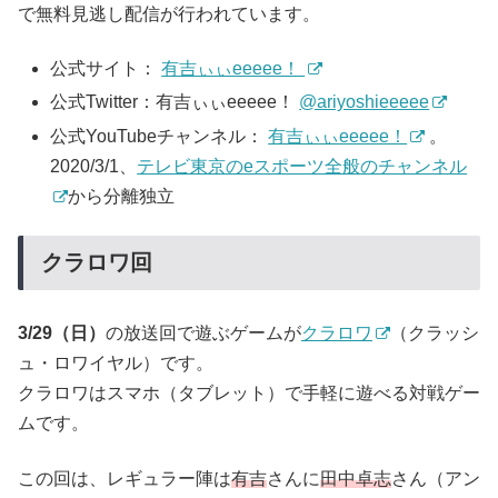
で無料見逃し配信が行われています。
公式サイト：
有吉ぃぃeeeee！
公式Twitter：有吉ぃぃeeeee！
@ariyoshieeeee
公式YouTubeチャンネル：
有吉ぃぃeeeee！
。
2020/3/1、
テレビ東京のeスポーツ全般のチャンネル
から分離独立
クラロワ回
3/29（日）
の放送回で遊ぶゲームが
クラロワ
（クラッシ
ュ・ロワイヤル）です。
クラロワはスマホ（タブレット）で手軽に遊べる対戦ゲー
ムです。
この回は、レギュラー陣は
有吉
さんに
田中卓志
さん（アン