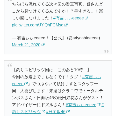
ちらほら流れてくる次々回の番宣写真、皆さんど
こから見つけてくるんですか！？早すぎる…！楽
しい回になりました！
#有吉ぃぃeeeee
pic.twitter.com/JYiQhFCMsq
— 有吉ぃぃeeeee！【公式】 (@ariyoshieeeee)
March 21, 2020
【釣りスピリッツ回は…このあと10時！】
今回の放送までまもなくです！タグ「
#有吉ぃぃ
eeeee
」でつぶやいて頂けますとスタッフ一
同、大喜びします！来週はクラロワでトータルテ
ンボスさん・日向坂46の松田好花さんがゲスト！
アドバイザーにドズルさん！
#有吉ぃぃeeeee
#
釣りスピリッツ
#日向坂46