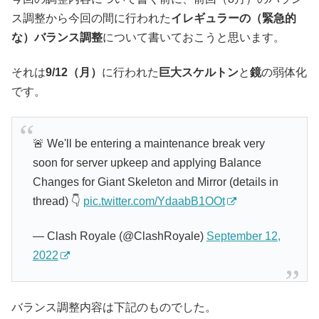
ス調整から今回の間に行われた
イレギュラーの（緊急的
な）バランス調整
について書いておこうと思います。
それは
9/12（月）
に行われた
巨大スケルトン
と
鏡
の弱体化
です。
🚨 We'll be entering a maintenance break very
soon for server upkeep and applying Balance
Changes for Giant Skeleton and Mirror (details in
thread) 👇
pic.twitter.com/YdaabB1OOt
— Clash Royale (@ClashRoyale)
September 12,
2022
バランス調整内容は下記のものでした。