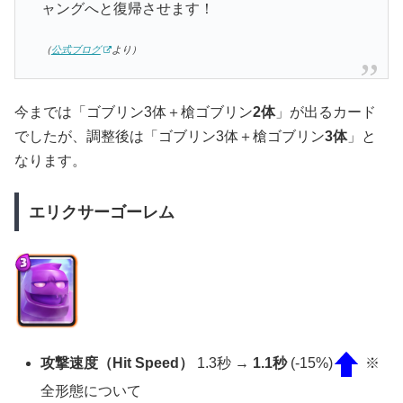
ャングへと復帰させます！
（
公式ブログ
より）
今までは「ゴブリン3体＋槍ゴブリン
2体
」が出るカード
でしたが、調整後は「ゴブリン3体＋槍ゴブリン
3体
」と
なります。
エリクサーゴーレム
攻撃速度（Hit Speed）
1.3秒 →
1.1秒
(-15%)
※
全形態について