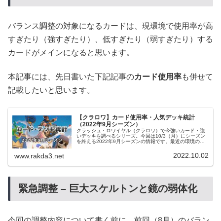
バランス調整の対象になるカードは、現環境で使用率が高
すぎたり（強すぎたり）、低すぎたり（弱すぎたり）する
カードがメインになると思います。
本記事には、先日書いた下記記事の
カード使用率
も併せて
記載したいと思います。
【クラロワ】カード使用率・人気デッキ統計
（2022年9月シーズン）
クラッシュ・ロワイヤル（クラロワ）で今強いカード・強
いデッキを調べるシリーズ。今回は10/3（月）にシーズン
を終える2022年9月シーズンの情報です。最近の環境の変
化について前シーズンの初頭である8/2（火）にバランス調
整が行われました。そ...
2022.10.02
www.rakda3.net
緊急調整 – 巨大スケルトンと鏡の弱体化
今回の調整内容について書く前に、前回（8月）のバラン