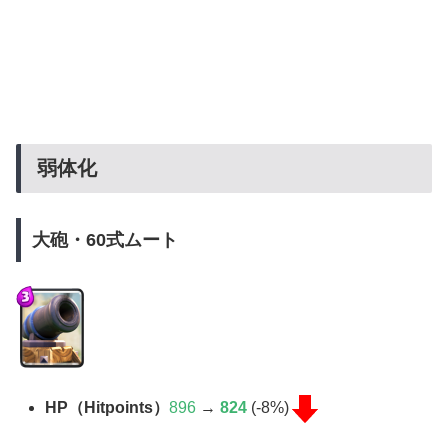
弱体化
大砲・60式ムート
HP（Hitpoints）
896
→
824
(-8%)