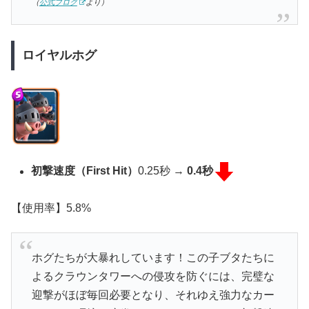
（
公式ブログ
より）
ロイヤルホグ
初撃速度（First Hit）
0.25秒 →
0.4秒
【使用率】5.8%
ホグたちが大暴れしています！この子ブタたちに
よるクラウンタワーへの侵攻を防ぐには、完璧な
迎撃がほぼ毎回必要となり、それゆえ強力なカー