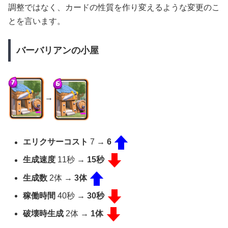
調整ではなく、カードの性質を作り変えるような変更のこ
とを言います。
バーバリアンの小屋
→
エリクサーコスト
7 →
6
生成速度
11秒 →
15秒
生成数
2体 →
3体
稼働時間
40秒 →
30秒
破壊時生成
2体 →
1体