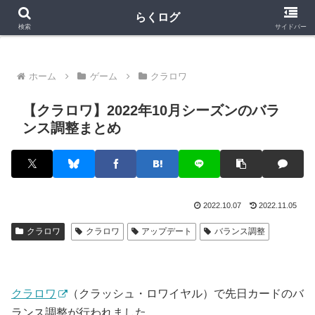
クラロワ
クラロワリーグ
プロスピA
らくログ
検索
サイドバー
ホーム
ゲーム
クラロワ
【クラロワ】2022年10月シーズンのバラ
ンス調整まとめ
2022.10.07
2022.11.05
クラロワ
クラロワ
アップデート
バランス調整
クラロワ
（クラッシュ・ロワイヤル）で先日カードのバ
ランス調整が行われました。