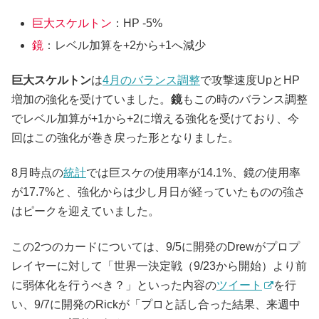
巨大スケルトン
：HP -5%
鏡
：レベル加算を+2から+1へ減少
巨大スケルトン
は
4月のバランス調整
で攻撃速度UpとHP
増加の強化を受けていました。
鏡
もこの時のバランス調整
でレベル加算が+1から+2に増える強化を受けており、今
回はこの強化が巻き戻った形となりました。
8月時点の
統計
では巨スケの使用率が14.1%、鏡の使用率
が17.7%と、強化からは少し月日が経っていたものの強さ
はピークを迎えていました。
この2つのカードについては、9/5に開発のDrewがプロプ
レイヤーに対して「世界一決定戦（9/23から開始）より前
に弱体化を行うべき？」といった内容の
ツイート
を行
い、9/7に開発のRickが「プロと話し合った結果、来週中