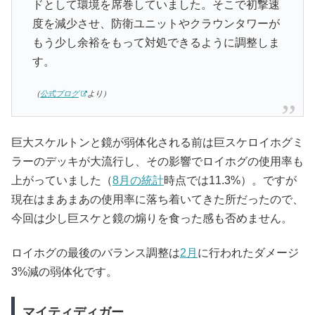
ドとして環境を席巻していました。そこで初撃速
度を減少させ、防衛ユニットやクラウンタワーが
もう少し余裕をもって対処できるように調整しま
す。
（
公式ブログ
より）
巨大スケルトンと鏡が弱体化される前は巨スケロイホグミ
ラーのデッキが大流行し、その影響でロイホグの使用率も
上がっていました（
8月の統計
時点では11.3%）。ですが
現在はまあまあの使用率に落ち着いてきた所だったので、
今回は少し巨スケと鏡の煽りを食った感も否めません。
ロイホグの最後のバランス調整は
2月
に行われたダメージ
3%減の弱体化です。
マイティディガー