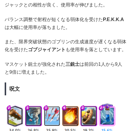
ジャックとの相性が良く、使用率が伸びました。
バランス調整で射程が短くなる弱体化を受けた
P.E.K.K.A
は大幅に使用率が落ちました。
また、限界突破状態のゴブリンの生成速度が遅くなる弱体
化を受けた
ゴブジャイアント
も使用率を落としています。
マスケット銃士が強化された
三銃士
は前回の1人から9人
と9倍に増えました。
呪文