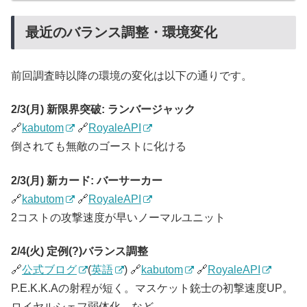
最近のバランス調整・環境変化
前回調査時以降の環境の変化は以下の通りです。
2/3(月) 新限界突破: ランバージャック
🔗
kabutom
🔗
RoyaleAPI
倒されても無敵のゴーストに化ける
2/3(月) 新カード: バーサーカー
🔗
kabutom
🔗
RoyaleAPI
2コストの攻撃速度が早いノーマルユニット
2/4(火) 定例(?)バランス調整
🔗
公式ブログ
(
英語
) 🔗
kabutom
🔗
RoyaleAPI
P.E.K.K.Aの射程が短く。マスケット銃士の初撃速度UP。
ロイヤルシェフ弱体化、など。