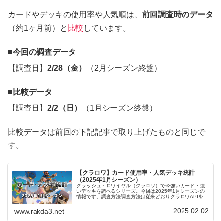
カードやデッキの使用率や人気順は、
前回調査時のデータ
（約1ヶ月前）と
比較
しています。
今回の調査データ
【調査日】
2/28（金）
（2月シーズン終盤）
比較データ
【調査日】
2/2（日）
（1月シーズン終盤）
比較データは前回の下記記事で取り上げたものと同じで
す。
【クラロワ】カード使用率・人気デッキ統計
（2025年1月シーズン）
クラッシュ・ロワイヤル（クラロワ）で今強いカード・強
いデッキを調べるシリーズ。今回は2025年1月シーズンの
情報です。調査方法調査方法は従来どおりクラロワAPIを使
用して独自にデータを調査しました。マルチ（伝説の道）
のグローバルランキングの...
2025.02.02
www.rakda3.net