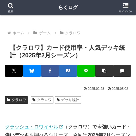
クラロワ
クラロワリーグ
プロスピA
らくログ
検索
サイドバー
ホーム
ゲーム
クラロワ
【クラロワ】カード使用率・人気デッキ統
計（2025年2月シーズン）
2025.02.28
2025.05.02
クラロワ
クラロワ
デッキ統計
クラッシュ・ロワイヤル
（クラロワ）で今
強いカード
・
強いデッキ
を調べるシリーズ。今回は
2025年2月
シーズン