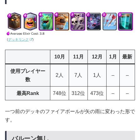
(
デッキリンク
)
10月
11月
12月
1月
最新
使用プレイヤー
2人
7人
1人
–
–
数
最高Rank
748位
312位
473位
–
–
一つ前のデッキのファイアボールが矢の雨に変わった形で
す。
バルーン無し