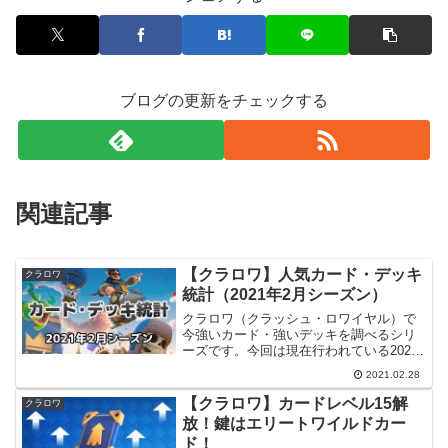
ブログの更新をチェックする
関連記事
【クラロワ】人気カード・デッキ
クラロワ
統計（2021年2月シーズン）
クラロワ（クラッシュ・ロワイヤル）で
今強いカード・強いデッキを調べるシリ
ーズです。今回は現在行われている2021
年2月シーズンの終盤に調べた情報です。
2021.02.28
調査方法クラロワAPIを使用し、
2/27（土）22時ごろの時点でグローバル
【クラロワ】カードレベル15解
クラロワ
ランキングTop...
放！鍵はエリートワイルドカー
ド！