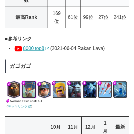
数
169
最高Rank
61位
99位
27位
241位
位
参考リンク
8000 top8
(2021-06-04 Rakan Lava)
ガゴガゴ
(
デッキリンク
)
1
10月
11月
12月
最新
月