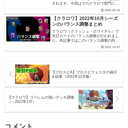
されます。今回はそのクラロワ部門につ
いて、スケジュールや競技方法、ルール
2020.06.16
などの概要を調べてみました。【注意】
本記事の内容は個人的に調べたものです
【クラロワ】2022年10月シーズ
クラロワ
ので間違い等がある場合...
ンのバランス調整まとめ
クラロワ（クラッシュ・ロワイヤル）で
先日カードのバランス調整が行われまし
た。本記事ではこのバランス調整の内容
について詳しく見ていきたいと思いま
2022.10.07
す。調整案と正式版前々回（6月）と前回
（8月）に行われたバランス調整に続き、
今回も、実際の調整内容...
【プロスピA】プロスピフェスタの福引
き結果（2021年12月版）
【クラロワ】ゴーレムの強いデッキ調査
（～2022年1月）
コメント