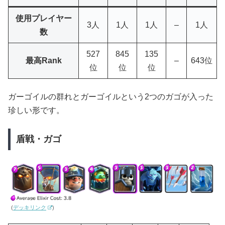
使用プレイヤー
3人
1人
1人
–
1人
数
527
845
135
最高Rank
–
643位
位
位
位
ガーゴイルの群れとガーゴイルという2つのガゴが入った
珍しい形です。
盾戦・ガゴ
(
デッキリンク
)