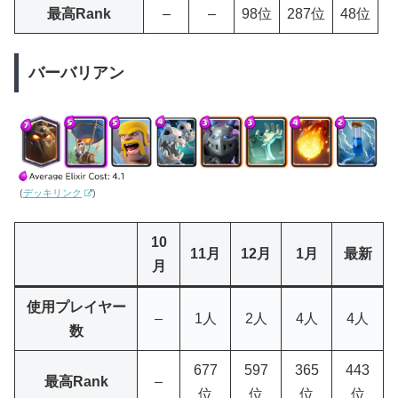
最高Rank
–
–
98位
287位
48位
バーバリアン
(
デッキリンク
)
10
11月
12月
1月
最新
月
使用プレイヤー
–
1人
2人
4人
4人
数
677
597
365
443
最高Rank
–
位
位
位
位