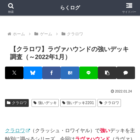
クラロワ
クラロワリーグ
プロスピA
らくログ
検索
サイドバー
ホーム
ゲーム
クラロワ
【クラロワ】ラヴァハウンドの強いデッキ
調査（～2022年1月）
2022.01.24
クラロワ
強いデッキ
強いデッキ2201
クラロワ
クラロワ
（クラッシュ・ロワイヤル）で
強い
デッキを主
軸別に調べるシリーズ。今回は
ラヴァハウンド
（ラヴァ）