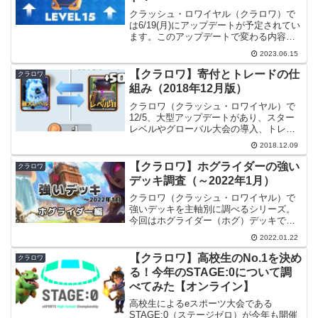
クラッシュ・ロワイヤル（クラロワ）で
は6/19(月)にアップデートが予定されてい
ます。このアップデートで変わる内容の
一つにカードレベル15の解放がありま
2023.06.15
す。本記事ではこれについて詳しく見て
いこうと思います。【2023-06-18更新】
【クラロワ】寄付とトレードの仕
クラロワ
シーズ...
組み（2018年12月版）
クラロワ（クラッシュ・ロワイヤル）で
12/5、大型アップデートがあり、スター
レベルやグローバル大会の導入、トレー
ド機能の変更などが実施されました。こ
2018.12.09
の記事では、現時点（12/9）で寄付とト
レードの仕組みがどうなっているか一度
【クラロワ】ホグライダーの強い
クラロワ
整理してみたいと...
デッキ調査（～2022年1月）
クラロワ（クラッシュ・ロワイヤル）で
強いデッキを主軸別に調べるシリーズ。
今回はホグライダー（ホグ）デッキで
す。調査方法データはクラロワAPIを使用
2022.01.22
しグローバルランキングTop1000のプレ
イヤーが使うデッキを調べています。今
【クラロワ】高校生のNo.1を決め
クラロワ
回は今現在強いデ...
る！今年のSTAGE:0について調
べてみた【オンライン】
高校生によるeスポーツ大会である
STAGE:0（ステージゼロ）が今年も開催