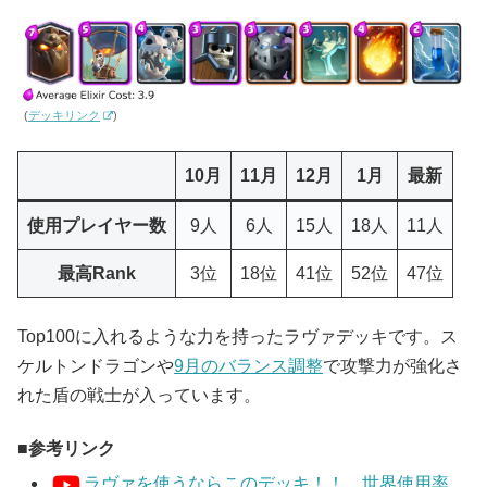
(
デッキリンク
)
10月
11月
12月
1月
最新
使用プレイヤー数
9人
6人
15人
18人
11人
最高Rank
3位
18位
41位
52位
47位
Top100に入れるような力を持ったラヴァデッキです。ス
ケルトンドラゴンや
9月のバランス調整
で攻撃力が強化さ
れた盾の戦士が入っています。
参考リンク
ラヴァを使うならこのデッキ！！ 世界使用率