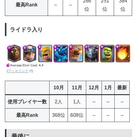
286
251
384
最高Rank
–
–
位
位
位
ライドラ入り
(
デッキリンク
)
10月
11月
12月
1月
最新
使用プレイヤー数
2人
1人
–
–
–
最高Rank
368位
608位
–
–
–
最後に