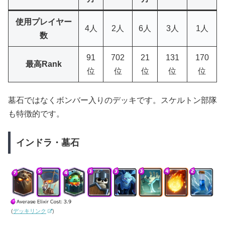
使用プレイヤー
4人
2人
6人
3人
1人
数
91
702
21
131
170
最高Rank
位
位
位
位
位
墓石ではなくボンバー入りのデッキです。スケルトン部隊
も特徴的です。
インドラ・墓石
(
デッキリンク
)