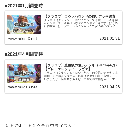
2021年1月調査時
【クラロワ】ラヴァハウンドの強いデッキ調査
クラロワ（クラッシュ・ロワイヤル）で今強いデッキを調
べるシリーズ。今回はラヴァハウンドデッキです。はじめ
に調査方法は、グローバルランキングTop1000のプレイヤ
ーが使うデッキを調べました。使用したデータは
2021/01/28時点のものです...
2021.01.31
www.rakda3.net
2021年4月調査時
【クラロワ】重量級の強いデッキ（2021年4月）
【ゴレ・エレジャイ・ラヴァ】
クラロワ（クラッシュ・ロワイヤル）の今強いデッキを主
軸別にまとめるシリーズ。以前は1つの主軸で1記事にして
いましたが、記事数が多くなって全ての主軸をカバーする
ことが難しいので、今回はいくつかの主軸をまとめて記事
にしたいと思います。【参考】⇒...
2021.04.28
www.rakda3.net
以上です！よきクラロワライフを！