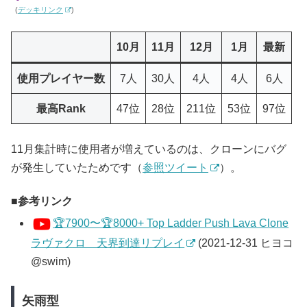
(
デッキリンク
)
10月
11月
12月
1月
最新
使用プレイヤー数
7人
30人
4人
4人
6人
最高Rank
47位
28位
211位
53位
97位
11月集計時に使用者が増えているのは、クローンにバグ
が発生していたためです（
参照ツイート
）。
参考リンク
🏆7900〜🏆8000+ Top Ladder Push Lava Clone
ラヴァクロ 天界到達リプレイ
(2021-12-31 ヒヨコ
@swim)
矢雨型