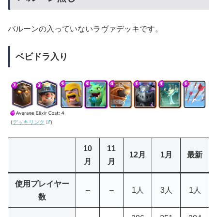
バルーンの入っていないラヴァデッキです。
ベビドラ入り
(
デッキリンク
)
10
11
12月
1月
最新
月
月
使用プレイヤー
–
–
1人
3人
1人
数