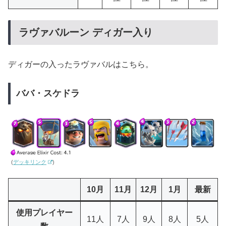
ラヴァバルーン ディガー入り
ディガーの入ったラヴァバルはこちら。
ババ・スケドラ
(
デッキリンク
)
10月
11月
12月
1月
最新
使用プレイヤー
11人
7人
9人
8人
5人