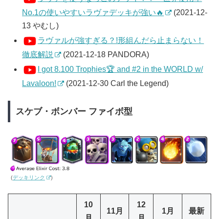
No.1の使いやすいラヴァデッキが強い🔥
(2021-12-
13 やむし)
ラヴァルが強すぎる？!形組んだら止まらない！
徹底解説
(2021-12-18 PANDORA)
I got 8.100 Trophies🏆 and #2 in the WORLD w/
Lavaloon!
(2021-12-30 Carl the Legend)
スケブ・ボンバー ファイボ型
(
デッキリンク
)
10
12
11月
1月
最新
月
月