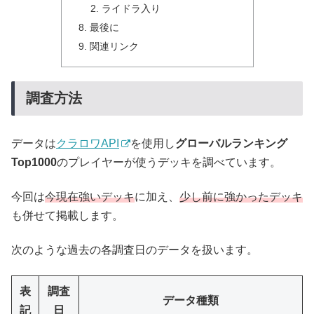
ライドラ入り
最後に
関連リンク
調査方法
データは
クラロワAPI
を使用し
グローバルランキング
Top1000
のプレイヤーが使うデッキを調べています。
今回は
今現在強いデッキ
に加え、
少し前に強かったデッキ
も併せて掲載します。
次のような過去の各調査日のデータを扱います。
表
調査
データ種類
記
日