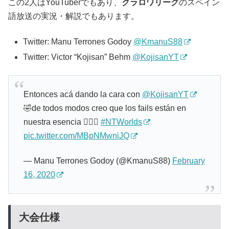
この2人はYouTuberでもあり、
クラロワリーグ
のスペイン
語放送の実況・解説でもあります。
Twitter: Manu Terrones Godoy
@KmanuS88
Twitter: Victor “Kojisan” Behm
@KojisanYT
Entonces acá dando la cara con
@KojisanYT
🤣de todos modos creo que los fails están en
nuestra esencia 🤷🏼‍♂️
#NTWorlds
pic.twitter.com/MBpNMwniJQ
— Manu Terrones Godoy (@KmanuS88)
February
16, 2020
大会仕様