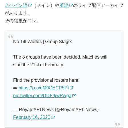
スペイン語
（メイン）や
英語
のライブ配信アーカイブ
があります。
その結果がコレ。
No Tilt Worlds | Group Stage:
The 8 groups have been decided. Matches will
start the 21st of February.
Find the provisional rosters here:
➡️
https://t.co/eM9GECP5Pl
pic.twitter.com/DDF4jwPwga
— RoyaleAPI News (@RoyaleAPI_News)
February 16, 2020