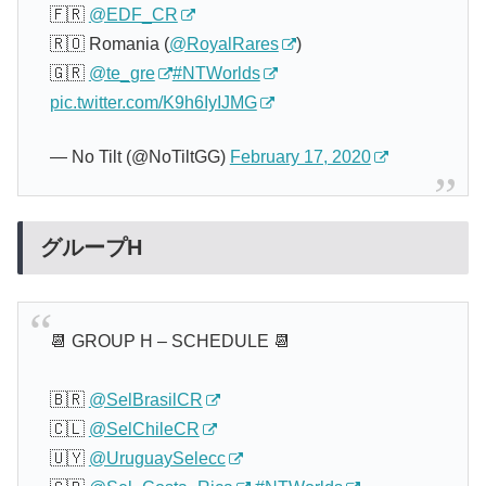
🇫🇷
@EDF_CR
🇷🇴 Romania (
@RoyalRares
)
🇬🇷
@te_gre
#NTWorlds
pic.twitter.com/K9h6IyIJMG
— No Tilt (@NoTiltGG)
February 17, 2020
グループH
📆 GROUP H – SCHEDULE 📆
🇧🇷
@SelBrasilCR
🇨🇱
@SelChileCR
🇺🇾
@UruguaySelecc