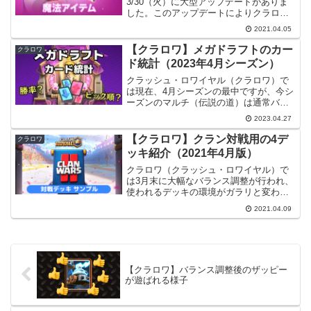
3/30（火）に大型アップデートがありま
した。このアップデートによりクラロワ
に魔法アイテムというものが追加されま
2021.04.05
した。全く新しい機能なので、本記事で
詳しく見ていこうと思います。情報源⇒
【クラロワ】メガドラフトのカー
クラロワ
新アップデート！魔...
ド統計（2023年4月シーズン）
クラッシュ・ロワイヤル（クラロワ）で
は現在、4月シーズンの最中ですが、今シ
ーズンのマルチ（伝説の道）は通常バト
ルではなくメガドラフトになっていま
2023.04.27
す。毎月、強いカードやデッキの統計を
取る記事を書いていますが、今月はメガ
【クラロワ】クラン対戦用の4デ
クラロワ
ドラフトについてカードの...
ッキ紹介（2021年4月版）
クラロワ（クラッシュ・ロワイヤル）で
は3月末に大幅なバランス調整が行われ、
使われるデッキの環境がガラリと変わり
ました。クラン対戦ではカードのカブら
2021.04.09
ない4つのデッキを使う必要があります
が、このデッキの組み方も考え直す必要
がありそうです。本記事...
【クラロワ】バランス調整後のザッピー
が遊ばれる様子