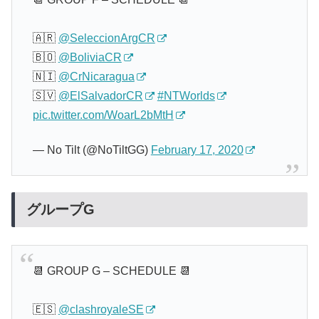
🇦🇷
@SeleccionArgCR
🇧🇴
@BoliviaCR
🇳🇮
@CrNicaragua
🇸🇻
@ElSalvadorCR
#NTWorlds
pic.twitter.com/WoarL2bMtH
— No Tilt (@NoTiltGG)
February 17, 2020
グループG
📆 GROUP G – SCHEDULE 📆
🇪🇸
@clashroyaleSE