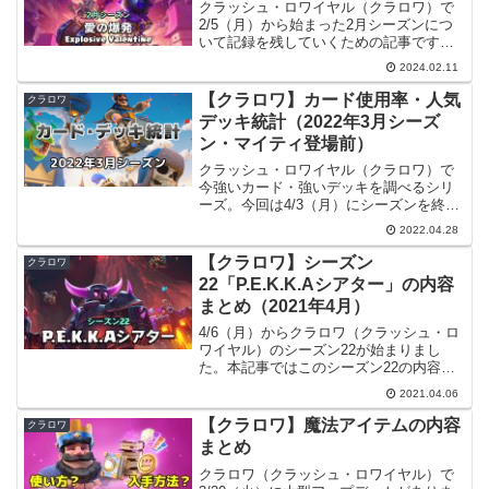
クラッシュ・ロワイヤル（クラロワ）で
2/5（月）から始まった2月シーズンにつ
いて記録を残していくための記事です。
シーズンカレンダー今シーズンの予定を
2024.02.11
書き込んだカレンダーを作成しました。
（最新のカレンダーは筆者Twitterの固定
【クラロワ】カード使用率・人気
クラロワ
ツイートをご...
デッキ統計（2022年3月シーズ
ン・マイティ登場前）
クラッシュ・ロワイヤル（クラロワ）で
今強いカード・強いデッキを調べるシリ
ーズ。今回は4/3（月）にシーズンを終え
た2022年3月シーズンの情報です。バラン
2022.04.28
ス調整や新チャンピオン「マイティディ
ガー」の登場の前後を比較する上で重要
【クラロワ】シーズン
クラロワ
なので、遅くな...
22「P.E.K.K.Aシアター」の内容
まとめ（2021年4月）
4/6（月）からクラロワ（クラッシュ・ロ
ワイヤル）のシーズン22が始まりまし
た。本記事ではこのシーズン22の内容に
ついてまとめてみたいと思います。情報
2021.04.06
源シーズン22については下記の動画や記
事などを参考にしました。⇒ クラッシ
【クラロワ】魔法アイテムの内容
クラロワ
ュ・ロワイヤル ...
まとめ
クラロワ（クラッシュ・ロワイヤル）で