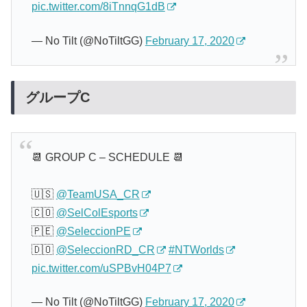
pic.twitter.com/8iTnnqG1dB
— No Tilt (@NoTiltGG)
February 17, 2020
グループC
📆 GROUP C – SCHEDULE 📆
🇺🇸
@TeamUSA_CR
🇨🇴
@SelColEsports
🇵🇪
@SeleccionPE
🇩🇴
@SeleccionRD_CR
#NTWorlds
pic.twitter.com/uSPBvH04P7
— No Tilt (@NoTiltGG)
February 17, 2020