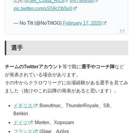
🇨🇷
@Sel_Costa_Rica
#NTWorlds
pic.twitter.com/xS59cOb5o0
— No Tilt (@NoTiltGG)
February 17, 2020
選手
チームのTwitterアカウント
等で既に
選手やコーチ陣
など
が発表されている場合があります。
その中からクラロワリーグに出場経験がある選手を見てみ
ました（抜けやこれ以降の発表があると思います）。
イギリス
: Boeufmac、ThunderRoyale、SB、
Belikin
ドイツ
: Morten、Xopxsam
フランス
: iSlaw、Azilys