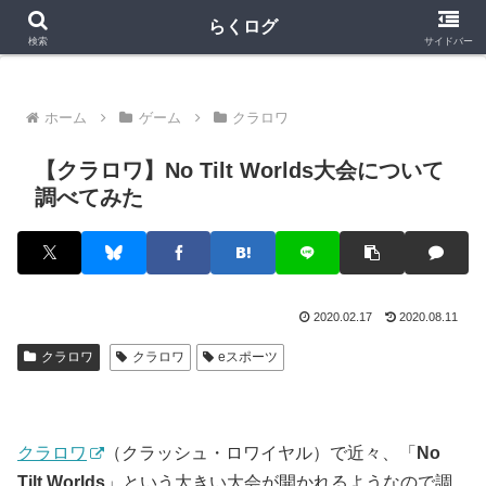
クラロワ
クラロワリーグ
プロスピA
らくログ
検索
サイドバー
ホーム
ゲーム
クラロワ
【クラロワ】No Tilt Worlds大会について
調べてみた
2020.02.17
2020.08.11
クラロワ
クラロワ
eスポーツ
クラロワ
（クラッシュ・ロワイヤル）で近々、「
No
Tilt Worlds
」という大きい大会が開かれるようなので調