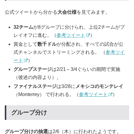
公式ツイートから分かる
大会仕様
を見てみます。
32チーム
が8グループに分けられ、上位2チームがプ
レイオフに進む。（
参考ツイート
）
賞金として
数千ドル
が分配され、すべての試合が公
式チャンネルでストリーミングされる。 （
参考ツイ
ート
）
グループステージ
は2/21～3/4ぐらいの期間で実施
（後述の内容より）。
ファイナルステージ
は3/28に
メキシコのモンテレイ
（Monterrey） で行われる。（
参考ツイート
）
グループ分け
グループ分けの抽選
は2/6（木）に行われたようです。