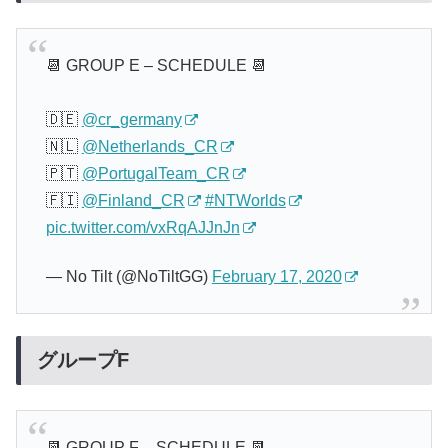
📆 GROUP E – SCHEDULE 📆
🇩🇪
@cr_germany
🇳🇱
@Netherlands_CR
🇵🇹
@PortugalTeam_CR
🇫🇮
@Finland_CR
#NTWorlds
pic.twitter.com/vxRqAJJnJn
— No Tilt (@NoTiltGG)
February 17, 2020
グループF
📆 GROUP F – SCHEDULE 📆