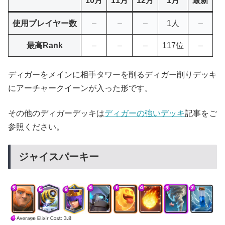
10月
11月
12月
1月
最新
使用プレイヤー数
–
–
–
1人
–
最高Rank
–
–
–
117位
–
ディガーをメインに相手タワーを削るディガー削りデッキ
にアーチャークイーンが入った形です。
その他のディガーデッキは
ディガーの強いデッキ
記事をご
参照ください。
ジャイスパーキー