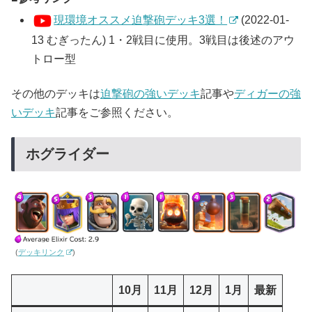
現環境オススメ迫撃砲デッキ3選！
(2022-01-
13 むぎったん) 1・2戦目に使用。3戦目は後述のアウ
トロー型
その他のデッキは
迫撃砲の強いデッキ
記事や
ディガーの強
いデッキ
記事をご参照ください。
ホグライダー
(
デッキリンク
)
10月
11月
12月
1月
最新