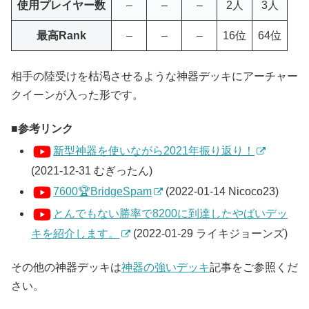
使用プレイヤー数
–
–
–
2人
3人
最高Rank
–
–
–
16位
64位
相手の陸受けを枯渇させるような神器デッキにアーチャー
クイーンが入った形です。
参考リンク
新型神器を使いながら2021年振り返り！
(2021-12-31 むぎったん)
7600🏆BridgeSpam
(2022-01-14 Nicoco23)
とんでもない勝率で8200に到達したやばいデッ
キを紹介します。
(2022-01-29 ライキジョーンズ)
その他の神器デッキは
神器の強いデッキ
記事をご参照くだ
さい。