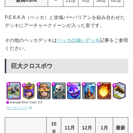
最高Rank
–
11位
6位
58位
62位
P.E.K.K.A（ペッカ）と攻城バーバリアンを組み合わせた
デッキにアーチャークイーンが入った形です。
その他のペッカデッキは
ペッカの強いデッキ
記事をご参照
ください。
巨大クロスボウ
(
デッキリンク
)
10
11月
12月
1月
最新
月