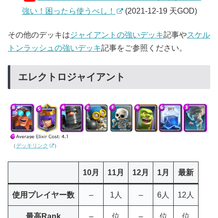
強い！困ったら使うべし！
(2021-12-19 天GOD)
その他のデッキは
ジャイアントの強いデッキ
記事や
スケル
トンラッシュの強いデッキ
記事をご参照ください。
エレクトロジャイアント
（
デッキリンク
）
10月
11月
12月
1月
最新
使用プレイヤー数
–
1人
–
6人
12人
最高Rank
–
位
–
位
位