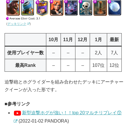
(
デッキリンク
)
10月
11月
12月
1月
最新
使用プレイヤー数
–
–
–
2人
7人
最高Rank
–
–
–
107位
12位
迫撃砲とホグライダーを組み合わせたデッキにアーチャー
クイーンが入った形です。
参考リンク
新型迫撃ホグが強い！！top 20マルチリプレイ😙
(2022-01-02 PANDORA)