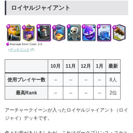
ロイヤルジャイアント
（
デッキリンク
）
10月
11月
12月
1月
最新
使用プレイヤー数
–
–
–
–
8人
最高Rank
–
–
–
–
2位
アーチャークイーンが入ったロイヤルジャイアント（ロイ
ジャイ）デッキです。
色々な形がありましたが、これはダークプリンス・スケル