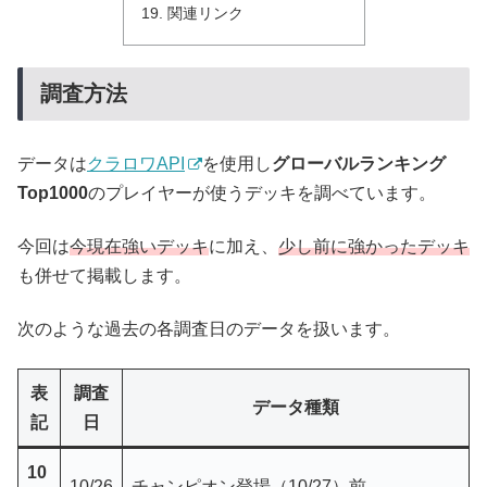
関連リンク
調査方法
データは
クラロワAPI
を使用し
グローバルランキング
Top1000
のプレイヤーが使うデッキを調べています。
今回は
今現在強いデッキ
に加え、
少し前に強かったデッキ
も併せて掲載します。
次のような過去の各調査日のデータを扱います。
表
調査
データ種類
記
日
10
10/26
チャンピオン登場（10/27）前