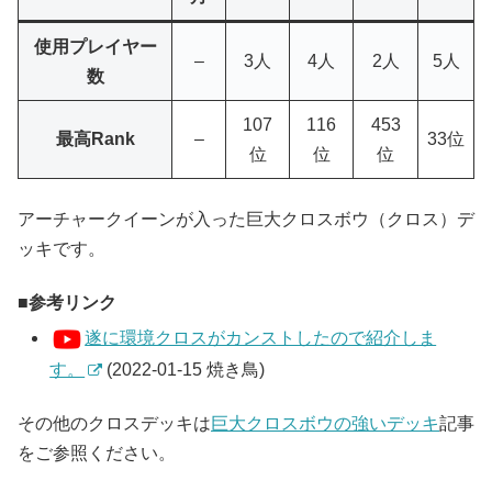
使用プレイヤー
–
3人
4人
2人
5人
数
107
116
453
最高Rank
–
33位
位
位
位
アーチャークイーンが入った巨大クロスボウ（クロス）デ
ッキです。
参考リンク
遂に環境クロスがカンストしたので紹介しま
す。
(2022-01-15 焼き鳥)
その他のクロスデッキは
巨大クロスボウの強いデッキ
記事
をご参照ください。