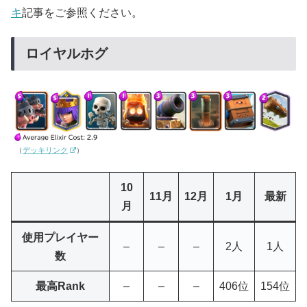
キ
記事をご参照ください。
ロイヤルホグ
（
デッキリンク
）
10
11月
12月
1月
最新
月
使用プレイヤー
–
–
–
2人
1人
数
最高Rank
–
–
–
406位
154位