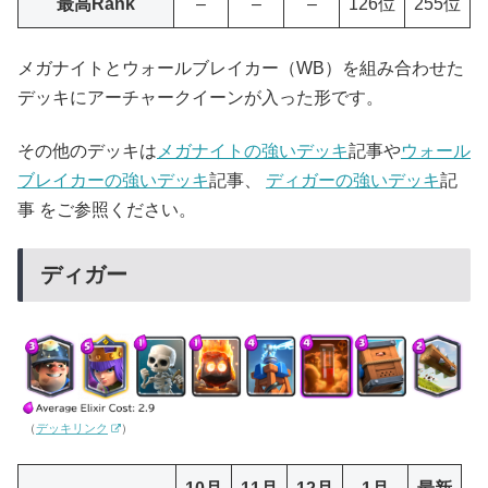
最高Rank
–
–
–
126位
255位
メガナイトとウォールブレイカー（WB）を組み合わせた
デッキにアーチャークイーンが入った形です。
その他のデッキは
メガナイトの強いデッキ
記事や
ウォール
ブレイカーの強いデッキ
記事、
ディガーの強いデッキ
記
事 をご参照ください。
ディガー
（
デッキリンク
）