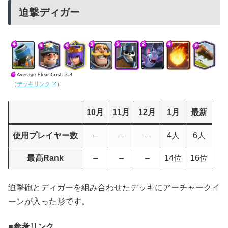
迫撃ディガー
（
デッキリンク
）
10月
11月
12月
1月
最新
使用プレイヤー数
–
–
–
4人
6人
最高Rank
–
–
–
14位
16位
迫撃砲とディガーを組み合わせたデッキにアーチャークイ
ーンが入った形です。
参考リンク