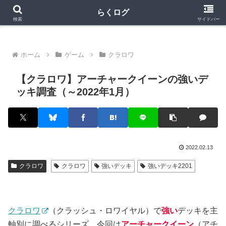
クラロワ
クラロワリーグ
プロスピA
らくログ
検索
サイドバー
ホーム
ゲーム
クラロワ
【クラロワ】アーチャークイーンの強いデ
ッキ調査（～2022年1月）
2022.02.13
クラロワ
クラロワ
強いデッキ
強いデッキ2201
クラロワ
（クラッシュ・ロワイヤル）で
強い
デッキを主
軸別に調べるシリーズ。今回は
アーチャークイーン
（アチ