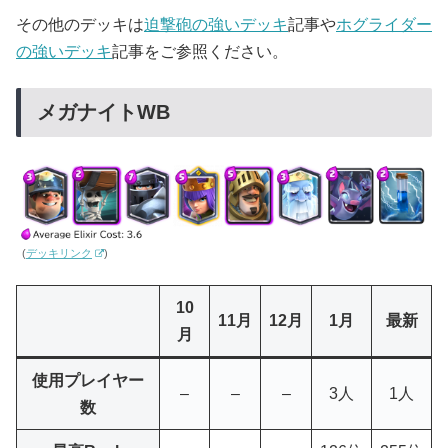
その他のデッキは
迫撃砲の強いデッキ
記事や
ホグライダー
の強いデッキ
記事をご参照ください。
メガナイトWB
(
デッキリンク
)
10
11月
12月
1月
最新
月
使用プレイヤー
–
–
–
3人
1人
数