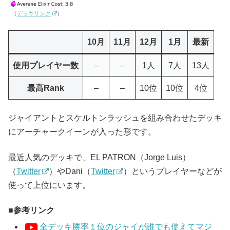
（
デッキリンク
）
10月
11月
12月
1月
最新
使用プレイヤー数
–
–
1人
7人
13人
最高Rank
–
–
10位
10位
4位
ジャイアントとスケルトンラッシュを組み合わせたデッキ
にアーチャークイーンが入った形です。
最近人気のデッキで、EL PATRON（Jorge Luis）
（
Twitter
）やDani（
Twitter
）というプレイヤーなどが
使って上位にいます。
参考リンク
全デッキ勝率１位のジャイが誰でも使えてマジ