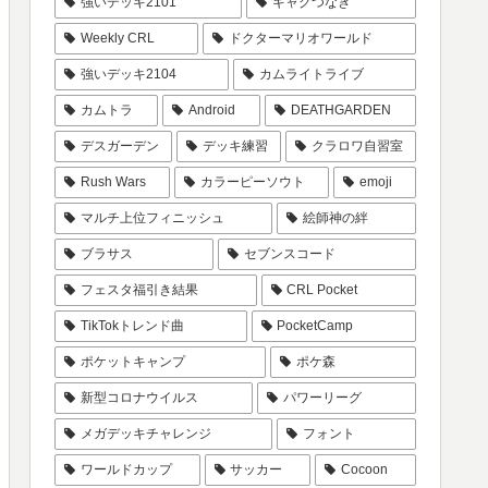
強いデッキ2101
ギャグつなぎ
Weekly CRL
ドクターマリオワールド
強いデッキ2104
カムライトライブ
カムトラ
Android
DEATHGARDEN
デスガーデン
デッキ練習
クラロワ自習室
Rush Wars
カラーピーソウト
emoji
マルチ上位フィニッシュ
絵師神の絆
ブラサス
セブンスコード
フェスタ福引き結果
CRL Pocket
TikTokトレンド曲
PocketCamp
ポケットキャンプ
ポケ森
新型コロナウイルス
パワーリーグ
メガデッキチャレンジ
フォント
ワールドカップ
サッカー
Cocoon