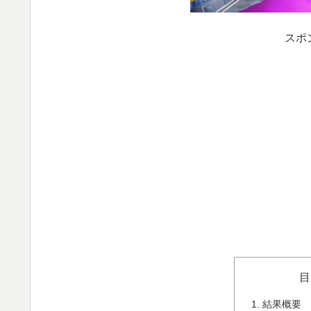
スポ
目
結果概要