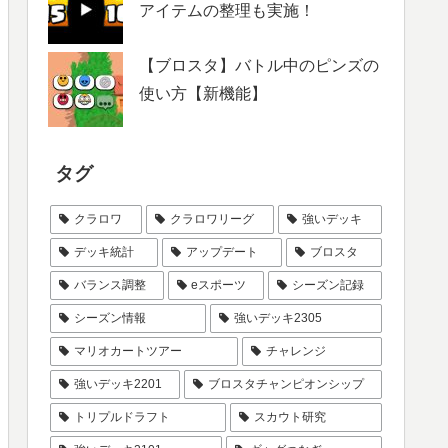
アイテムの整理も実施！
【ブロスタ】バトル中のピンズの
使い方【新機能】
タグ
クラロワ
クラロワリーグ
強いデッキ
デッキ統計
アップデート
ブロスタ
バランス調整
eスポーツ
シーズン記録
シーズン情報
強いデッキ2305
マリオカートツアー
チャレンジ
強いデッキ2201
ブロスタチャンピオンシップ
トリプルドラフト
スカウト研究