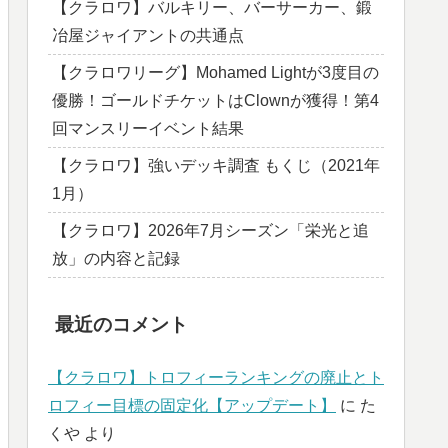
【クラロワ】バルキリー、バーサーカー、鍛
冶屋ジャイアントの共通点
【クラロワリーグ】Mohamed Lightが3度目の
優勝！ゴールドチケットはClownが獲得！第4
回マンスリーイベント結果
【クラロワ】強いデッキ調査 もくじ（2021年
1月）
【クラロワ】2026年7月シーズン「栄光と追
放」の内容と記録
最近のコメント
【クラロワ】トロフィーランキングの廃止とト
ロフィー目標の固定化【アップデート】
に
た
くや
より