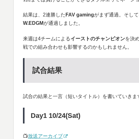
結果は、2連勝した
FAV gaming
がまず通過。そして
W.EDGM
が通過しました。
来週は4チームによる
イーストのチャンピオン
を決
戦での組み合わせも影響するのかもしれません。
試合結果
試合の結果と一言（短いタイトル）を書いていきま
Day1 10/24(Sat)
📺
放送アーカイブ