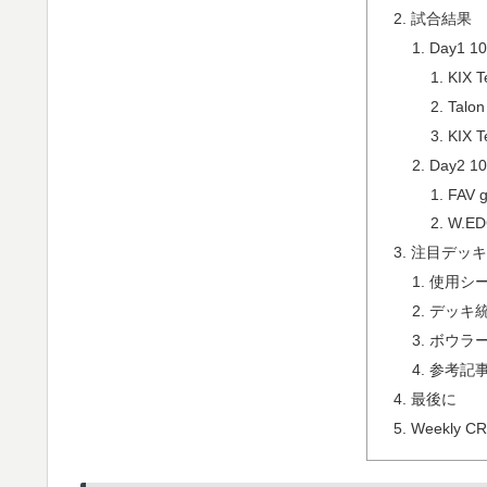
試合結果
Day1 10
KIX 
Talo
KIX 
Day2 10
FAV g
W.ED
注目デッキ
使用シ
デッキ
ボウラ
参考記
最後に
Weekly 