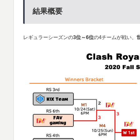
結果概要
レギュラーシーズンの
3位～6位
の4チームが戦い、