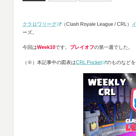
クラロワリーグ
（Clash Royale League / CRL）
ーズ。
今回は
Week10
です。
プレイオフ
の第一週でした。
（※）本記事中の図表は
CRL Pocket
のものなどを