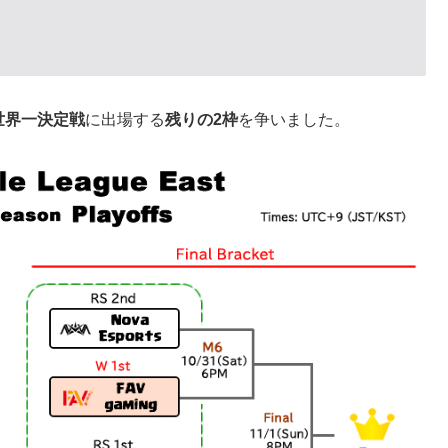
世界一決定戦
に出場する
残りの2枠
を争いました。